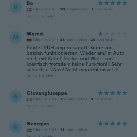
Bo
B
Tilmeldt 2018
·
171
anmeldelser
·
1
overførsler
for ca. 5 år siden
Marcel
M
Tilmeldt 2019
·
38
anmeldelser
·
25
overførsler
Beide LED-Lampen kaputt! Keine von
beiden funktionierten! Weder am/im Auto
noch mit Kabel! Sockel und Watt sind
identisch trotzdem keine Funktion!!! Sehr
schlechte Ware! Nicht empfehlenswert!
for ca. 5 år siden
Giovangiuseppe
G
Tilmeldt 2014
·
26
anmeldelser
·
9
overførsler
for ca. 5 år siden
Georgios
G
Tilmeldt 2015
·
48
anmeldelser
for ca. 5 år siden