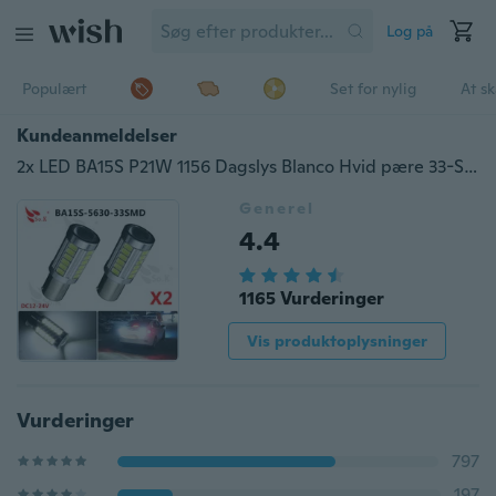
Log på
Populært
Set for nylig
At s
Kundeanmeldelser
2x LED BA15S P21W 1156 Dagslys Blanco Hvid pære 33-SMD 5630 5730 12V
Generel
4.4
1165 Vurderinger
Vis produktoplysninger
Vurderinger
797
197