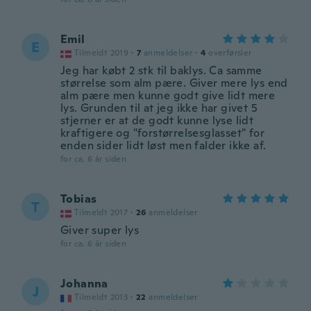
Emil
E
Tilmeldt 2019
·
7
anmeldelser
·
4
overførsler
Jeg har købt 2 stk til baklys. Ca samme
størrelse som alm pære. Giver mere lys end
alm pære men kunne godt give lidt mere
lys. Grunden til at jeg ikke har givet 5
stjerner er at de godt kunne lyse lidt
kraftigere og "forstørrelsesglasset" for
enden sider lidt løst men falder ikke af.
for ca. 6 år siden
Tobias
T
Tilmeldt 2017
·
26
anmeldelser
Giver super lys
for ca. 6 år siden
Johanna
J
Tilmeldt 2013
·
22
anmeldelser