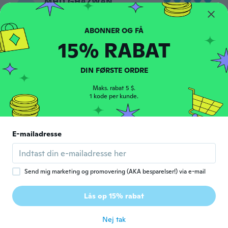
MHD GHAZWAN
M
Tilmeldt 2019
·
16
anmeldelser
for ca. 7 år siden
15% RABAT
Levis
L
Tilmeldt 2014
·
11
anmeldelser
DIN FØRSTE ORDRE
Top
for ca. 7 år siden
Maks. rabat 5 $.
1 kode per kunde.
Tudor
T
Tilmeldt 2016
·
26
anmeldelser
·
7
overførsler
E-mailadresse
Consiglio👍
for ca. 7 år siden
Send mig marketing og promovering (AKA besparelser!) via e-mail
Jan
J
Tilmeldt 2017
·
58
anmeldelser
·
30
overførsler
Lås op 15% rabat
👍
for ca. 7 år siden
Nej tak