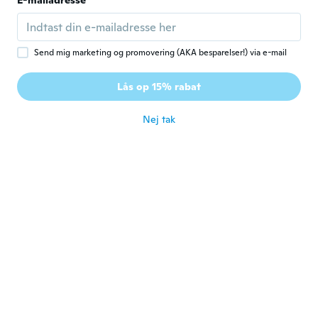
E-mailadresse
bonito de talla perfecto muchísimas
Gracias Wish👌🏼😊✅
for ca. 6 år siden
Send mig marketing og promovering (AKA besparelser!) via e-mail
克彦
克
Lås op 15% rabat
Tilmeldt 2019
·
106
anmeldelser
·
6
overførsler
for ca. 6 år siden
Nej tak
Jons
J
Tilmeldt 2018
·
22
anmeldelser
·
3
overførsler
Cai mesmo bem
for ca. 6 år siden
Nemia
N
Tilmeldt 2017
·
65
anmeldelser
·
26
overførsler
for ca. 6 år siden
Bikka
B