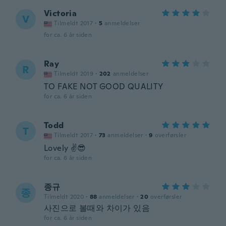
Victoria
V
Tilmeldt 2017
·
5
anmeldelser
for ca. 6 år siden
Ray
R
Tilmeldt 2019
·
202
anmeldelser
TO FAKE NOT GOOD QUALITY
for ca. 6 år siden
Todd
T
Tilmeldt 2017
·
73
anmeldelser
·
9
overførsler
Lovely ✌️😎
for ca. 6 år siden
종규
종
Tilmeldt 2020
·
88
anmeldelser
·
20
overførsler
사진으로 볼때와 차이가 있음
for ca. 6 år siden