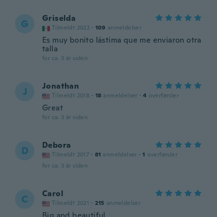
Griselda
G
Tilmeldt 2022
·
109
anmeldelser
Es muy bonito lástima que me enviaron otra
talla
for ca. 3 år siden
Jonathan
J
Tilmeldt 2018
·
18
anmeldelser
·
4
overførsler
Great
for ca. 3 år siden
Debora
D
Tilmeldt 2017
·
81
anmeldelser
·
1
overførsler
for ca. 3 år siden
Carol
C
Tilmeldt 2021
·
215
anmeldelser
Big and beautiful