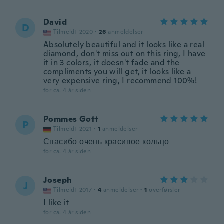
David
D
Tilmeldt 2020
·
26
anmeldelser
Absolutely beautiful and it looks like a real
diamond, don't miss out on this ring, I have
it in 3 colors, it doesn't fade and the
compliments you will get, it looks like a
very expensive ring, I recommend 100%!
for ca. 4 år siden
Pommes Gott
P
Tilmeldt 2021
·
1
anmeldelser
Спасибо очень красивое кольцо
for ca. 4 år siden
Joseph
J
Tilmeldt 2017
·
4
anmeldelser
·
1
overførsler
I like it
for ca. 4 år siden