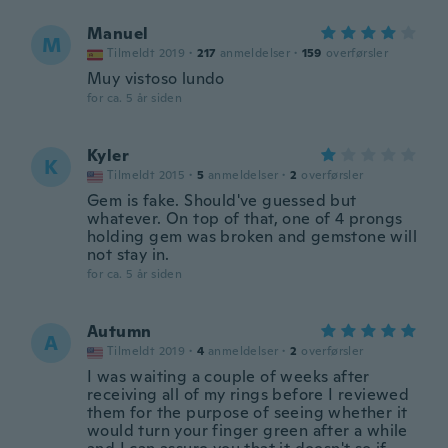
Manuel
M
Tilmeldt 2019
·
217
anmeldelser
·
159
overførsler
Muy vistoso lundo
for ca. 5 år siden
Kyler
K
Tilmeldt 2015
·
5
anmeldelser
·
2
overførsler
Gem is fake. Should've guessed but
whatever. On top of that, one of 4 prongs
holding gem was broken and gemstone will
not stay in.
for ca. 5 år siden
Autumn
A
Tilmeldt 2019
·
4
anmeldelser
·
2
overførsler
I was waiting a couple of weeks after
receiving all of my rings before I reviewed
them for the purpose of seeing whether it
would turn your finger green after a while