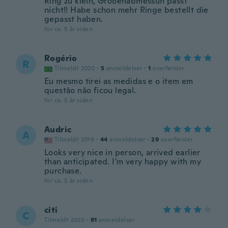
Ring zu klein, Größenabmessun passt
nicht!! Habe schon mehr Ringe bestellt die
gepasst haben.
for ca. 5 år siden
Rogério
R
Tilmeldt 2020
·
5
anmeldelser
·
1
overførsler
Eu mesmo tirei as medidas e o item em
questão não ficou legal.
for ca. 5 år siden
Audric
A
Tilmeldt 2019
·
44
anmeldelser
·
29
overførsler
Looks very nice in person, arrived earlier
than anticipated. I'm very happy with my
purchase.
for ca. 5 år siden
citi
C
Tilmeldt 2020
·
81
anmeldelser