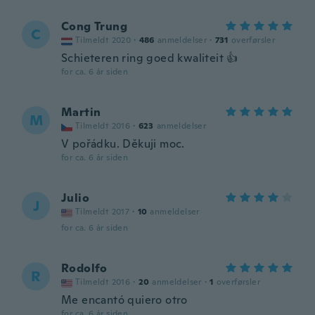
Cong Trung
C
Tilmeldt 2020
·
486
anmeldelser
·
731
overførsler
Schieteren ring goed kwaliteit 👍
for ca. 6 år siden
Martin
M
Tilmeldt 2016
·
623
anmeldelser
V pořádku. Děkuji moc.
for ca. 6 år siden
Julio
J
Tilmeldt 2017
·
10
anmeldelser
for ca. 6 år siden
Rodolfo
R
Tilmeldt 2016
·
20
anmeldelser
·
1
overførsler
Me encantó quiero otro
for ca. 6 år siden