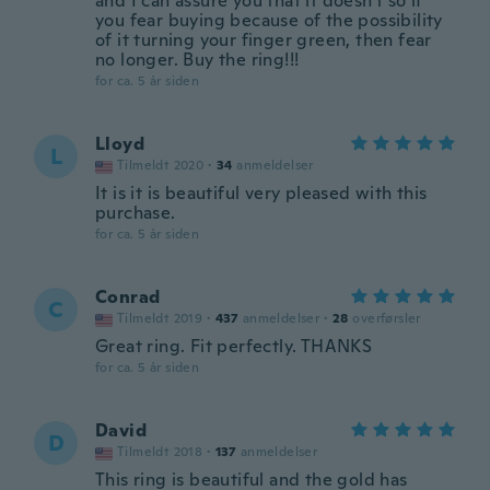
and I can assure you that it doesn't so if
you fear buying because of the possibility
of it turning your finger green, then fear
no longer. Buy the ring!!!
for ca. 5 år siden
Lloyd
L
Tilmeldt 2020
·
34
anmeldelser
It is it is beautiful very pleased with this
purchase.
for ca. 5 år siden
Conrad
C
Tilmeldt 2019
·
437
anmeldelser
·
28
overførsler
Great ring. Fit perfectly. THANKS
for ca. 5 år siden
David
D
Tilmeldt 2018
·
137
anmeldelser
This ring is beautiful and the gold has