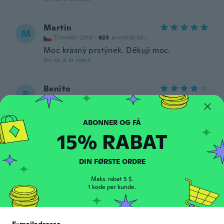
Martin
M
Tilmeldt 2016
·
623
anmeldelser
Moc krásný prstýnek. Děkuji moc.
for ca. 6 år siden
Benito
B
Tilmeldt 2017
·
48
anmeldelser
·
1
overførsler
Perfecto.
for ca. 6 år siden
15% RABAT
Dougie
D
Tilmeldt 2018
·
932
anmeldelser
·
222
overførsler
DIN FØRSTE ORDRE
for ca. 6 år siden
Maks. rabat 5 $.
1 kode per kunde.
Anibal
A
Tilmeldt 2017
·
546
anmeldelser
·
459
overførsler
Antes de la fecha excelente Calidad muy