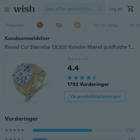
Log på
Populært
Set for nylig
At s
Kundeanmeldelser
Round Cut Størrelse 7,8,9,10 Kvinder Mænd guldfyldte Topaz bryllupsringe
Generel
4.4
1792 Vurderinger
Vis produktoplysninger
Vurderinger
1,197
274