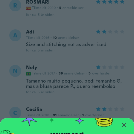
ROSMARI
R
Tilmeldt 2020
·
5
anmeldelser
for ca. 5 år siden
Adi
A
Tilmeldt 2016
·
10
anmeldelser
Size and stitching not as advertised
for ca. 5 år siden
Nely
N
Tilmeldt 2017
·
39
anmeldelser
·
5
overførsler
Tamanho muito pequeno, pedi tamanho G,
mas a blusa parece P., quero reembolso
for ca. 5 år siden
Cecilia
C
Tilmeldt 2018
·
91
anmeldelser
·
1
overførsler
for ca. 5 år siden