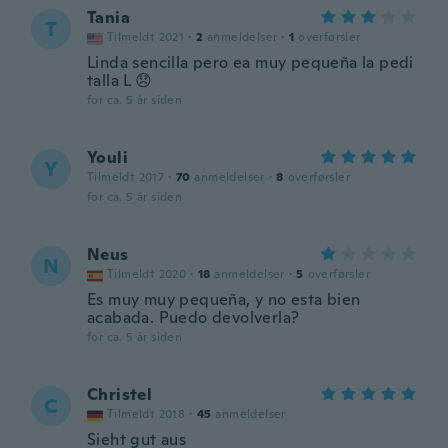
Tania
T
Tilmeldt 2021
·
2
anmeldelser
·
1
overførsler
Linda sencilla pero ea muy pequeña la pedi
talla L 😞
for ca. 5 år siden
Youli
Y
Tilmeldt 2017
·
70
anmeldelser
·
8
overførsler
for ca. 5 år siden
Neus
N
Tilmeldt 2020
·
18
anmeldelser
·
5
overførsler
Es muy muy pequeña, y no esta bien
acabada. Puedo devolverla?
for ca. 5 år siden
Christel
C
Tilmeldt 2018
·
45
anmeldelser
Sieht gut aus