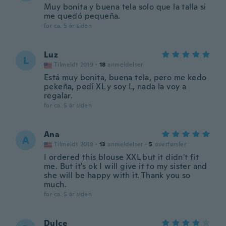
Muy bonita y buena tela solo que la talla si
me quedó pequeña.
for ca. 5 år siden
Luz
L
Tilmeldt 2019
·
18
anmeldelser
Está muy bonita, buena tela, pero me kedo
pekeña, pedí XL y soy L, nada la voy a
regalar.
for ca. 5 år siden
Ana
A
Tilmeldt 2018
·
13
anmeldelser
·
5
overførsler
I ordered this blouse XXL but it didn't fit
me. But it's ok I will give it to my sister and
she will be happy with it. Thank you so
much.
for ca. 5 år siden
Dulce