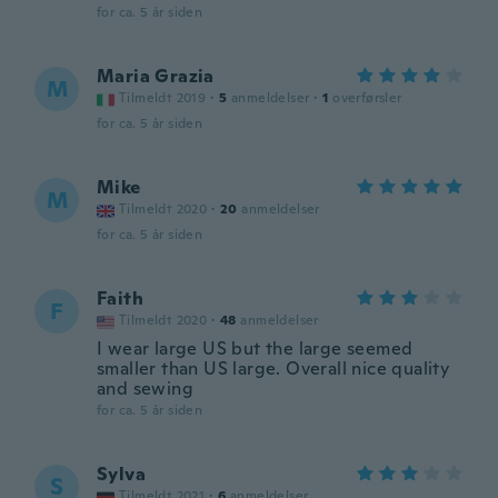
for ca. 5 år siden
Maria Grazia
M
Tilmeldt 2019
·
5
anmeldelser
·
1
overførsler
for ca. 5 år siden
Mike
M
Tilmeldt 2020
·
20
anmeldelser
for ca. 5 år siden
Faith
F
Tilmeldt 2020
·
48
anmeldelser
I wear large US but the large seemed
smaller than US large. Overall nice quality
and sewing
for ca. 5 år siden
Sylva
S
Tilmeldt 2021
·
6
anmeldelser