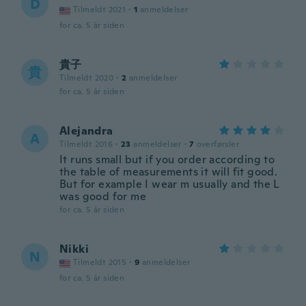
D
Tilmeldt 2021
·
1
anmeldelser
for ca. 5 år siden
貴子
貴
Tilmeldt 2020
·
2
anmeldelser
for ca. 5 år siden
Alejandra
A
Tilmeldt 2016
·
23
anmeldelser
·
7
overførsler
It runs small but if you order according to
the table of measurements it will fit good.
But for example I wear m usually and the L
was good for me
for ca. 5 år siden
Nikki
N
Tilmeldt 2015
·
9
anmeldelser
for ca. 5 år siden