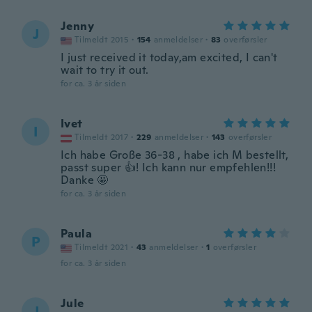
Jenny
J
Tilmeldt 2015
·
154
anmeldelser
·
83
overførsler
I just received it today,am excited, I can't
wait to try it out.
for ca. 3 år siden
Ivet
I
Tilmeldt 2017
·
229
anmeldelser
·
143
overførsler
Ich habe Große 36-38 , habe ich M bestellt,
passt super 👍! Ich kann nur empfehlen!!!
Danke 🤩
for ca. 3 år siden
Paula
P
Tilmeldt 2021
·
43
anmeldelser
·
1
overførsler
for ca. 3 år siden
Jule
J