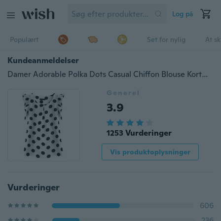
Log på
Populært
Set for nylig
At s
Kundeanmeldelser
Damer Adorable Polka Dots Casual Chiffon Blouse Kortærmet T-shirt Sommer toppe
Generel
3.9
1253 Vurderinger
Vis produktoplysninger
Vurderinger
606
236