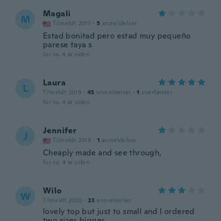
Magali
M
Tilmeldt 2017
·
5
anmeldelser
Estad bonitad pero estad muy pequeño
parese taya s
for ca. 4 år siden
Laura
L
Tilmeldt 2019
·
45
anmeldelser
·
1
overførsler
for ca. 4 år siden
Jennifer
J
Tilmeldt 2018
·
1
anmeldelser
Cheaply made and see through,
for ca. 4 år siden
Wilo
W
Tilmeldt 2020
·
23
anmeldelser
lovely top but just to small and l ordered
two sizes bigger