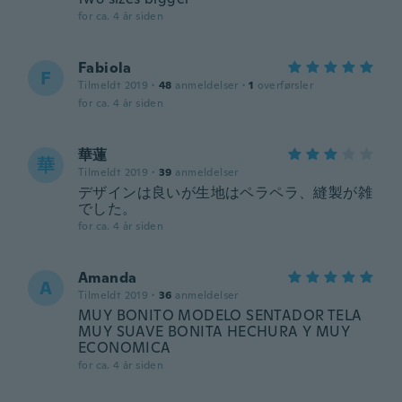
for ca. 4 år siden
Fabiola
F
Tilmeldt 2019
·
48
anmeldelser
·
1
overførsler
for ca. 4 år siden
華蓮
華
Tilmeldt 2019
·
39
anmeldelser
デザインは良いが生地はペラペラ、縫製が雑
でした。
for ca. 4 år siden
Amanda
A
Tilmeldt 2019
·
36
anmeldelser
MUY BONITO MODELO SENTADOR TELA
MUY SUAVE BONITA HECHURA Y MUY
ECONOMICA
for ca. 4 år siden