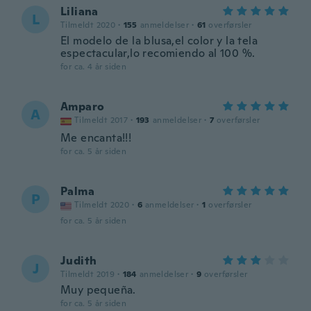
Liliana
L
Tilmeldt 2020
·
155
anmeldelser
·
61
overførsler
El modelo de la blusa,el color y la tela
espectacular,lo recomiendo al 100 %.
for ca. 4 år siden
Amparo
A
Tilmeldt 2017
·
193
anmeldelser
·
7
overførsler
Me encanta!!!
for ca. 5 år siden
Palma
P
Tilmeldt 2020
·
6
anmeldelser
·
1
overførsler
for ca. 5 år siden
Judith
J
Tilmeldt 2019
·
184
anmeldelser
·
9
overførsler
Muy pequeña.
for ca. 5 år siden