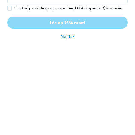
Kyron
K
Tilmeldt 2017
·
2
anmeldelser
·
2
overførsler
Send mig marketing og promovering (AKA besparelser!) via e-mail
Very nice feel to it. Should last a while.
Came a bit earlier so I am happy! Great
Lås op 15% rabat
buying experience
for ca. 7 år siden
Nej tak
Marcel
M
Tilmeldt 2017
·
50
anmeldelser
·
2
overførsler
for ca. 7 år siden
Pedro
P
Tilmeldt 2017
·
117
anmeldelser
·
8
overførsler
for ca. 7 år siden
Jaime
J
Tilmeldt 2018
·
25
anmeldelser
·
3
overførsler
Buen material . Es de cuero
for ca. 7 år siden