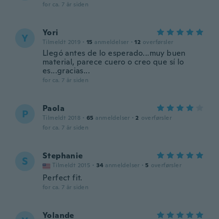
for ca. 7 år siden
Yori
Y
Tilmeldt 2019
·
15
anmeldelser
·
12
overførsler
Llegó antes de lo esperado...muy buen
material, parece cuero o creo que sí lo
es...gracias...
for ca. 7 år siden
Paola
P
Tilmeldt 2018
·
65
anmeldelser
·
2
overførsler
for ca. 7 år siden
Stephanie
S
Tilmeldt 2015
·
34
anmeldelser
·
5
overførsler
Perfect fit.
for ca. 7 år siden
Yolande