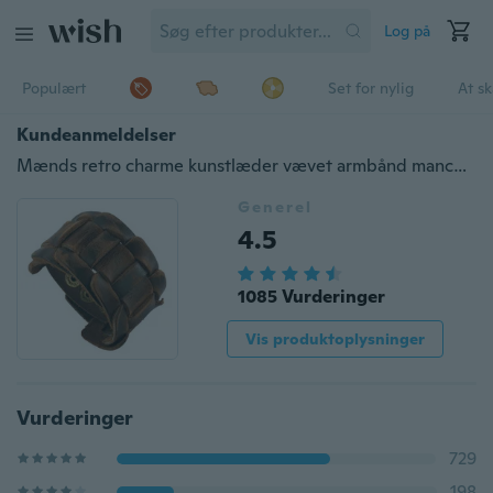
Log på
Populært
Set for nylig
At s
Kundeanmeldelser
Mænds retro charme kunstlæder vævet armbånd manchet armbånd armbånd
Generel
4.5
1085 Vurderinger
Vis produktoplysninger
Vurderinger
729
198