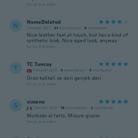
for ca. 6 år siden
NameDeleted
N
Tilmeldt 2017
·
21
anmeldelser
·
6
overførsler
Nice leather feel at touch, but has a kind of
synthetic look. Nice aged look, anyway
for ca. 6 år siden
TC Tuncay
T
Tilmeldt 2019
·
3
anmeldelser
·
3
overførsler
Ürün kaliteli ve deri gerçek deri
for ca. 6 år siden
simone
S
Tilmeldt 2016
·
19
anmeldelser
·
2
overførsler
Morbido al tatto. Misure giuste
for ca. 6 år siden