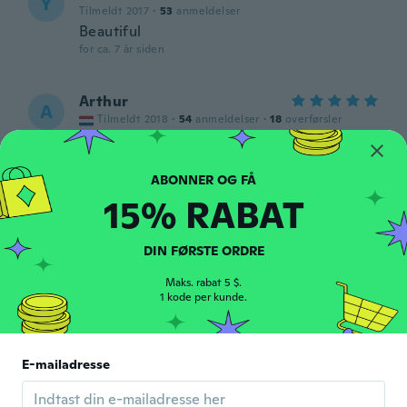
Y
Tilmeldt 2017
·
53
anmeldelser
Beautiful
for ca. 7 år siden
Arthur
A
Tilmeldt 2018
·
54
anmeldelser
·
18
overførsler
Heel mooi en van goed kwaliteit
for ca. 7 år siden
15% RABAT
MATM
M
Tilmeldt 2017
·
50
anmeldelser
DIN FØRSTE ORDRE
for ca. 7 år siden
Maks. rabat 5 $.
1 kode per kunde.
Victor
V
Tilmeldt 2018
·
42
anmeldelser
·
5
overførsler
de buena calidad
for ca. 7 år siden
E-mailadresse