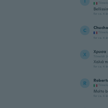
I
Tilmel
Bellissi
for ca. 4 å
Chucha
C
Tilmel
for ca. 4 å
Χρυσα
Χ
Tilmeldt 2
Χαλιά π
for ca. 4 å
Robert
R
Tilmel
Molto b
for ca. 4 å