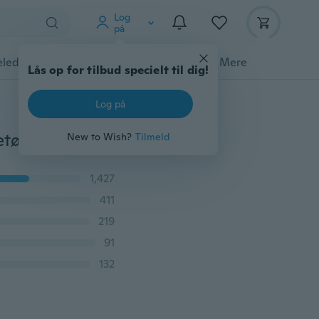
Log
på
ledyrstilbehør
Gadgets
Værktøj
Mere
Lås op for tilbud specielt til dig!
Log på
2 stk badetøj + hårbånd piger havfrue bikini sæt badetøj badedragt badedragt kostume børn småbørn piger badedragter
New to Wish?
Tilmeld
1,427
411
219
91
132