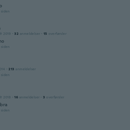
o
r siden
n
dt 2019
·
32
anmeldelser
·
15
overførsler
mo
r siden
014
·
213
anmeldelser
r siden
dt 2018
·
16
anmeldelser
·
3
overførsler
bra
r siden
a