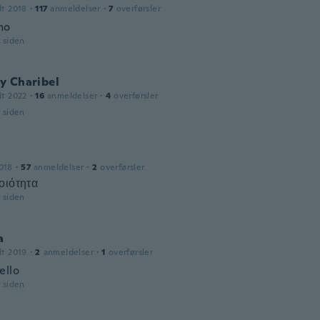
dt 2018
·
117
anmeldelser
·
7
overførsler
mo
r siden
y Charibel
dt 2022
·
16
anmeldelser
·
4
overførsler
r siden
018
·
57
anmeldelser
·
2
overførsler
οιότητα
r siden
a
dt 2019
·
2
anmeldelser
·
1
overførsler
ello
r siden