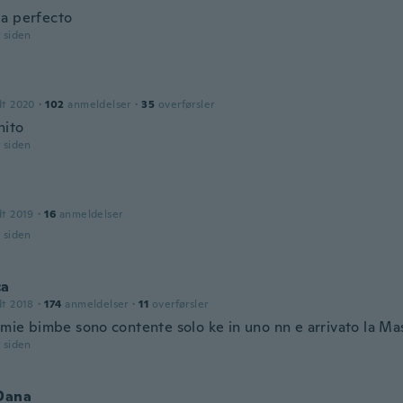
a perfecto
r siden
dt 2020
·
102
anmeldelser
·
35
overførsler
nito
r siden
dt 2019
·
16
anmeldelser
r siden
ca
dt 2018
·
174
anmeldelser
·
11
overførsler
e mie bimbe sono contente solo ke in uno nn e arrivato la M
r siden
 Dana