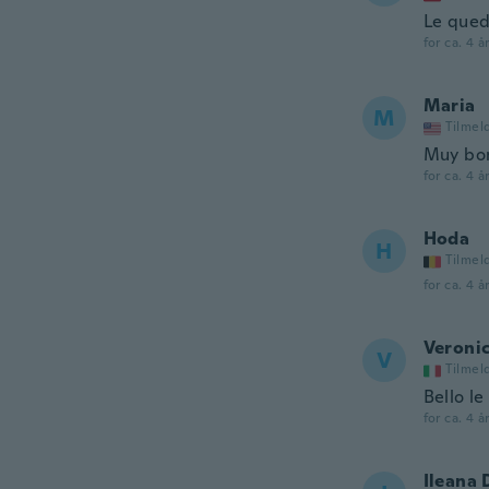
Le qued
for ca. 4 å
Maria
M
Tilmel
Muy bo
for ca. 4 å
Hoda
H
Tilmel
for ca. 4 å
Veroni
V
Tilmel
Bello l
for ca. 4 å
Ileana