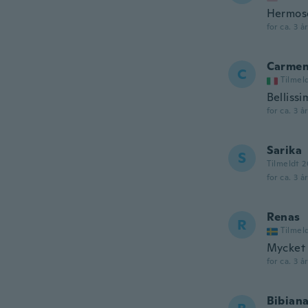
Hermos
for ca. 3 å
Carme
C
Tilmel
Bellissi
for ca. 3 å
Sarika
S
Tilmeldt 2
for ca. 3 å
Renas
R
Tilmel
Mycket 
for ca. 3 å
Bibian