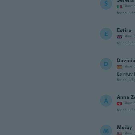
Serena
S
Tilmel
for ca. 3 å
Estira
E
Tilmel
for ca. 3 å
Davini
D
Tilmel
Es muy b
for ca. 3 å
Anna Z
A
Tilmel
for ca. 3 å
Meiby
M
Tilmel