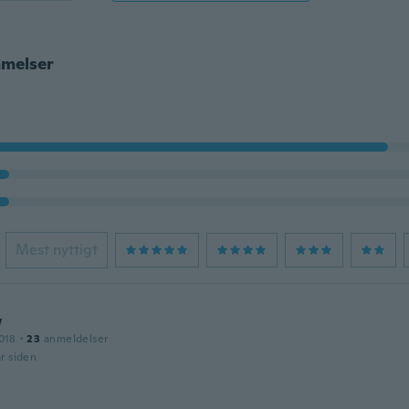
melser
Mest nyttigt
w
018
·
23
anmeldelser
år siden