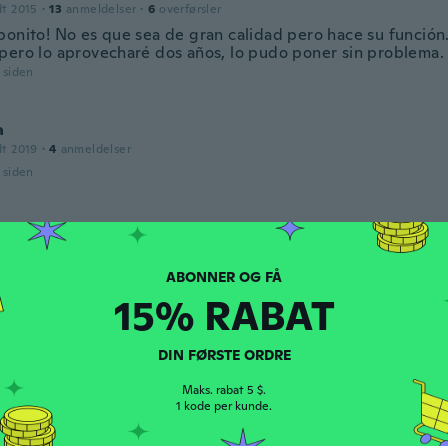
dt 2015
·
13
anmeldelser
·
6
overførsler
bonito! No es que sea de gran calidad pero hace su función. 
pero lo aprovecharé dos años, lo pudo poner sin problema.
r siden
a
dt 2019
·
4
anmeldelser
r siden
da
018
·
82
anmeldelser
·
1
overførsler
r siden
15% RABAT
dt 2017
·
89
anmeldelser
DIN FØRSTE ORDRE
r siden
Maks. rabat 5 $.
1 kode per kunde.
dt 2020
·
1
anmeldelser