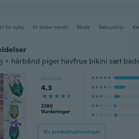
et for nylig
At skabe trends
Mode
Babyudstyr
Kæ
ldelser
Generel
4.3
2280
Vurderinger
Vis produktoplysninger