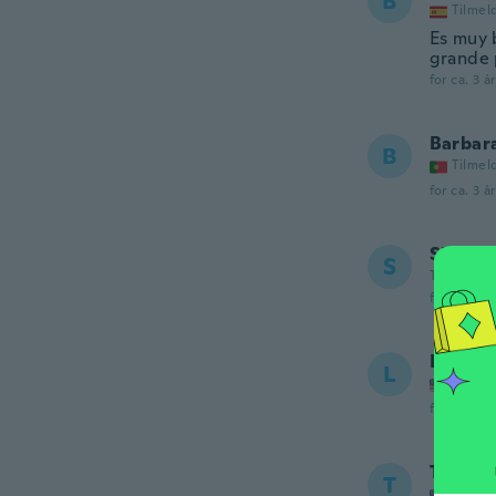
B
Tilmel
Es muy 
grande 
for ca. 3 å
Barbar
B
Tilmel
for ca. 3 å
Shawn
S
Tilmeldt 2
for ca. 3 å
Laura
L
Tilmel
for ca. 3 å
Trisha
T
Tilmel