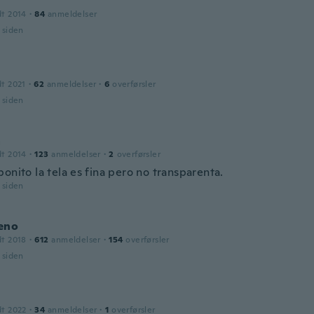
dt 2014
·
84
anmeldelser
r siden
dt 2021
·
62
anmeldelser
·
6
overførsler
r siden
a
dt 2014
·
123
anmeldelser
·
2
overførsler
onito la tela es fina pero no transparenta.
r siden
eno
dt 2018
·
612
anmeldelser
·
154
overførsler
r siden
dt 2022
·
34
anmeldelser
·
1
overførsler