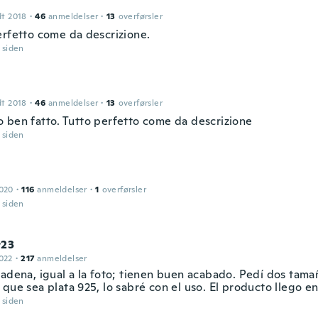
dt 2018
·
46
anmeldelser
·
13
overførsler
erfetto come da descrizione.
r siden
dt 2018
·
46
anmeldelser
·
13
overførsler
 ben fatto. Tutto perfetto come da descrizione
r siden
2020
·
116
anmeldelser
·
1
overførsler
r siden
r23
022
·
217
anmeldelser
cadena, igual a la foto; tienen buen acabado. Pedí dos tama
que sea plata 925, lo sabré con el uso. El producto llego en
r siden