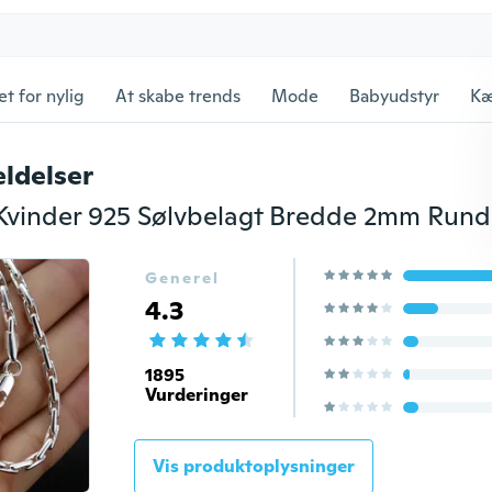
et for nylig
At skabe trends
Mode
Babyudstyr
Kæ
ldelser
Generel
4.3
1895
Vurderinger
Vis produktoplysninger