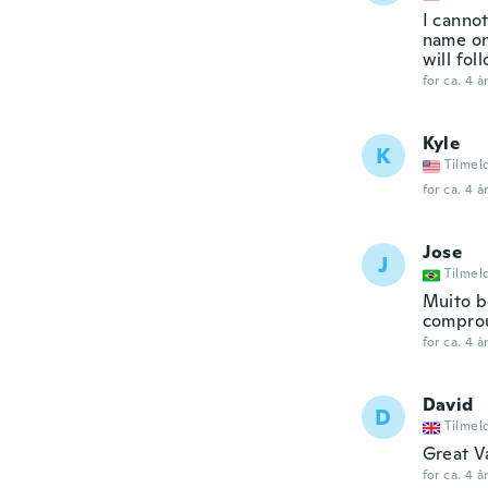
I canno
name on
will fol
for ca. 4 å
Kyle
K
Tilmel
for ca. 4 å
Jose
J
Tilmel
Muito b
comprou
for ca. 4 å
David
D
Tilmel
Great V
for ca. 4 å