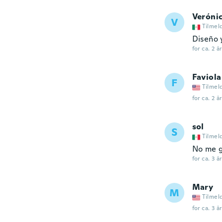
Veróni
V
Tilmel
Diseño 
for ca. 2 å
Faviola
F
Tilmel
for ca. 2 å
sol
S
Tilmel
No me g
for ca. 3 å
Mary
M
Tilmel
for ca. 3 å