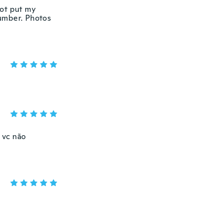
not put my
number. Photos
 vc não