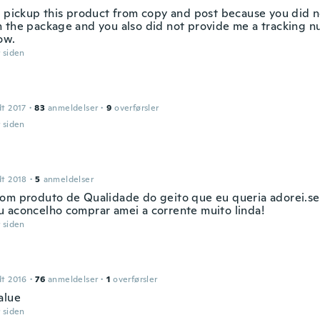
t pickup this product from copy and post because you did 
 the package and you also did not provide me a tracking 
low.
r siden
dt 2017
·
83
anmeldelser
·
9
overførsler
r siden
dt 2018
·
5
anmeldelser
om produto de Qualidade do geito que eu queria adorei.se
 aconcelho comprar amei a corrente muito linda!
r siden
dt 2016
·
76
anmeldelser
·
1
overførsler
alue
r siden