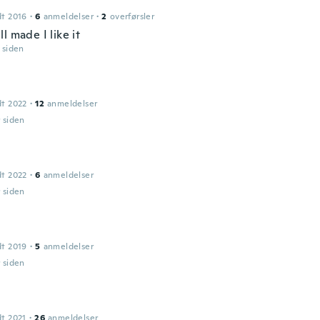
dt 2016
·
6
anmeldelser
·
2
overførsler
l made I like it
r siden
dt 2022
·
12
anmeldelser
r siden
dt 2022
·
6
anmeldelser
r siden
dt 2019
·
5
anmeldelser
r siden
dt 2021
·
26
anmeldelser