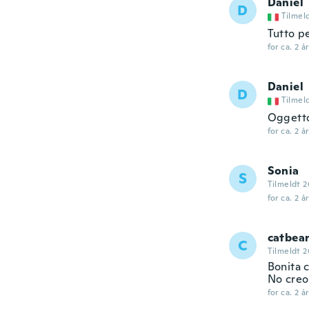
Daniel
D
Tilmel
Tutto p
for ca. 2 å
Daniel
D
Tilmel
Oggetto
for ca. 2 å
Sonia
S
Tilmeldt 
for ca. 2 å
catbea
C
Tilmeldt 2
Bonita 
No creo 
for ca. 2 å