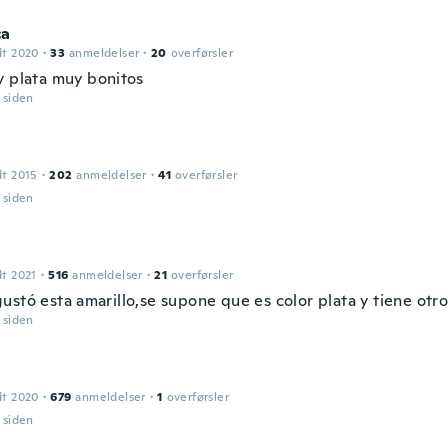
ca
dt 2020
·
33
anmeldelser
·
20
overførsler
y plata muy bonitos
r siden
dt 2015
·
202
anmeldelser
·
41
overførsler
r siden
dt 2021
·
516
anmeldelser
·
21
overførsler
ustó esta amarillo,se supone que es color plata y tiene otr
r siden
dt 2020
·
679
anmeldelser
·
1
overførsler
r siden