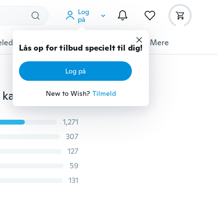
Log
på
ledyrstilbehør
Gadgets
Værktøj
Mere
Lås op for tilbud specielt til dig!
Log på
1 Stk Mode Kvinder 925 Sølvbelagt Bredde 2mm Rund kantstenskæde Halskæde smykker 16"-30" (valgt størrelse)
New to Wish?
Tilmeld
1,271
307
127
59
131