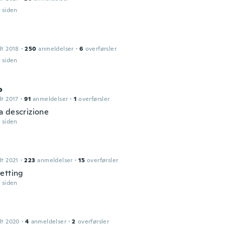
r siden
dt 2018
·
250
anmeldelser
·
6
overførsler
r siden
o
dt 2017
·
91
anmeldelser
·
1
overførsler
 descrizione
r siden
dt 2021
·
223
anmeldelser
·
15
overførsler
etting
r siden
dt 2020
·
4
anmeldelser
·
2
overførsler