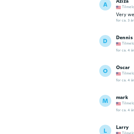
Aziza
A
Tilmel
Very wel
for ca. 3 å
Dennis
D
Tilmel
for ca. 4 å
Oscar
O
Tilmel
for ca. 4 å
mark
M
Tilmel
for ca. 4 å
Larry
L
Tilmel