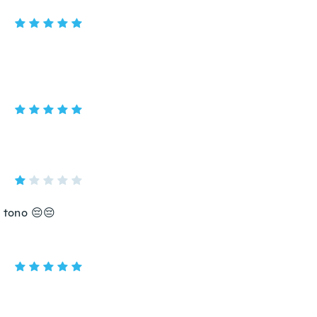
o tono 😔😔