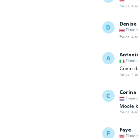
for ca. 4 å
Denise
D
Tilmel
for ca. 4 å
Antoni
A
Tilmel
Come da
for ca. 4 å
Corina
C
Tilmel
Mooie k
for ca. 4 å
Faye
F
Tilmel