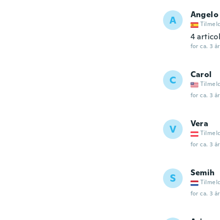
Angelo
A
Tilmel
4 artico
for ca. 3 å
Carol
C
Tilmel
for ca. 3 å
Vera
V
Tilmel
for ca. 3 å
Semih
S
Tilmel
for ca. 3 å