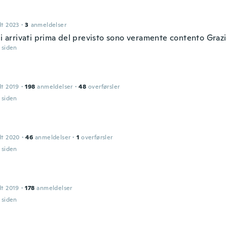
dt 2023
·
3
anmeldelser
li arrivati prima del previsto sono veramente contento Graz
r siden
dt 2019
·
198
anmeldelser
·
48
overførsler
r siden
dt 2020
·
46
anmeldelser
·
1
overførsler
r siden
dt 2019
·
178
anmeldelser
r siden