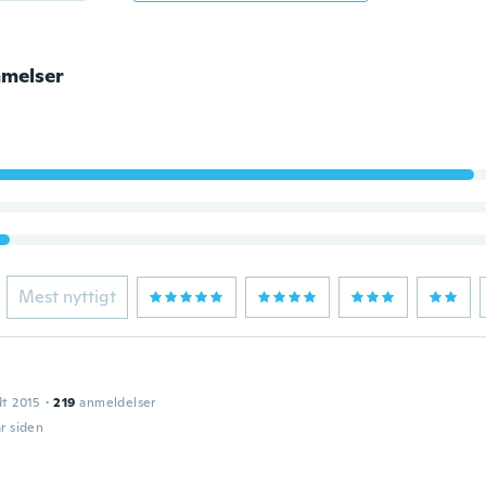
melser
Mest nyttigt
dt 2015
·
219
anmeldelser
år siden