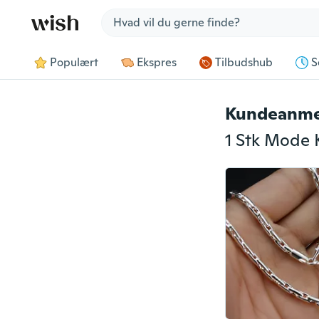
Jump to section
Populært
Ekspres
Tilbudshub
S
Kundeanme