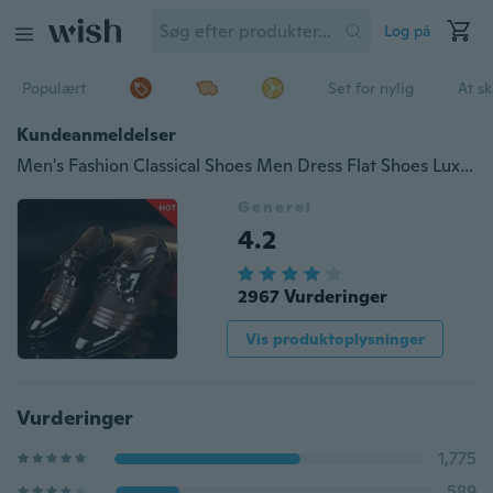
Log på
Populært
Set for nylig
At s
Kundeanmeldelser
Men's Fashion Classical Shoes Men Dress Flat Shoes Luxury 2017 Men's Business Oxfords Casual Shoes Black / Brown
Generel
4.2
2967 Vurderinger
Vis produktoplysninger
Vurderinger
1,775
589