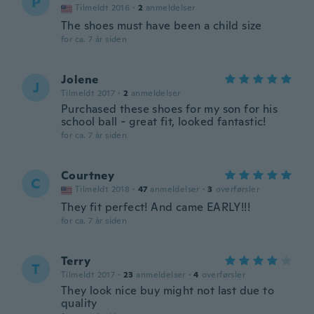
P
Tilmeldt 2016
·
2
anmeldelser
The shoes must have been a child size
for ca. 7 år siden
Jolene
J
Tilmeldt 2017
·
2
anmeldelser
Purchased these shoes for my son for his
school ball - great fit, looked fantastic!
for ca. 7 år siden
Courtney
C
Tilmeldt 2018
·
47
anmeldelser
·
3
overførsler
They fit perfect! And came EARLY!!!
for ca. 7 år siden
Terry
T
Tilmeldt 2017
·
23
anmeldelser
·
4
overførsler
They look nice buy might not last due to
quality