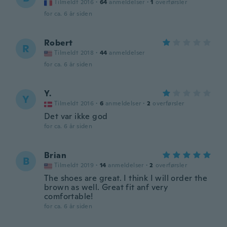
Tilmeldt 2016
·
64
anmeldelser
·
1
overførsler
for ca. 6 år siden
Robert
R
Tilmeldt 2018
·
44
anmeldelser
for ca. 6 år siden
Y.
Y
Tilmeldt 2016
·
6
anmeldelser
·
2
overførsler
Det var ikke god
for ca. 6 år siden
Brian
B
Tilmeldt 2019
·
14
anmeldelser
·
2
overførsler
The shoes are great. I think I will order the
brown as well. Great fit anf very
comfortable!
for ca. 6 år siden