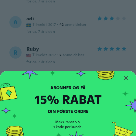
for ca. 7 år siden
adi
A
Tilmeldt 2017
·
42
anmeldelser
for ca. 7 år siden
Ruby
R
Tilmeldt 2017
·
2
anmeldelser
for ca. 7 år siden
Khadidja
K
Tilmeldt 2018
·
16
anmeldelser
for ca. 7 år siden
15% RABAT
Roberto
DIN FØRSTE ORDRE
R
Tilmeldt 2018
·
23
anmeldelser
Maks. rabat 5 $.
for ca. 7 år siden
1 kode per kunde.