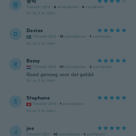
종탁
종
Tilmeldt 2019
·
6
anmeldelser
·
4
overførsler
for ca. 5 år siden
Davies
D
Tilmeldt 2016
·
15
anmeldelser
·
1
overførsler
for ca. 5 år siden
Remy
R
Tilmeldt 2016
·
51
anmeldelser
·
2
overførsler
Goed genoeg voor dat geldd
for ca. 5 år siden
Stephane
S
Tilmeldt 2015
·
1
anmeldelser
for ca. 5 år siden
joe
J
Tilmeldt 2017
·
42
anmeldelser
·
1
overførsler