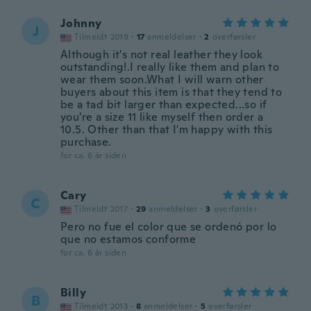
Johnny
J
Tilmeldt 2019
·
17
anmeldelser
·
2
overførsler
Although it's not real leather they look
outstanding!.I really like them and plan to
wear them soon.What I will warn other
buyers about this item is that they tend to
be a tad bit larger than expected...so if
you're a size 11 like myself then order a
10.5. Other than that I'm happy with this
purchase.
for ca. 6 år siden
Cary
C
Tilmeldt 2017
·
29
anmeldelser
·
3
overførsler
Pero no fue el color que se ordenó por lo
que no estamos conforme
for ca. 6 år siden
Billy
B
Tilmeldt 2013
·
8
anmeldelser
·
5
overførsler