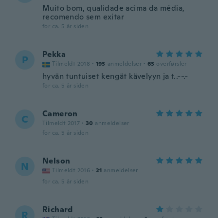
Muito bom, qualidade acima da média,
recomendo sem exitar
for ca. 5 år siden
Pekka
P
Tilmeldt 2018
·
193
anmeldelser
·
63
overførsler
hyvän tuntuiset kengät kävelyyn ja t..--.-
for ca. 5 år siden
Cameron
C
Tilmeldt 2017
·
30
anmeldelser
for ca. 5 år siden
Nelson
N
Tilmeldt 2016
·
21
anmeldelser
for ca. 5 år siden
Richard
R