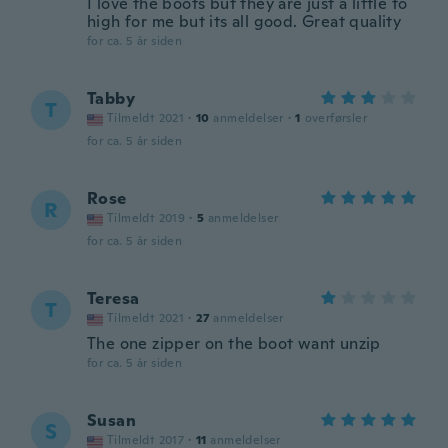
I love the boots but they are just a little to
high for me but its all good. Great quality
for ca. 5 år siden
Tabby
T
Tilmeldt 2021
·
10
anmeldelser
·
1
overførsler
for ca. 5 år siden
Rose
R
Tilmeldt 2019
·
5
anmeldelser
for ca. 5 år siden
Teresa
T
Tilmeldt 2021
·
27
anmeldelser
The one zipper on the boot want unzip
for ca. 5 år siden
Susan
S
Tilmeldt 2017
·
11
anmeldelser