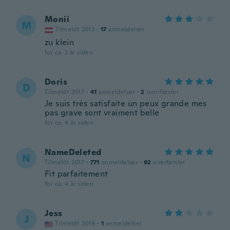
Monii
M
Tilmeldt 2013
·
17
anmeldelser
zu klein
for ca. 2 år siden
Doris
D
Tilmeldt 2017
·
41
anmeldelser
·
2
overførsler
Je suis très satisfaite un peux grande mes
pas grave sont vraiment belle
for ca. 4 år siden
NameDeleted
N
Tilmeldt 2017
·
771
anmeldelser
·
92
overførsler
Fit parfaitement
for ca. 4 år siden
Jess
J
Tilmeldt 2016
·
1
anmeldelser