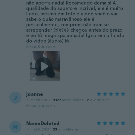
não aperta nada! Recomendo demais! A
qualidade do sapato é incrível, ele é muito
lindo, mesmo em foto e vídeo você n vai
sabe o quão maravilhoso ele é
pessoalmente, comprem não iram se
arrepender 😍😍😍 chegou antes do prazo
e eu tô mega apaixonada! Ignorem o fundo
do vídeo (áudio) kk
for ca. 5 år siden
joanne
J
Tilmeldt 2019
·
1377
anmeldelser
·
2
overførsler
for ca. 5 år siden
NameDeleted
N
Tilmeldt 2021
·
23
anmeldelser