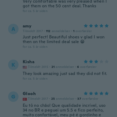
Very comfortable was very pleased when I
got them on the 50 cent deal. Thanks
for ca. 5 år siden
amy
A
Tilmeldt 2017
·
112
anmeldelser
·
1
overførsler
Just perfect! Beautiful shoes v glad I won
then on the limited deal sale 😁
for ca. 5 år siden
Kisha
K
Tilmeldt 2015
·
21
anmeldelser
·
6
overførsler
They look amazing just sad they did not fit.
for ca. 5 år siden
Glooh
G
Tilmeldt 2017
·
25
anmeldelser
·
37
overførsler
Eu tô no chão! Que qualidade incrível, uso
34 no BR e peguei um 5.5 e fico perfeito,
muito confortável, meu pé é gordinho e