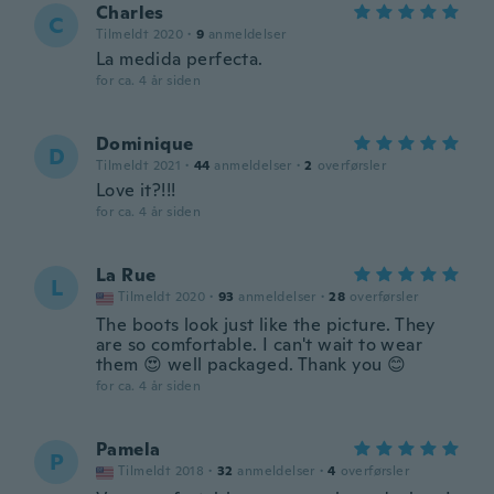
Charles
C
Tilmeldt 2020
·
9
anmeldelser
La medida perfecta.
for ca. 4 år siden
Dominique
D
Tilmeldt 2021
·
44
anmeldelser
·
2
overførsler
Love it?!!!
for ca. 4 år siden
La Rue
L
Tilmeldt 2020
·
93
anmeldelser
·
28
overførsler
The boots look just like the picture. They
are so comfortable. I can't wait to wear
them 😍 well packaged. Thank you 😊
for ca. 4 år siden
Pamela
P
Tilmeldt 2018
·
32
anmeldelser
·
4
overførsler