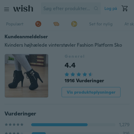
Log på
Populært
Set for nylig
At s
Kundeanmeldelser
Kvinders højhælede vinterstøvler Fashion Platform Sko
Generel
4.4
1916 Vurderinger
Vis produktoplysninger
Vurderinger
1,279
316