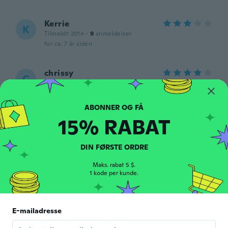
Kerrie
K
Tilmeldt 2014
·
9
anmeldelser
for ca. 7 år siden
chrissy
C
Tilmeldt 2016
·
1
anmeldelser
for ca. 7 år siden
15% RABAT
Rebeca
R
Tilmeldt 2014
·
10
anmeldelser
for ca. 7 år siden
DIN FØRSTE ORDRE
Maks. rabat 5 $.
1 kode per kunde.
Snova
S
Tilmeldt 2019
·
11
anmeldelser
·
2
overførsler
It is a bit thin... Overall it is ok
for ca. 7 år siden
E-mailadresse