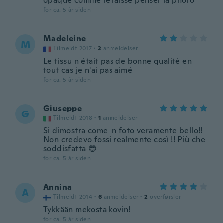
opaque comme le laisse penser la photo
for ca. 5 år siden
Madeleine
M
Tilmeldt 2017
·
2
anmeldelser
Le tissu n était pas de bonne qualité en
tout cas je n'ai pas aimé
for ca. 5 år siden
Giuseppe
G
Tilmeldt 2018
·
1
anmeldelser
Si dimostra come in foto veramente bello!!
Non credevo fossi realmente così !! Più che
soddisfatta 😎
for ca. 5 år siden
Annina
A
Tilmeldt 2014
·
6
anmeldelser
·
2
overførsler
Tykkään mekosta kovin!
for ca. 5 år siden