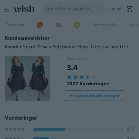
Log på
Populært
Set for nylig
At s
Kundeanmeldelser
Kvinder Sexet V-hals Patchwork Floral Dress A-line Uregelmæssig Elegant Plus Size Festkjole
Generel
3.4
2327 Vurderinger
Vis produktoplysninger
Vurderinger
827
422