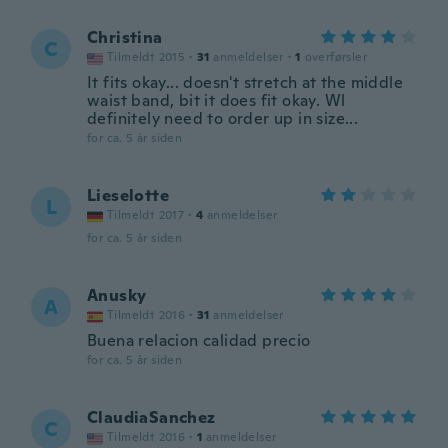
Christina
C
Tilmeldt 2015
·
31
anmeldelser
·
1
overførsler
It fits okay... doesn't stretch at the middle
waist band, bit it does fit okay. Wl
definitely need to order up in size...
for ca. 5 år siden
Lieselotte
L
Tilmeldt 2017
·
4
anmeldelser
for ca. 5 år siden
Anusky
A
Tilmeldt 2016
·
31
anmeldelser
Buena relacion calidad precio
for ca. 5 år siden
ClaudiaSanchez
C
Tilmeldt 2016
·
1
anmeldelser