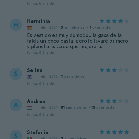
for ca. 6 år siden
Herminia
H
Tilmeldt 2017
·
3
anmeldelser
·
1
overførsler
Es vestido es muy comodo...la gasa de la
falda un poco basta, pero lo lavaré primero
y plancharé...creo que mejorará.
for ca. 6 år siden
Selina
S
Tilmeldt 2018
·
1
anmeldelser
for ca. 6 år siden
Andrea
A
Tilmeldt 2017
·
61
anmeldelser
·
15
overførsler
for ca. 6 år siden
Stefania
S
Tilmeldt 2019
·
2
anmeldelser