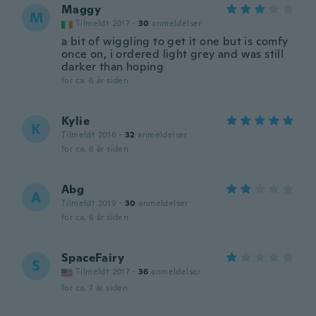
Maggy
M
Tilmeldt 2017
·
30
anmeldelser
a bit of wiggling to get it one but is comfy
once on, i ordered light grey and was still
darker than hoping
for ca. 6 år siden
Kylie
K
Tilmeldt 2016
·
32
anmeldelser
for ca. 6 år siden
Abg
A
Tilmeldt 2019
·
30
anmeldelser
for ca. 6 år siden
SpaceFairy
S
Tilmeldt 2017
·
36
anmeldelser
for ca. 7 år siden