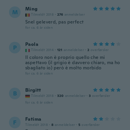
Ming
M
Tilmeldt 2018
·
276
anmeldelser
Snel geleverd, pas perfect
for ca. 6 år siden
Paola
P
Tilmeldt 2014
·
121
anmeldelser
·
2
overførsler
Il coloro non è proprio quello che mi
aspettavo (il grigio è davvero chiaro, ma ho
sbagliato io) però è molto morbido
for ca. 6 år siden
Birgitt
B
Tilmeldt 2018
·
320
anmeldelser
·
3
overførsler
for ca. 6 år siden
Fatima
F
Tilmeldt 2018
·
8
anmeldelser
·
5
overførsler