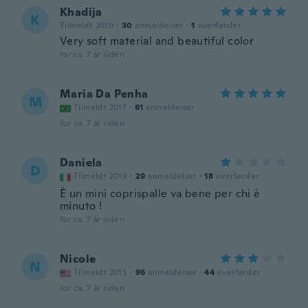
Khadija
K
Tilmeldt 2019
·
30
anmeldelser
·
1
overførsler
Very soft material and beautiful color
for ca. 7 år siden
Maria Da Penha
M
Tilmeldt 2017
·
61
anmeldelser
for ca. 7 år siden
Daniela
D
Tilmeldt 2019
·
29
anmeldelser
·
18
overførsler
È un mini coprispalle va bene per chi è
minuto !
for ca. 7 år siden
Nicole
N
Tilmeldt 2015
·
96
anmeldelser
·
44
overførsler
for ca. 7 år siden