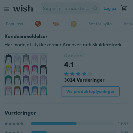
Log på
Populært
Set for nylig
At s
Kundeanmeldelser
Har mode et stykke ærmer Armovertræk Skulderetræk Bolero Hijab muslim
Generel
4.1
3024 Vurderinger
Vis produktoplysninger
Vurderinger
1,657
543