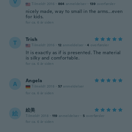
V
Tilmeldt 2016
·
864
anmeldelser
·
139
overførsler
nicely made, way to small in the arms...even
for kids.
for ca. 6 år siden
Trish
T
Tilmeldt 2016
·
12
anmeldelser
·
4
overførsler
It is exactly as if is presented. The material
is silky and comfortable.
for ca. 6 år siden
Angela
A
Tilmeldt 2018
·
57
anmeldelser
for ca. 6 år siden
絵美
絵
Tilmeldt 2018
·
119
anmeldelser
·
5
overførsler
for ca. 6 år siden