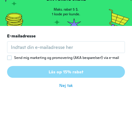
8
Maks. rabat 5 $.
for ca. 7 år siden
1 kode per kunde.
Rubina
R
Tilmeldt 2019
·
4
anmeldelser
E-mailadresse
for ca. 7 år siden
Helen
H
Send mig marketing og promovering (AKA besparelser!) via e-mail
Tilmeldt 2015
·
42
anmeldelser
·
2
overførsler
Perfect for those who don’t want their
Lås op 15% rabat
arms on show!
for ca. 7 år siden
Nej tak
E
E
Tilmeldt 2015
·
43
anmeldelser
·
3
overførsler
for ca. 7 år siden
Maria Jose
M
Tilmeldt 2015
·
22
anmeldelser