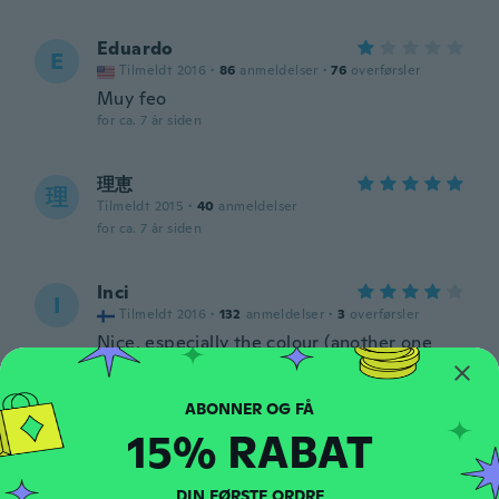
Eduardo
E
Tilmeldt 2016
·
86
anmeldelser
·
76
overførsler
Muy feo
for ca. 7 år siden
理恵
理
Tilmeldt 2015
·
40
anmeldelser
for ca. 7 år siden
Inci
I
Tilmeldt 2016
·
132
anmeldelser
·
3
overførsler
Nice, especially the colour (another one
was the wrong colour but got a refund), a
bit tight
for ca. 7 år siden
15% RABAT
Hammad
H
Tilmeldt 2015
·
1
anmeldelser
DIN FØRSTE ORDRE