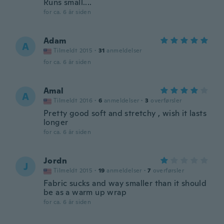
Runs small....
for ca. 6 år siden
Adam
A
Tilmeldt 2015
·
31
anmeldelser
for ca. 6 år siden
Amal
A
Tilmeldt 2016
·
6
anmeldelser
·
3
overførsler
Pretty good soft and stretchy , wish it lasts
longer
for ca. 6 år siden
Jordn
J
Tilmeldt 2015
·
19
anmeldelser
·
7
overførsler
Fabric sucks and way smaller than it should
be as a warm up wrap
for ca. 6 år siden