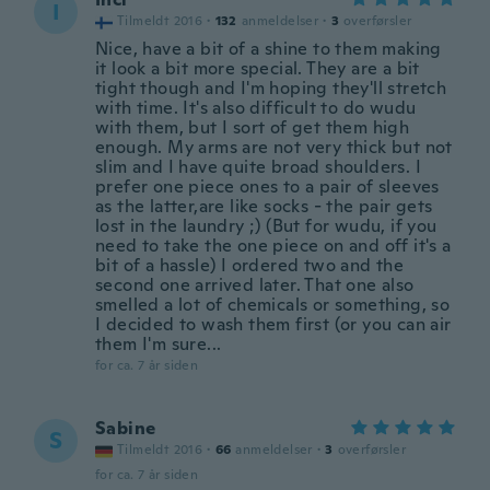
I
Tilmeldt 2016
·
132
anmeldelser
·
3
overførsler
Nice, have a bit of a shine to them making
it look a bit more special. They are a bit
tight though and I'm hoping they'll stretch
with time. It's also difficult to do wudu
with them, but I sort of get them high
enough. My arms are not very thick but not
slim and I have quite broad shoulders. I
prefer one piece ones to a pair of sleeves
as the latter,are like socks - the pair gets
lost in the laundry ;) (But for wudu, if you
need to take the one piece on and off it's a
bit of a hassle) I ordered two and the
second one arrived later. That one also
smelled a lot of chemicals or something, so
I decided to wash them first (or you can air
them I'm sure...
for ca. 7 år siden
Sabine
S
Tilmeldt 2016
·
66
anmeldelser
·
3
overførsler
for ca. 7 år siden