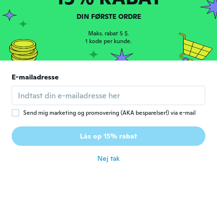
Muito lindo
DIN FØRSTE ORDRE
for ca. 5 år siden
Maks. rabat 5 $.
1 kode per kunde.
samantha
S
Tilmeldt 2018
·
5
anmeldelser
·
2
overførsler
It is a nice set but the clasp broke the first
E-mailadresse
day taking off
for ca. 5 år siden
Send mig marketing og promovering (AKA besparelser!) via e-mail
robert 54
R
Tilmeldt 2020
·
55
anmeldelser
·
6
overførsler
Lås op 15% rabat
Excelente 👍
for ca. 6 år siden
Nej tak
Jeremy
J
Tilmeldt 2020
·
7
anmeldelser
·
4
overførsler
Chain better than thr pendants which are
tiny and cheap looking
for ca. 6 år siden