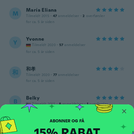
María Eliana
M
Tilmeldt 2015
·
47
anmeldelser
·
2
overførsler
for ca. 5 år siden
Yvonne
Y
Tilmeldt 2020
·
57
anmeldelser
for ca. 5 år siden
和孝
和
Tilmeldt 2020
·
77
anmeldelser
for ca. 5 år siden
Belky
B
Tilmeldt 2015
·
8
anmeldelser
·
1
overførsler
for ca. 5 år siden
15% RABAT
Michelly
M
Tilmeldt 2019
·
6
anmeldelser
·
5
overførsler