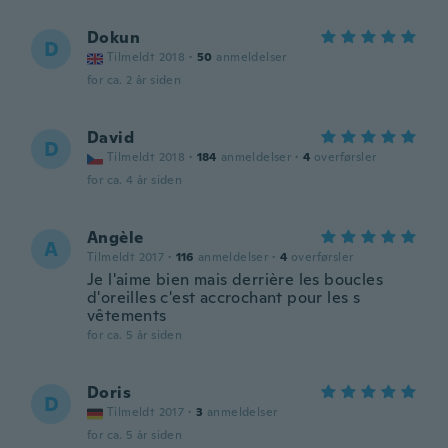
Dokun
D
Tilmeldt 2018
·
50
anmeldelser
for ca. 2 år siden
David
D
Tilmeldt 2018
·
184
anmeldelser
·
4
overførsler
for ca. 4 år siden
Angèle
A
Tilmeldt 2017
·
116
anmeldelser
·
4
overførsler
Je l'aime bien mais derrière les boucles
d'oreilles c'est accrochant pour les s
vêtements
for ca. 5 år siden
Doris
D
Tilmeldt 2017
·
3
anmeldelser
for ca. 5 år siden