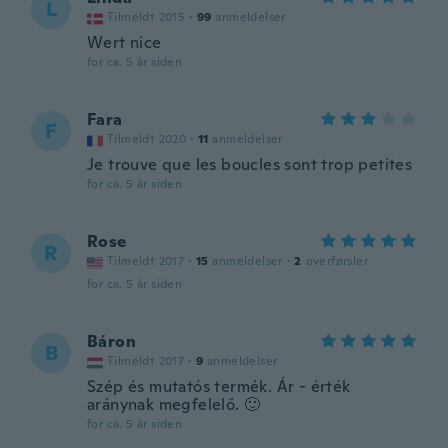
L
Tilmeldt 2015
·
99
anmeldelser
Wert nice
for ca. 5 år siden
Fara
F
Tilmeldt 2020
·
11
anmeldelser
Je trouve que les boucles sont trop petites
for ca. 5 år siden
Rose
R
Tilmeldt 2017
·
15
anmeldelser
·
2
overførsler
for ca. 5 år siden
Báron
B
Tilmeldt 2017
·
9
anmeldelser
Szép és mutatós termék. Ár - érték
aránynak megfelelő. 🙂
for ca. 5 år siden