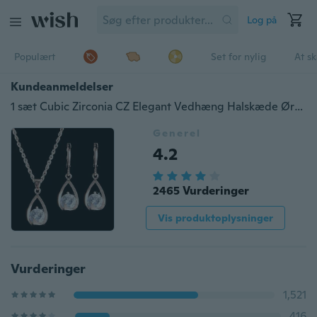
Log på
Populært
Set for nylig
At s
Kundeanmeldelser
1 sæt Cubic Zirconia CZ Elegant Vedhæng Halskæde Øreringe Smykkesæt
Generel
4.2
2465 Vurderinger
Vis produktoplysninger
Vurderinger
1,521
416