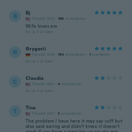
Bj
B
Tilmeldt 2018
·
166
anmeldelser
Wife loves em
for ca. 5 år siden
Grygorii
G
Tilmeldt 2018
·
154
anmeldelser
·
1
overførsler
for ca. 5 år siden
Claudia
C
Tilmeldt 2021
·
4
anmeldelser
for ca. 5 år siden
Tina
T
Tilmeldt 2017
·
3
anmeldelser
The problem I have here it may say cuff but
also said earing and didn't knwo it doesn't
work if you have a piercing up on ypu ear