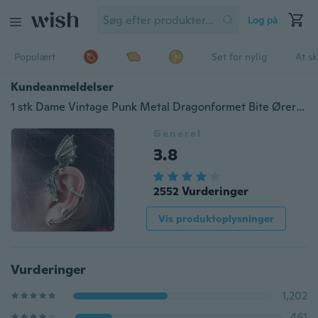
Log på
Populært
Set for nylig
At s
Kundeanmeldelser
1 stk Dame Vintage Punk Metal Dragonformet Bite Øreringe Ørmansjet
Generel
3.8
2552 Vurderinger
Vis produktoplysninger
Vurderinger
1,202
461