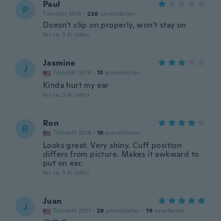
Paul
P
Tilmeldt 2019
·
220
anmeldelser
Doesn't clip on properly, won't stay on
for ca. 3 år siden
Jasmine
J
Tilmeldt 2016
·
13
anmeldelser
Kinda hurt my ear
for ca. 3 år siden
Ron
R
Tilmeldt 2018
·
19
anmeldelser
Looks great. Very shiny. Cuff position
differs from picture. Makes it awkward to
put on ear.
for ca. 3 år siden
Juan
J
Tilmeldt 2021
·
29
anmeldelser
·
19
overførsler