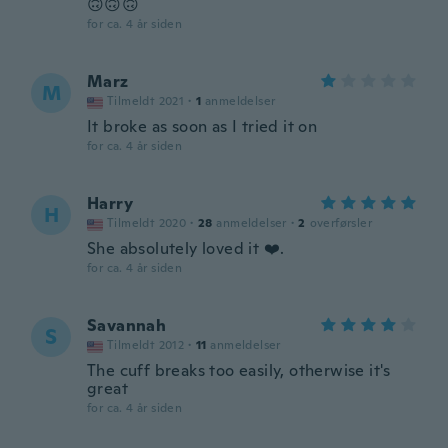
🙃🙃🙃
for ca. 4 år siden
Marz
M
Tilmeldt 2021
·
1
anmeldelser
It broke as soon as I tried it on
for ca. 4 år siden
Harry
H
Tilmeldt 2020
·
28
anmeldelser
·
2
overførsler
She absolutely loved it ❤️.
for ca. 4 år siden
Savannah
S
Tilmeldt 2012
·
11
anmeldelser
The cuff breaks too easily, otherwise it's
great
for ca. 4 år siden