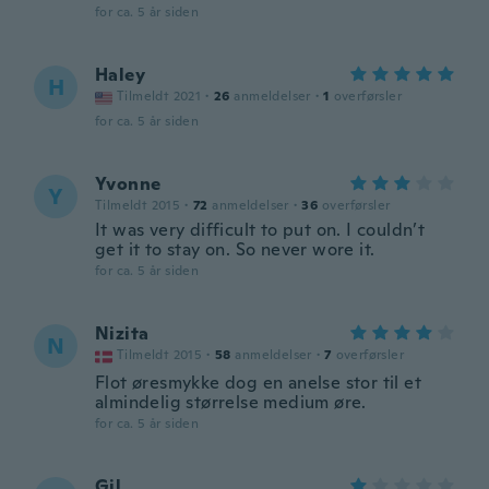
for ca. 5 år siden
Haley
H
Tilmeldt 2021
·
26
anmeldelser
·
1
overførsler
for ca. 5 år siden
Yvonne
Y
Tilmeldt 2015
·
72
anmeldelser
·
36
overførsler
It was very difficult to put on. I couldn’t
get it to stay on. So never wore it.
for ca. 5 år siden
Nizita
N
Tilmeldt 2015
·
58
anmeldelser
·
7
overførsler
Flot øresmykke dog en anelse stor til et
almindelig størrelse medium øre.
for ca. 5 år siden
Gil