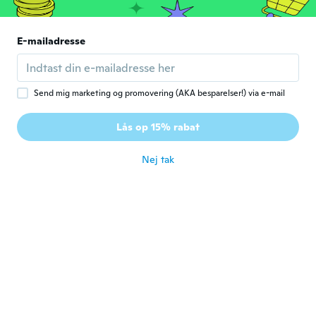
Miguel
M
Tilmeldt 2019
·
201
anmeldelser
·
186
overførsler
E-mailadresse
Aun nonlo ha probado pero le gusto
for ca. 5 år siden
Send mig marketing og promovering (AKA besparelser!) via e-mail
ClaudiayAlex
C
Tilmeldt 2020
·
38
anmeldelser
·
32
overførsler
Lås op 15% rabat
No es el de la imagen
for ca. 5 år siden
Nej tak
alma
A
Tilmeldt 2020
·
11
anmeldelser
·
2
overførsler
Nothing like the picture,uncomfortable.
for ca. 5 år siden
Toni
T
Tilmeldt 2018
·
32
anmeldelser
for ca. 5 år siden