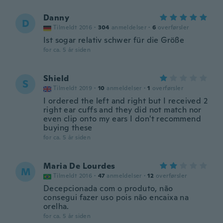
Danny
D
Tilmeldt 2016
·
304
anmeldelser
·
6
overførsler
Ist sogar relativ schwer für die Größe
for ca. 5 år siden
Shield
S
Tilmeldt 2019
·
10
anmeldelser
·
1
overførsler
I ordered the left and right but I received 2
right ear cuffs and they did not match nor
even clip onto my ears I don't recommend
buying these
for ca. 5 år siden
Maria De Lourdes
M
Tilmeldt 2016
·
47
anmeldelser
·
12
overførsler
Decepcionada com o produto, não
consegui fazer uso pois não encaixa na
orelha.
for ca. 5 år siden