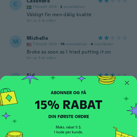
Casandra
C
Tilmeldt 2019
·
2
anmeldelser
Väldigt fin men dålig kvalite
for ca. 5 år siden
Michelle
M
Tilmeldt 2020
·
74
anmeldelser
·
4
overførsler
Broke as soon as I tried putting it on
for ca. 5 år siden
Sid
S
Tilmeldt 2020
·
11
anmeldelser
·
5
overførsler
Kann ihn nicht richtig am Ohr befestigen
for ca. 5 år siden
15% RABAT
diana
D
DIN FØRSTE ORDRE
Tilmeldt 2017
·
1023
anmeldelser
for ca. 5 år siden
Maks. rabat 5 $.
1 kode per kunde.