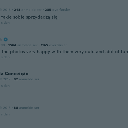
dt 2016
·
243
anmeldelser
·
235
overførsler
 takie sobie sprzydadzą się,
r siden
n
018
·
1564
anmeldelser
·
1145
overførsler
ke the photos very happy with them very cute and abit of fu
r siden
da Conceição
dt 2017
·
82
anmeldelser
r siden
dt 2017
·
88
anmeldelser
r siden