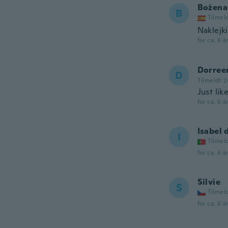
Bożena
B
Tilmel
Naklejki
for ca. 6 å
Dorree
D
Tilmeldt 2
Just li
for ca. 6 å
Isabel 
I
Tilmel
for ca. 6 å
Silvie
S
Tilmel
for ca. 6 å