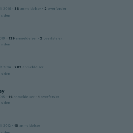
dt 2016
·
33
anmeldelser
·
2
overførsler
r siden
019
·
129
anmeldelser
·
2
overførsler
r siden
dt 2014
·
202
anmeldelser
r siden
ey
015
·
16
anmeldelser
·
1
overførsler
r siden
dt 2012
·
13
anmeldelser
r siden