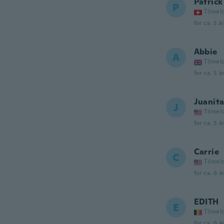
Patrick
P
Tilmel
for ca. 3 å
Abbie
A
Tilmel
for ca. 5 å
Juanit
J
Tilmel
for ca. 5 å
Carrie
C
Tilmel
for ca. 6 å
EDITH
E
Tilmel
for ca. 6 å