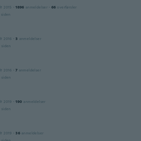
dt 2015
·
1896
anmeldelser
·
66
overførsler
r siden
dt 2016
·
3
anmeldelser
r siden
a
dt 2016
·
7
anmeldelser
r siden
dt 2019
·
190
anmeldelser
r siden
dt 2019
·
36
anmeldelser
r siden