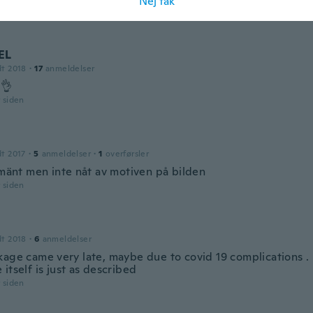
Nej tak
r siden
EL
dt 2018
·
17
anmeldelser
 👌
r siden
dt 2017
·
5
anmeldelser
·
1
overførsler
lmänt men inte nåt av motiven på bilden
r siden
dt 2018
·
6
anmeldelser
kage came very late, maybe due to covid 19 complications 
itself is just as described
r siden