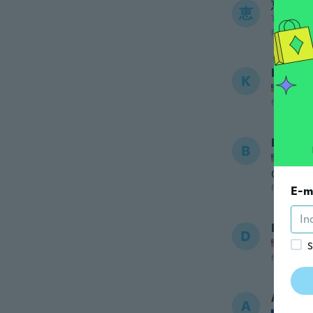
恵美子
恵
Tilmeldt 
for ca. 6 å
Karen
K
Tilmel
for ca. 6 å
Bridge
B
Tilmel
Ordered 
for ca. 6 å
E-m
Dawn
D
Tilmel
S
for ca. 6 å
Adelin
A
Tilmel