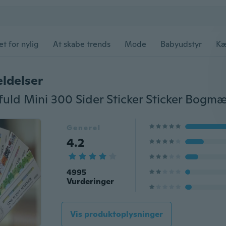
et for nylig
At skabe trends
Mode
Babyudstyr
Kæ
ldelser
Generel
4.2
4995
Vurderinger
Vis produktoplysninger