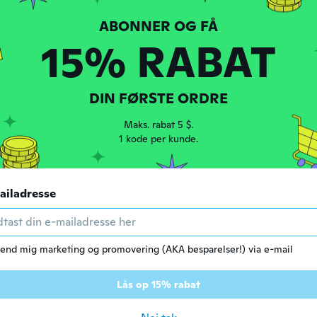
2020
·
63
anmeldelser
r siden
15% RABAT
dt 2019
·
63
anmeldelser
·
13
overførsler
DIN FØRSTE ORDRE
r siden
Maks. rabat 5 $.
1 kode per kunde.
t
dt 2017
·
9
anmeldelser
·
4
overførsler
birds, got girls & pigs.
r siden
ailadresse
dt 2015
·
19
anmeldelser
·
3
overførsler
end mig marketing og promovering (AKA besparelser!) via e-mail
r siden
Lås op 15% rabat
e
dt 2016
·
40
anmeldelser
·
3
overførsler