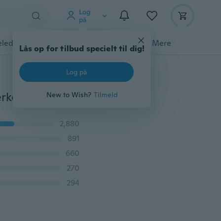
Log
på
ledyrstilbehør
Gadgets
Værktøj
Mere
Lås op for tilbud specielt til dig!
Log på
2PCS Ny stilfuld Mini 300 Sider Sticker Sticker Bogmærke Notesblok Sticky Notes Creative School Office Supplies
New to Wish?
Tilmeld
2,880
891
660
270
294