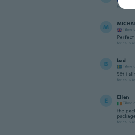
for ca. 6 å
MICHA
M
Tilmel
Perfect
for ca. 6 å
bad
B
Tilmel
Söt i al
for ca. 6 å
Ellen
E
Tilmel
the pac
package 
for ca. 6 å