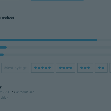
melser
Mest nyttigt
r
dt 2014
·
16
anmeldelser
r siden