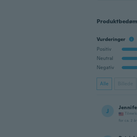
Produktbedøm
Vurderinger
Positiv
Neutral
Negativ
Alle
Billede
Jennife
J
Tilmel
for ca. 2 å