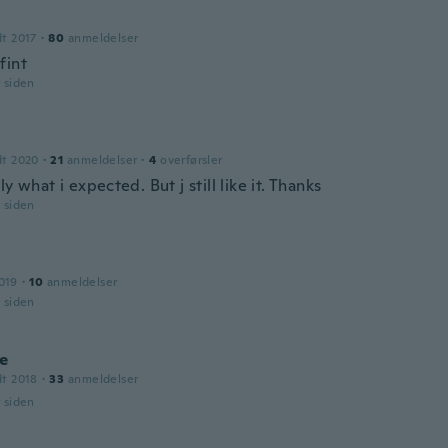
dt 2017
·
80
anmeldelser
fint
r siden
dt 2020
·
21
anmeldelser
·
4
overførsler
ly what i expected. But j still like it. Thanks
r siden
019
·
10
anmeldelser
r siden
e
dt 2018
·
33
anmeldelser
r siden