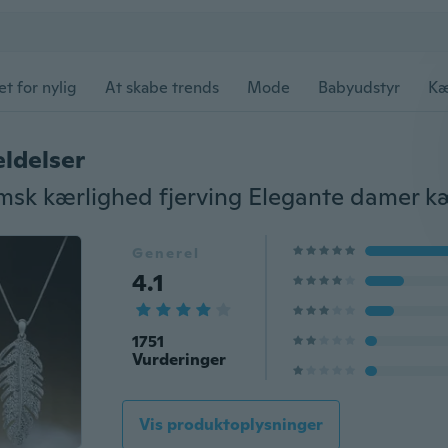
et for nylig
At skabe trends
Mode
Babyudstyr
Kæ
ldelser
Generel
4.1
1751
Vurderinger
Vis produktoplysninger