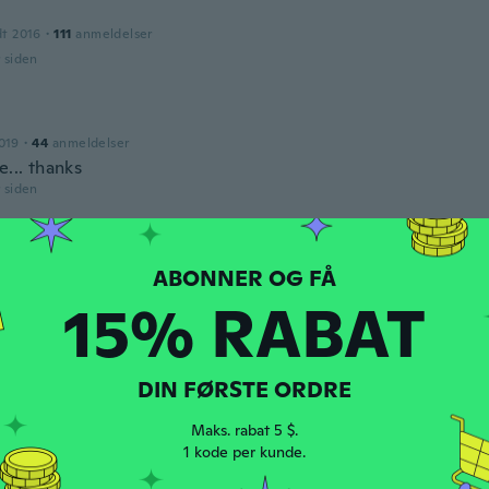
dt 2016
·
111
anmeldelser
r siden
019
·
44
anmeldelser
e... thanks
r siden
019
·
884
anmeldelser
·
1
overførsler
cklace abit rusty looking though🤔
15% RABAT
r siden
DIN FØRSTE ORDRE
dt 2018
·
215
anmeldelser
·
63
overførsler
exactly like picture
Maks. rabat 5 $.
1 kode per kunde.
r siden