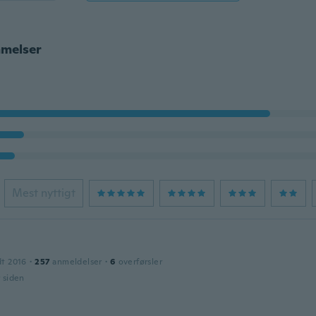
melser
Mest nyttigt
dt 2016
·
257
anmeldelser
·
6
overførsler
r siden