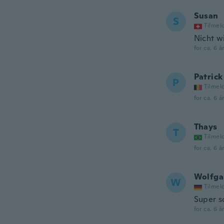
Susan
S
Tilmel
Nicht wi
for ca. 6 å
Patrick
P
Tilmel
for ca. 6 å
Thays
T
Tilmel
for ca. 6 å
Wolfga
W
Tilmel
Super s
for ca. 6 å