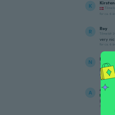
Kirsten
K
Tilmel
for ca. 6 å
Roy
R
Tilmeldt 2
very nic
for ca. 6 å
Nikki
N
Tilmeldt 2
Nice ne
for ca. 6 å
avril
A
Tilmel
Perfect 
for ca. 6 å