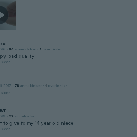
dra
016
·
86
anmeldelser
·
1
overførsler
py, bad quality
r siden
dt 2017
·
78
anmeldelser
·
1
overførsler
r siden
awn
019
·
27
anmeldelser
t to give to my 14 year old niece
r siden