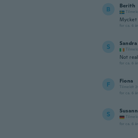
Berith
B
Tilmel
Mycket 
for ca. 6 å
Sandra
S
Tilmel
Not real
for ca. 6 å
Fiona
F
Tilmeldt 2
for ca. 6 å
Susann
S
Tilmel
for ca. 6 å