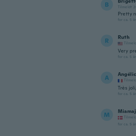
Brigett
B
Tilmeldt 2
Pretty 
for ca. 5 å
Ruth
R
Tilmel
Very pre
for ca. 5 å
Angéli
A
Tilmel
Très jol
for ca. 5 å
Miamaj
M
Tilmel
for ca. 5 å