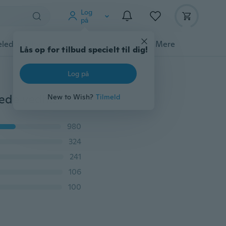
Log
på
ledyrstilbehør
Gadgets
Værktøj
Mere
Lås op for tilbud specielt til dig!
Log på
Mode bohemsk kærlighed fjerving Elegante damer kæde vedhæng halskæde smykker
New to Wish?
Tilmeld
980
324
241
106
100