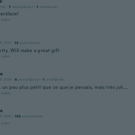
e
018
·
7
anmeldelser
·
1
overførsler
necklace!
r siden
dt 2017
·
13
anmeldelser
tty. Will make a great gift
r siden
ca
dt 2018
·
6
anmeldelser
·
1
overførsler
i, un peu plus petit que ce que je pensais, mais très joli....
r siden
a
dt 2016
·
153
anmeldelser
r siden