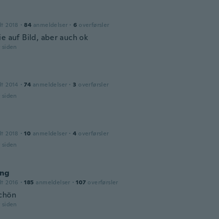
dt 2018
·
84
anmeldelser
·
6
overførsler
e auf Bild, aber auch ok
r siden
dt 2014
·
74
anmeldelser
·
3
overførsler
r siden
dt 2018
·
10
anmeldelser
·
4
overførsler
r siden
ng
dt 2016
·
185
anmeldelser
·
107
overførsler
chön
r siden