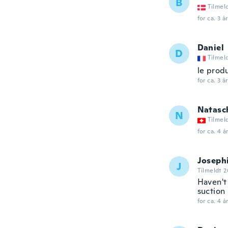
B
Tilmel
for ca. 3 å
Daniel
D
Tilmel
le produ
for ca. 3 å
Natasc
N
Tilmel
for ca. 4 å
Joseph
J
Tilmeldt 
Haven't
suction
for ca. 4 å