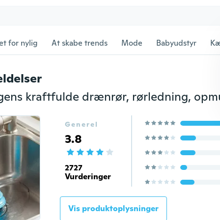
et for nylig
At skabe trends
Mode
Babyudstyr
Kæ
ldelser
Generel
3.8
2727
Vurderinger
Vis produktoplysninger