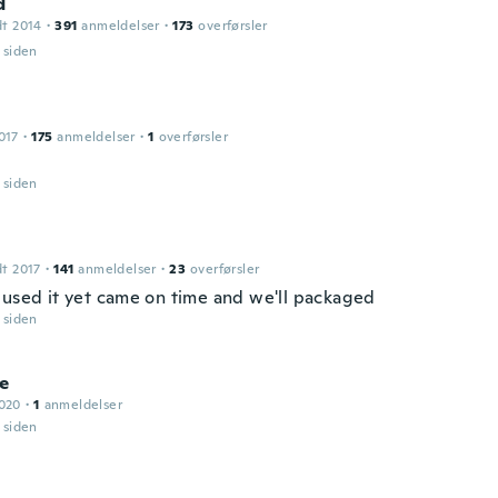
d
dt 2014
·
391
anmeldelser
·
173
overførsler
r siden
017
·
175
anmeldelser
·
1
overførsler
r siden
dt 2017
·
141
anmeldelser
·
23
overførsler
 used it yet came on time and we'll packaged
r siden
ne
2020
·
1
anmeldelser
r siden