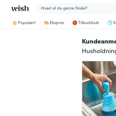
Jump to section
Populært
Ekspres
Tilbudshub
S
Kundeanme