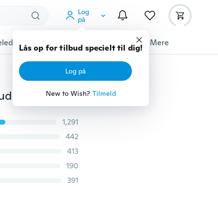
Log
på
ledyrstilbehør
Gadgets
Værktøj
Mere
Lås op for tilbud specielt til dig!
Log på
Husholdningens kraftfulde drænrør, rørledning, opmudring, sugekop, toiletstempler
New to Wish?
Tilmeld
1,291
442
413
190
391