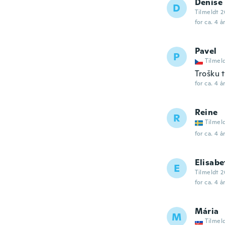
Denise
D
Tilmeldt 2
for ca. 4 å
Pavel
P
Tilmel
Trošku 
for ca. 4 å
Reine
R
Tilmel
for ca. 4 å
Elisabe
E
Tilmeldt 
for ca. 4 å
Mária
M
Tilmel