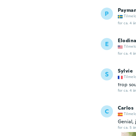
Payma
P
Tilmel
for ca. 4 å
Elodin
E
Tilmel
for ca. 4 å
Sylvie
S
Tilmel
trop so
for ca. 4 å
Carlos
C
Tilmel
Genial,
for ca. 5 å