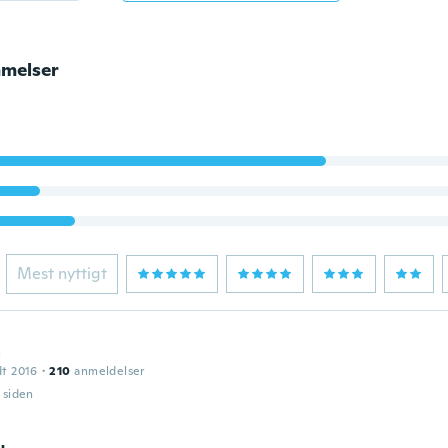
melser
Mest nyttigt
a
dt 2016
·
210
anmeldelser
r siden