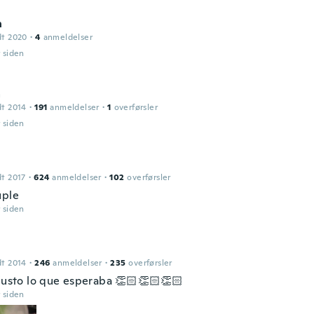
n
dt 2020
·
4
anmeldelser
r siden
a
dt 2014
·
191
anmeldelser
·
1
overførsler
r siden
dt 2017
·
624
anmeldelser
·
102
overførsler
uple
r siden
dt 2014
·
246
anmeldelser
·
235
overførsler
 justo lo que esperaba 👏🏻👏🏻👏🏻
r siden