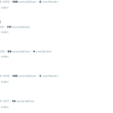
dt 2016
·
106
anmeldelser
·
6
overførsler
r siden
d
021
·
117
anmeldelser
r siden
2020
·
99
anmeldelser
·
4
overførsler
r siden
dt 2016
·
105
anmeldelser
·
3
overførsler
r siden
dt 2017
·
10
anmeldelser
r siden