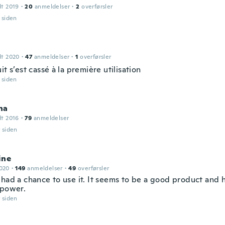
dt 2019
·
20
anmeldelser
·
2
overførsler
r siden
dt 2020
·
47
anmeldelser
·
1
overførsler
it s’est cassé à la première utilisation
r siden
ha
dt 2016
·
79
anmeldelser
r siden
ine
2020
·
149
anmeldelser
·
49
overførsler
 had a chance to use it. It seems to be a good product and
 power.
r siden