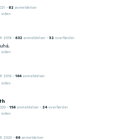
021
·
82
anmeldelser
r siden
dt 2018
·
632
anmeldelser
·
32
overførsler
tuhá.
r siden
dt 2016
·
164
anmeldelser
r siden
th
2020
·
156
anmeldelser
·
24
overførsler
r siden
dt 2020
·
66
anmeldelser