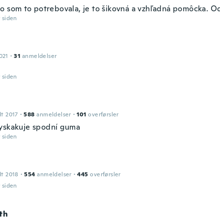
o som to potrebovala, je to šikovná a vzhľadná pomôcka. 
r siden
021
·
31
anmeldelser
r siden
dt 2017
·
588
anmeldelser
·
101
overførsler
yskakuje spodní guma
r siden
dt 2018
·
554
anmeldelser
·
445
overførsler
r siden
th