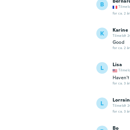
Bernar
B
Tilmel
for ca. 2 å
Karine
K
Tilmeldt 2
Good
for ca. 2 å
Lisa
L
Tilmel
Haven't
for ca. 3 å
Lorrai
L
Tilmeldt 
for ca. 3 å
Bo