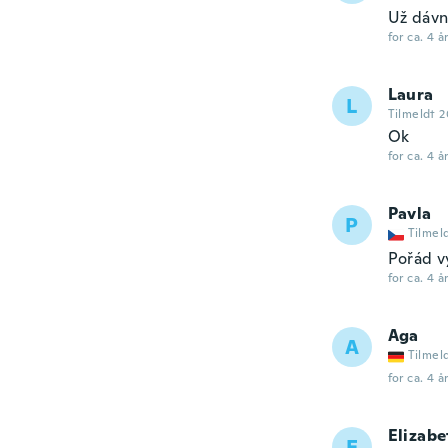
Už dávn
for ca. 4 å
Laura
L
Tilmeldt 2
Ok
for ca. 4 å
Pavla
P
Tilmel
Pořád v
for ca. 4 å
Aga
A
Tilmel
for ca. 4 å
Elizabe
E