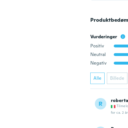
Produktbedøm
Vurderinger
Positiv
Neutral
Negativ
Alle
Billede
robert
R
Tilmel
for ca. 2 å