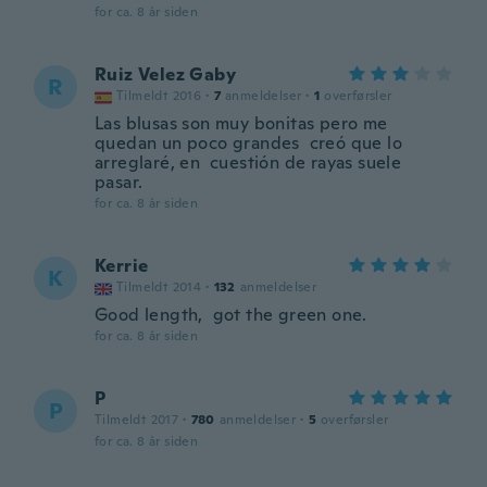
for ca. 8 år siden
Ruiz Velez Gaby
R
Tilmeldt 2016
·
7
anmeldelser
·
1
overførsler
Las blusas son muy bonitas pero me
quedan un poco grandes creó que lo
arreglaré, en cuestión de rayas suele
pasar.
for ca. 8 år siden
Kerrie
K
Tilmeldt 2014
·
132
anmeldelser
Good length, got the green one.
for ca. 8 år siden
P
P
Tilmeldt 2017
·
780
anmeldelser
·
5
overførsler
for ca. 8 år siden