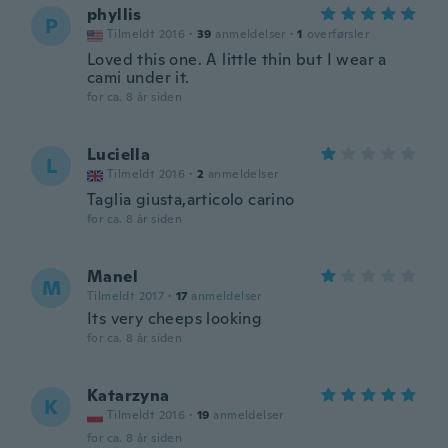
phyllis
P
Tilmeldt 2016
·
39
anmeldelser
·
1
overførsler
Loved this one. A little thin but I wear a
cami under it.
for ca. 8 år siden
Luciella
L
Tilmeldt 2016
·
2
anmeldelser
Taglia giusta,articolo carino
for ca. 8 år siden
Manel
M
Tilmeldt 2017
·
17
anmeldelser
Its very cheeps looking
for ca. 8 år siden
Katarzyna
K
Tilmeldt 2016
·
19
anmeldelser
for ca. 8 år siden