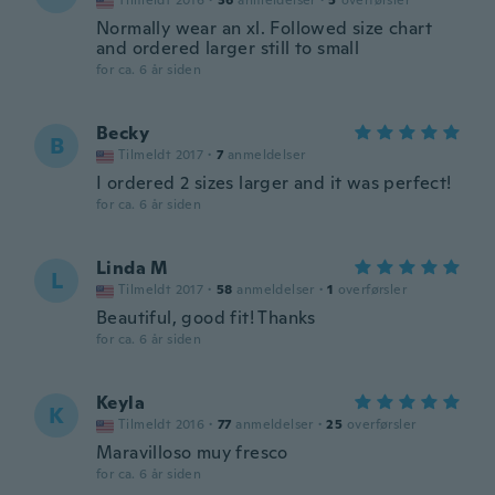
Tilmeldt 2016
·
36
anmeldelser
·
5
overførsler
Normally wear an xl. Followed size chart
and ordered larger still to small
for ca. 6 år siden
Becky
B
Tilmeldt 2017
·
7
anmeldelser
I ordered 2 sizes larger and it was perfect!
for ca. 6 år siden
Linda M
L
Tilmeldt 2017
·
58
anmeldelser
·
1
overførsler
Beautiful, good fit! Thanks
for ca. 6 år siden
Keyla
K
Tilmeldt 2016
·
77
anmeldelser
·
25
overførsler
Maravilloso muy fresco
for ca. 6 år siden