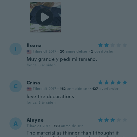
Ileana
I
Tilmeldt 2017
·
20
anmeldelser
·
2
overførsler
Muy grande y pedí mi tamaño.
for ca. 8 år siden
Crina
C
Tilmeldt 2017
·
162
anmeldelser
·
127
overførsler
love the decorations
for ca. 8 år siden
Alayne
A
Tilmeldt 2017
·
129
anmeldelser
The material as thinner than I thought it