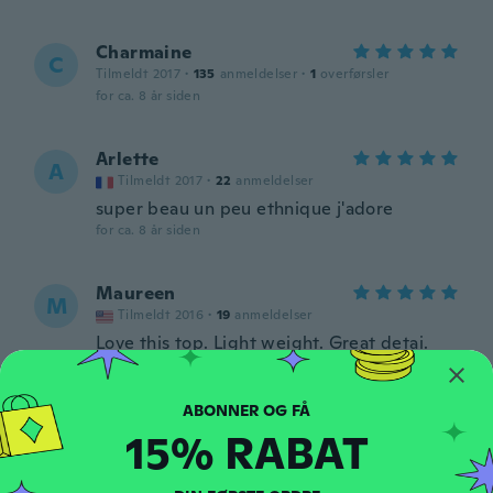
Charmaine
C
Tilmeldt 2017
·
135
anmeldelser
·
1
overførsler
for ca. 8 år siden
Arlette
A
Tilmeldt 2017
·
22
anmeldelser
super beau un peu ethnique j'adore
for ca. 8 år siden
Maureen
M
Tilmeldt 2016
·
19
anmeldelser
Love this top. Light weight. Great detai.
for ca. 8 år siden
Karen
15% RABAT
K
Tilmeldt 2017
·
150
anmeldelser
·
11
overførsler
for ca. 8 år siden