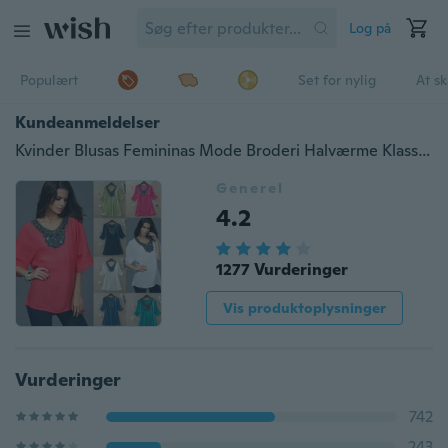
Log på
Populært
Set for nylig
At s
Kundeanmeldelser
Kvinder Blusas Femininas Mode Broderi Halværme Klassisk løs Slim Slim Tops Shirt Bluse Afslappet Street Style XXXL Plus størrelse
Generel
4.2
1277 Vurderinger
Vis produktoplysninger
Vurderinger
742
243