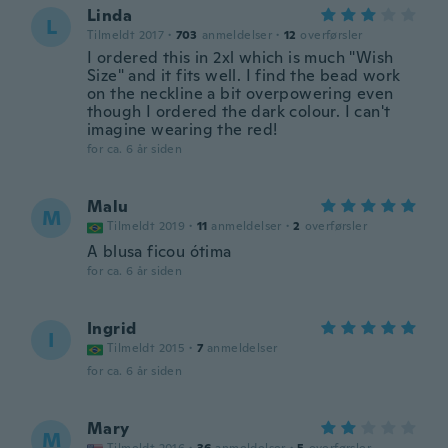
Linda
L
Tilmeldt 2017
·
703
anmeldelser
·
12
overførsler
I ordered this in 2xl which is much "Wish
Size" and it fits well. I find the bead work
on the neckline a bit overpowering even
though I ordered the dark colour. I can't
imagine wearing the red!
for ca. 6 år siden
Malu
M
Tilmeldt 2019
·
11
anmeldelser
·
2
overførsler
A blusa ficou ótima
for ca. 6 år siden
Ingrid
I
Tilmeldt 2015
·
7
anmeldelser
for ca. 6 år siden
Mary
M