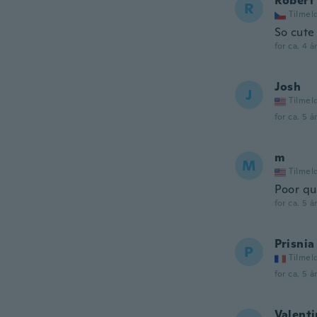
Robert
R
Tilmel
So cute
for ca. 4 å
Josh
J
Tilmel
for ca. 5 å
m
M
Tilmel
Poor qu
for ca. 5 å
Prisnia
P
Tilmel
for ca. 5 å
Valent