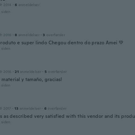
dt 2014
·
6
anmeldelser
r siden
dt 2016
·
8
anmeldelser
·
3
overførsler
roduto e super lindo Chegou dentro do prazo Amei 💚
r siden
dt 2016
·
21
anmeldelser
·
5
overførsler
 material y tamaño, gracias!
r siden
dt 2017
·
13
anmeldelser
·
6
overførsler
s as described very satisfied with this vendor and its produ
r siden