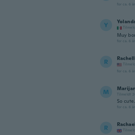
for ca. 6 å
Yoland
Y
Tilmel
Muy bon
for ca. 6 å
Rachel
R
Tilmel
for ca. 6 å
Marija
M
Tilmeldt 2
So cute.
for ca. 6 å
Rachae
R
Tilmel