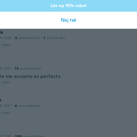
Lås op 15% rabat
018
·
7
anmeldelser
r siden
Nej tak
ca
dt 2018
·
5
anmeldelser
·
1
overførsler
r siden
dt 2017
·
13
anmeldelser
te me encanto es perfecto
r siden
e
dt 2017
·
4
anmeldelser
r siden
dt 2018
·
109
anmeldelser