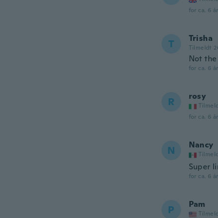
for ca. 6 å
Trisha
T
Tilmeldt 
Not the 
for ca. 6 å
rosy
R
Tilmel
for ca. 6 å
Nancy
N
Tilmel
Super li
for ca. 6 å
Pam
P
Tilmel