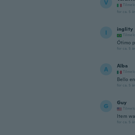
V
Tilmel
for ca. 5 å
inglity
I
Tilmel
Ótimo p
for ca. 5 å
Alba
A
Tilmel
Bello en
for ca. 5 å
Guy
G
Tilmel
Item wa
for ca. 5 å