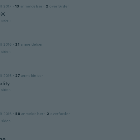
dt 2017
·
13
anmeldelser
·
2
overførsler
 🤩
r siden
dt 2016
·
21
anmeldelser
r siden
dt 2016
·
27
anmeldelser
ality
r siden
dt 2016
·
58
anmeldelser
·
2
overførsler
r siden
ino