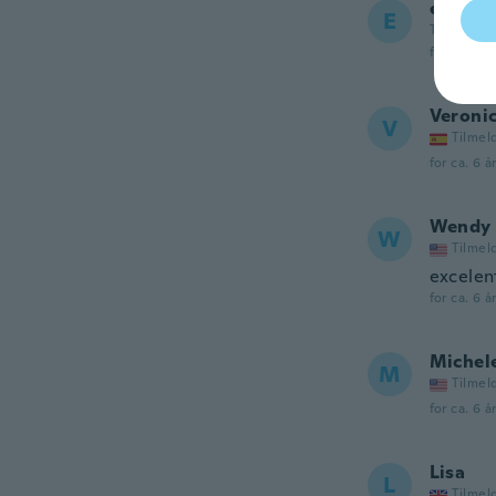
erika
E
Tilmeldt 2
for ca. 6 å
Veroni
V
Tilmel
for ca. 6 å
Wendy
W
Tilmel
excelen
for ca. 6 å
Michel
M
Tilmel
for ca. 6 å
Lisa
L
Tilmel