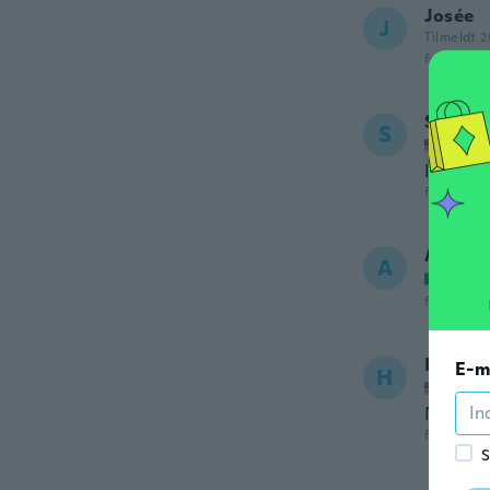
Josée
J
Tilmeldt 2
for ca. 5 å
Shelia
S
Tilmel
I love t
for ca. 6 å
Alessa
A
Tilmel
for ca. 6 å
Heathe
E-m
H
Tilmel
Nicely 
for ca. 6 å
S