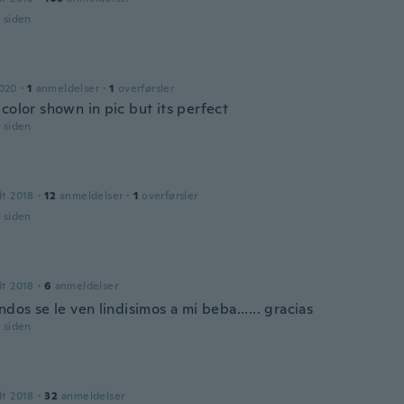
r siden
2020
·
1
anmeldelser
·
1
overførsler
color shown in pic but its perfect
r siden
dt 2018
·
12
anmeldelser
·
1
overførsler
r siden
dt 2018
·
6
anmeldelser
ndos se le ven lindisimos a mi beba...... gracias
r siden
dt 2018
·
32
anmeldelser