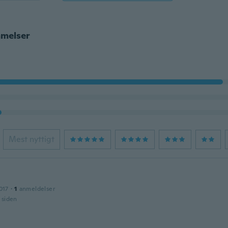
melser
Mest nyttigt
017
·
1
anmeldelser
r siden