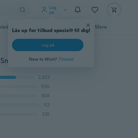
Log
på
ledyrstilbehør
Gadgets
Værktøj
Mere
Lås op for tilbud specielt til dig!
Log på
Børnepige Leopard Babysko Peony Flower Babybarn Småbarn Barnesko 0-18Måneder
New to Wish?
Tilmeld
2,623
550
308
112
235