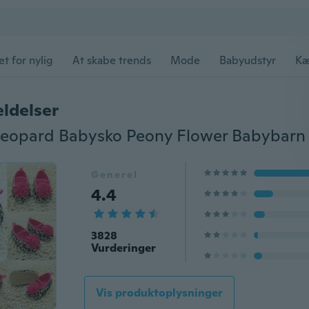
et for nylig
At skabe trends
Mode
Babyudstyr
Kæ
ldelser
Generel
4.4
3828
Vurderinger
Vis produktoplysninger