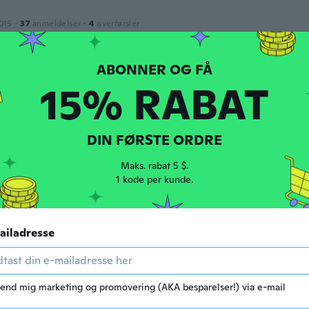
015
·
37
anmeldelser
·
4
overførsler
r siden
15% RABAT
dt 2018
·
115
anmeldelser
hese!!
r siden
DIN FØRSTE ORDRE
ndra
Maks. rabat 5 $.
dt 2018
·
9
anmeldelser
1 kode per kunde.
r siden
r
ailadresse
dt 2018
·
64
anmeldelser
·
15
overførsler
made, very cute.
r siden
end mig marketing og promovering (AKA besparelser!) via e-mail