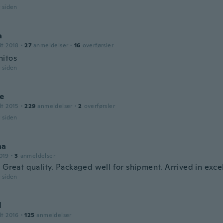
r siden
a
dt 2018
·
27
anmeldelser
·
16
overførsler
itos
r siden
le
dt 2015
·
229
anmeldelser
·
2
overførsler
r siden
na
019
·
3
anmeldelser
 Great quality. Packaged well for shipment. Arrived in exce
r siden
l
dt 2016
·
125
anmeldelser