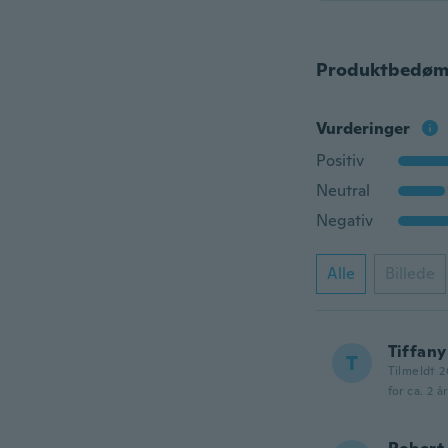
Produktbedøm
Vurderinger
Positiv
Neutral
Negativ
Alle
Billede
Tiffany
T
Tilmeldt 2
for ca. 2 å