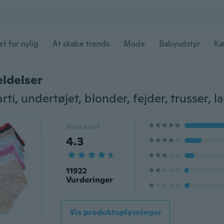
et for nylig
At skabe trends
Mode
Babyudstyr
Kæ
ldelser
Generel
4.3
11922
Vurderinger
Vis produktoplysninger