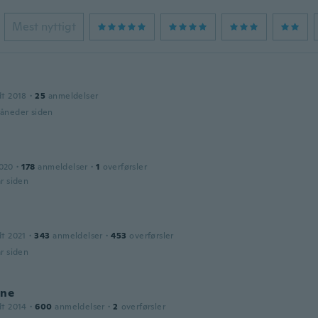
Mest nyttigt
dt 2018
·
25
anmeldelser
måneder siden
2020
·
178
anmeldelser
·
1
overførsler
år siden
dt 2021
·
343
anmeldelser
·
453
overførsler
år siden
ine
dt 2014
·
600
anmeldelser
·
2
overførsler