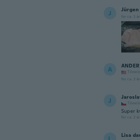
Jürgen
J
for ca. 2 å
ANDER
A
Tilmel
for ca. 2 å
Jarosla
J
Tilmel
Super kv
for ca. 2 å
Lisa d
L