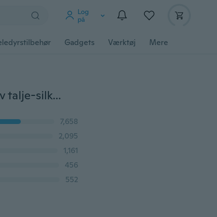
Log
på
ledyrstilbehør
Gadgets
Værktøj
Mere
Nyt 5stk / parti, undertøjet, blonder, fejder, trusser, lav talje-silke, søde små trusser, sexet undertøj, shorts
7,658
2,095
1,161
456
552