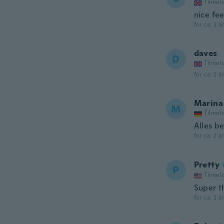
Tilmel
nice fee
for ca. 2 å
daves
D
Tilmel
for ca. 2 å
Marina
M
Tilmel
Alles b
for ca. 2 å
Pretty
P
Tilmel
Super th
for ca. 2 å