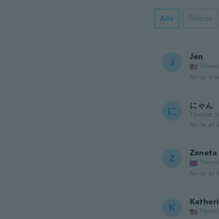
Alle
Billede
Jen
J
Tilmel
for ca. 9 
にゃん
に
Tilmeldt 
for ca. et 
Zaneta
Z
Tilmel
for ca. et 
Kather
K
Tilmel