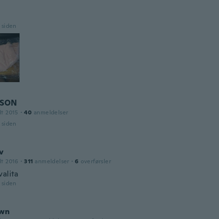
r siden
SON
dt 2015
·
40
anmeldelser
r siden
v
dt 2016
·
311
anmeldelser
·
6
overførsler
alita
r siden
awn