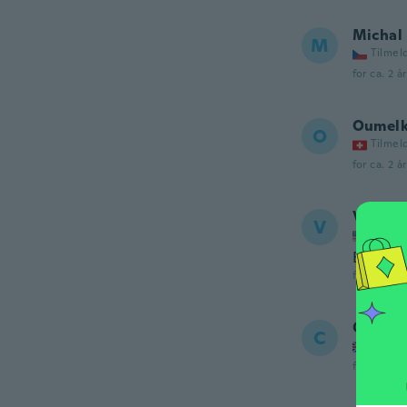
Michal
M
Tilmel
for ca. 2 å
Oumelk
O
Tilmel
for ca. 2 å
Veroni
V
Tilmel
Exelent
for ca. 2 å
Cather
C
Tilmel
for ca. 2 å