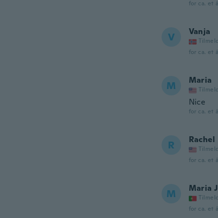
for ca. et 
Vanja
V
Tilmel
for ca. et 
Maria
M
Tilmel
Nice
for ca. et 
Rachel
R
Tilmel
for ca. et 
Maria 
M
Tilmel
for ca. et 