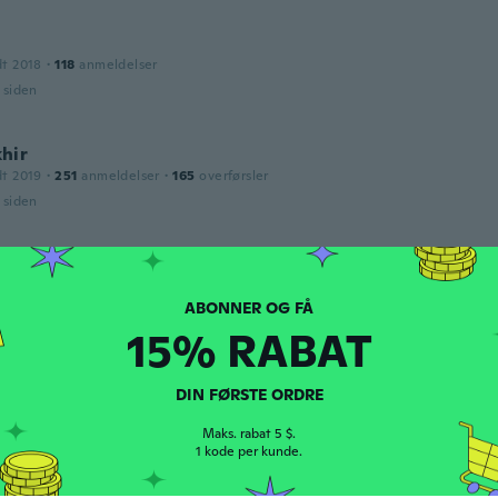
dt 2018
·
118
anmeldelser
r siden
hir
dt 2019
·
251
anmeldelser
·
165
overførsler
r siden
ca
dt 2016
·
20
anmeldelser
e
15% RABAT
r siden
DIN FØRSTE ORDRE
ine
dt 2018
·
52
anmeldelser
Maks. rabat 5 $.
r siden
1 kode per kunde.