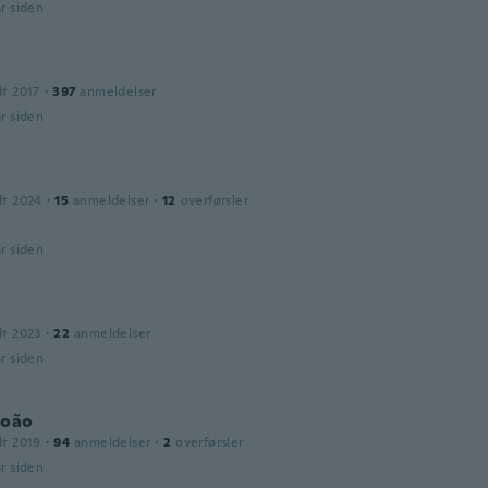
år siden
dt 2017
·
397
anmeldelser
år siden
dt 2024
·
15
anmeldelser
·
12
overførsler
år siden
dt 2023
·
22
anmeldelser
år siden
João
dt 2019
·
94
anmeldelser
·
2
overførsler
år siden