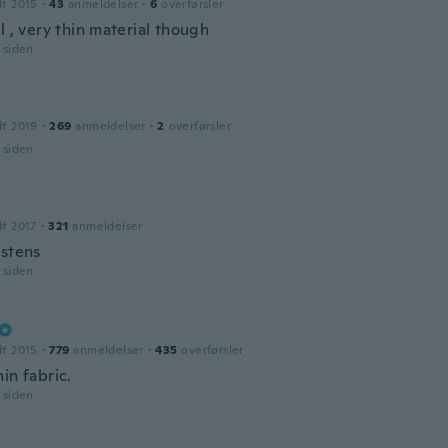
dt 2015
·
43
anmeldelser
·
6
overførsler
l , very thin material though
r siden
dt 2019
·
269
anmeldelser
·
2
overførsler
r siden
dt 2017
·
321
anmeldelser
estens
r siden
dt 2015
·
779
anmeldelser
·
435
overførsler
in fabric.
r siden