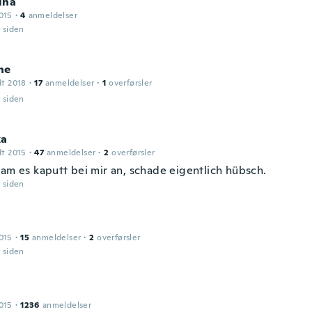
ina
015
·
4
anmeldelser
r siden
ne
dt 2018
·
17
anmeldelser
·
1
overførsler
r siden
ka
dt 2015
·
47
anmeldelser
·
2
overførsler
kam es kaputt bei mir an, schade eigentlich hübsch.
r siden
015
·
15
anmeldelser
·
2
overførsler
r siden
015
·
1236
anmeldelser