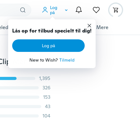
Log
på
ledyrstilbehør
Gadgets
Værktøj
Mere
Lås op for tilbud specielt til dig!
Log på
1Pc Fuld Krystal Glitter Rhinestone Cute Starfish Ear Clip Manchet Wrap Ørering
New to Wish?
Tilmeld
1,395
326
153
43
104