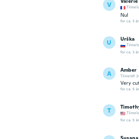
Valérie
V
Tilmel
Nul
for ca. 3 å
Urška
U
Tilmel
for ca. 3 å
Amber
A
Tilmeldt 2
Very cu
for ca. 5 å
Timoth
T
Tilmel
for ca. 5 å
Susana