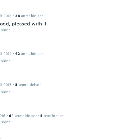
dt 2018
·
28
anmeldelser
ood, pleased with it.
r siden
dt 2014
·
42
anmeldelser
r siden
dt 2015
·
3
anmeldelser
r siden
016
·
64
anmeldelser
·
5
overførsler
r siden