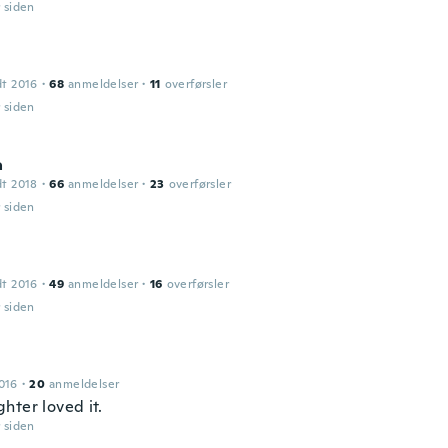
r siden
dt 2016
·
68
anmeldelser
·
11
overførsler
r siden
a
dt 2018
·
66
anmeldelser
·
23
overførsler
r siden
dt 2016
·
49
anmeldelser
·
16
overførsler
r siden
016
·
20
anmeldelser
hter loved it.
r siden