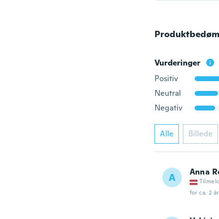
Produktbedøm
Vurderinger
Positiv
Neutral
Negativ
Alle
Billede
Anna R
A
Tilmel
for ca. 2 å