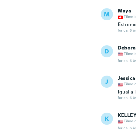
Maya
M
Tilmel
Extreme
for ca. 6 å
Debora
D
Tilmel
for ca. 6 å
Jessica
J
Tilmel
Igual a 
for ca. 6 å
KELLE
K
Tilmel
for ca. 6 å