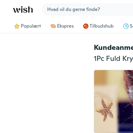
Jump to section
Populært
Ekspres
Tilbudshub
S
Kundeanme