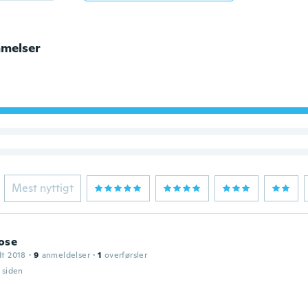
melser
Mest nyttigt
ose
dt 2018
·
9
anmeldelser
·
1
overførsler
r siden