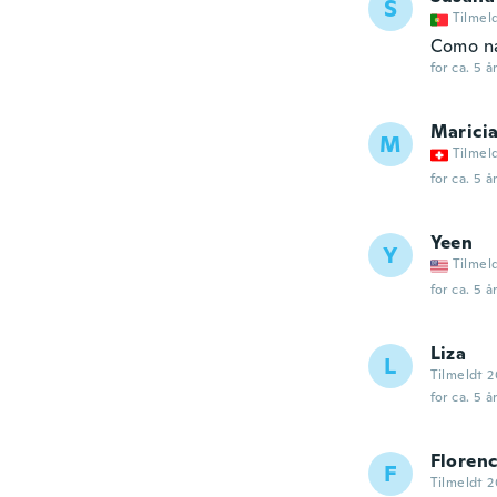
S
Tilmel
Como n
for ca. 5 å
Marici
M
Tilmel
for ca. 5 å
Yeen
Y
Tilmel
for ca. 5 å
Liza
L
Tilmeldt 2
for ca. 5 å
Floren
F
Tilmeldt 2