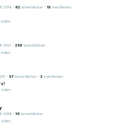
dt 2016
·
82
anmeldelser
·
13
overførsler
r siden
dt 2017
·
250
anmeldelser
r siden
015
·
37
anmeldelser
·
2
overførsler
te!
r siden
y
dt 2016
·
10
anmeldelser
r siden