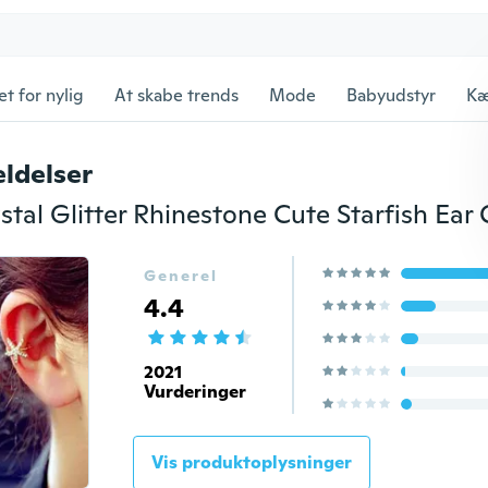
et for nylig
At skabe trends
Mode
Babyudstyr
Kæ
ldelser
Generel
4.4
2021
Vurderinger
Vis produktoplysninger