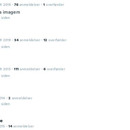
dt 2019
·
76
anmeldelser
·
1
overførsler
a imagem
r siden
a
dt 2019
·
34
anmeldelser
·
12
overførsler
r siden
dt 2013
·
111
anmeldelser
·
6
overførsler
r siden
014
·
2
anmeldelser
r siden
ce
015
·
14
anmeldelser