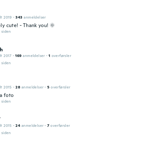
dt 2019
·
343
anmeldelser
ly cute! - Thank you! 🌞
r siden
h
dt 2017
·
169
anmeldelser
·
1
overførsler
r siden
dt 2015
·
28
anmeldelser
·
5
overførsler
la foto
r siden
Y
dt 2015
·
24
anmeldelser
·
7
overførsler
r siden