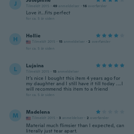
Josephine
J
Tilmeldt 2015
·
49
anmeldelser
·
16
overførsler
Love it...fits perfect
for ca. 5 år siden
Hollie
H
Tilmeldt 2015
·
15
anmeldelser
·
2
overførsler
for ca. 5 år siden
Lujaina
L
Tilmeldt 2015
·
15
anmeldelser
It’s nice I bought this item 4 years ago for
my daughter and I still have it till today ....I
will recommend this item to a friend
for ca. 5 år siden
Madelena
M
Tilmeldt 2015
·
3
anmeldelser
·
2
overførsler
Material much flimsier than I expected, can
literally just tear apart.