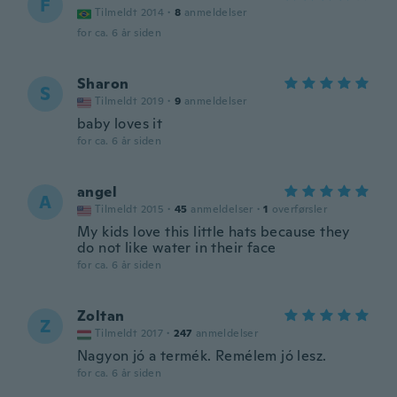
F
Tilmeldt 2014
·
8
anmeldelser
for ca. 6 år siden
Sharon
S
Tilmeldt 2019
·
9
anmeldelser
baby loves it
for ca. 6 år siden
angel
A
Tilmeldt 2015
·
45
anmeldelser
·
1
overførsler
My kids love this little hats because they
do not like water in their face
for ca. 6 år siden
Zoltan
Z
Tilmeldt 2017
·
247
anmeldelser
Nagyon jó a termék. Remélem jó lesz.
for ca. 6 år siden