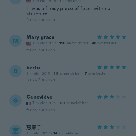
Tilmeldt 2015
·
1
anmeldelser
It was a flimsy piece of foam with no
structure
for ca. 7 år siden
Mary grace
M
Tilmeldt 2017
·
190
anmeldelser
·
48
overførsler
for ca. 7 år siden
berto
B
Tilmeldt 2015
·
111
anmeldelser
·
7
overførsler
for ca. 7 år siden
Geneviève
G
Tilmeldt 2019
·
101
anmeldelser
for ca. 7 år siden
恵麻子
恵
Tilmeldt 2017
·
14
anmeldelser