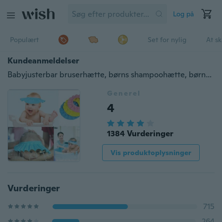
Log på
Populært
Set for nylig
At s
Kundeanmeldelser
Babyjusterbar bruserhætte, børns shampoohætte, børns sundhed Badevask Hårtæt hat
Generel
4
1384 Vurderinger
Vis produktoplysninger
Vurderinger
715
264