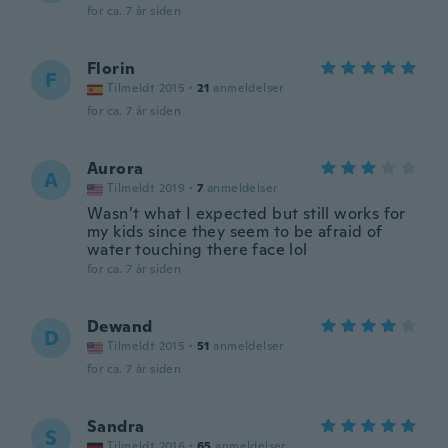
for ca. 7 år siden
Florin
F
Tilmeldt 2015
·
21
anmeldelser
for ca. 7 år siden
Aurora
A
Tilmeldt 2019
·
7
anmeldelser
Wasn’t what I expected but still works for
my kids since they seem to be afraid of
water touching there face lol
for ca. 7 år siden
Dewand
D
Tilmeldt 2015
·
51
anmeldelser
for ca. 7 år siden
Sandra
S
Tilmeldt 2016
·
65
anmeldelser