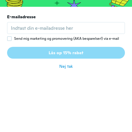
katrina
K
Tilmeldt 2018
·
10
anmeldelser
·
3
overførsler
Just as the picture. It fits on my 10 month
E-mailadresse
old. It even fits on me. The material is a
foam.
for ca. 7 år siden
Send mig marketing og promovering (AKA besparelser!) via e-mail
Boris
B
Lås op 15% rabat
Tilmeldt 2014
·
47
anmeldelser
·
4
overførsler
for ca. 7 år siden
Nej tak
Raven
R
Tilmeldt 2012
·
20
anmeldelser
I never received my package. Emailed
customer service, i was told it may be a
few days late, in the end i never got it.
When i emailed them again i was told that
on their end i had gotten it. When i told
them that i had in fact NOT received my
package i kind of got an oh well answer.
for ca. 7 år siden