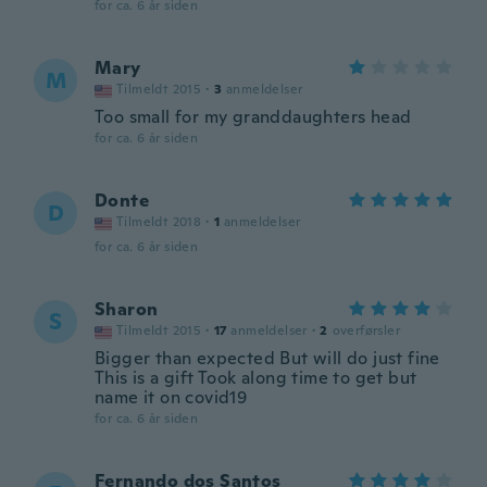
for ca. 6 år siden
Mary
M
Tilmeldt 2015
·
3
anmeldelser
Too small for my granddaughters head
for ca. 6 år siden
Donte
D
Tilmeldt 2018
·
1
anmeldelser
for ca. 6 år siden
Sharon
S
Tilmeldt 2015
·
17
anmeldelser
·
2
overførsler
Bigger than expected But will do just fine
This is a gift Took along time to get but
name it on covid19
for ca. 6 år siden
Fernando dos Santos