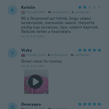
Katalin
K
Tilmeldt 2016
·
14
anmeldelser
·
2
overførsler
Mi a férjemmel.azt hittük, hogy valami
keményebb, merevebb valami. Helyette
pedig egy szivacsos, laza, valamit kaptunk.
Nekünk nehéz a használata.
for ca. 6 år siden
Vicky
V
Tilmeldt 2019
·
8
anmeldelser
·
12
overførsler
Great value for money
for ca. 6 år siden
Deanyqua
D