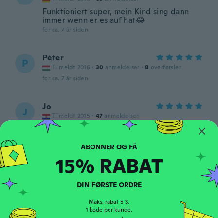
Funktioniert super, mein Kind sing dann
immer wenn er es auf hat😂
for ca. 7 år siden
Péter
P
Tilmeldt 2016
·
30
anmeldelser
·
8
overførsler
for ca. 7 år siden
Jo
J
Tilmeldt 2015
·
47
anmeldelser
Preveliko za bebu od 3 mjeseca
for ca. 7 år siden
15% RABAT
Casey
C
Tilmeldt 2016
·
67
anmeldelser
·
24
overførsler
DIN FØRSTE ORDRE
Arrived early
for ca. 7 år siden
Maks. rabat 5 $.
1 kode per kunde.