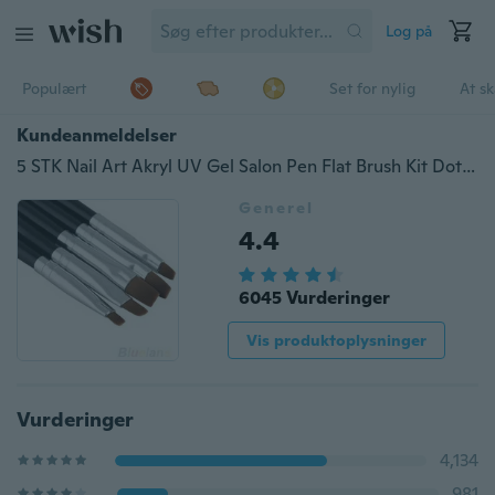
Log på
Populært
Set for nylig
At s
Kundeanmeldelser
5 STK Nail Art Akryl UV Gel Salon Pen Flat Brush Kit Dotting Tool
Generel
4.4
6045 Vurderinger
Vis produktoplysninger
Vurderinger
4,134
981