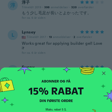
淳子
淳
Tilmeldt 2019
·
398
anmeldelser
·
320
overførsler
もう少し毛足が長いとよかったです。
for ca. 6 år siden
Lynsey
L
Tilmeldt 2017
·
13
anmeldelser
·
2
overførsler
Works great for applying builder gel! Love
it
for ca. 6 år siden
Sunny
S
Tilmeldt 2016
·
21
anmeldelser
Alles super
for ca. 6 år siden
15% RABAT
Charleana
C
DIN FØRSTE ORDRE
Tilmeldt 2015
·
18
anmeldelser
·
4
overførsler
Good quality! Can't wait to use them
Maks. rabat 5 $.