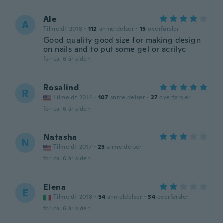
Ale
A
Tilmeldt 2018
·
112
anmeldelser
·
15
overførsler
Good quality good size for making design
on nails and to put some gel or acrilyc
for ca. 6 år siden
Rosalind
R
Tilmeldt 2014
·
107
anmeldelser
·
27
overførsler
for ca. 6 år siden
Natasha
N
Tilmeldt 2017
·
25
anmeldelser
for ca. 6 år siden
Elena
E
Tilmeldt 2018
·
54
anmeldelser
·
34
overførsler
for ca. 6 år siden