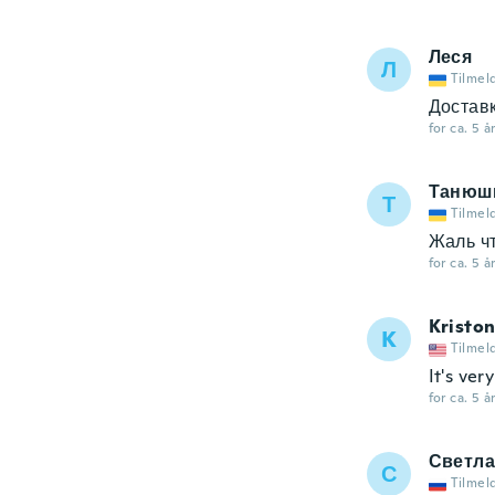
Леся
Л
Tilmel
Доставк
for ca. 5 å
Танюш
Т
Tilmel
Жаль чт
for ca. 5 å
Kristo
K
Tilmel
It's very
for ca. 5 å
Светла
С
Tilmel