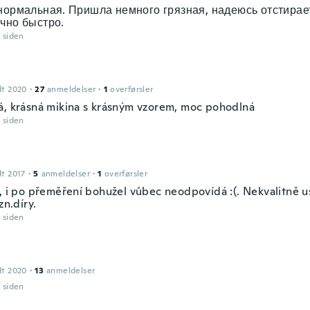
нормальная. Пришла немного грязная, надеюсь отстирае
чно быстро.
r siden
dt 2020
·
27
anmeldelser
·
1
overførsler
á, krásná mikina s krásným vzorem, moc pohodlná
r siden
dt 2017
·
5
anmeldelser
·
1
overførsler
t, i po přeměření bohužel vůbec neodpovídá :(. Nekvalitně u
zn.díry.
r siden
dt 2020
·
13
anmeldelser
r siden