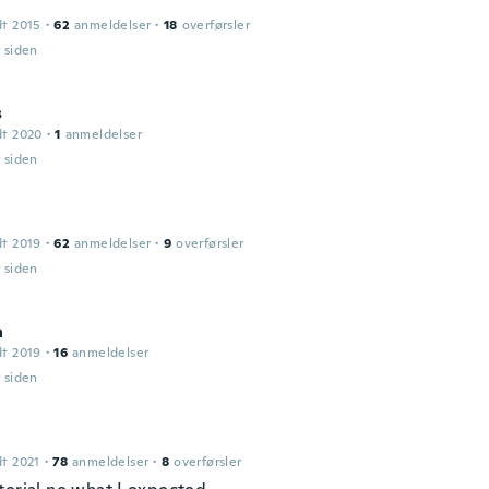
dt 2015
·
62
anmeldelser
·
18
overførsler
r siden
s
dt 2020
·
1
anmeldelser
r siden
dt 2019
·
62
anmeldelser
·
9
overførsler
r siden
a
dt 2019
·
16
anmeldelser
r siden
dt 2021
·
78
anmeldelser
·
8
overførsler