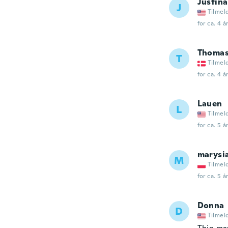
Justina
J
Tilmel
for ca. 4 å
Thoma
T
Tilmel
for ca. 4 å
Lauen
L
Tilmel
for ca. 5 å
marysi
M
Tilmel
for ca. 5 å
Donna
D
Tilmel