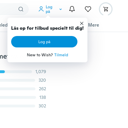
Log
på
ledyrstilbehør
Gadgets
Værktøj
Mere
Lås op for tilbud specielt til dig!
Log på
met sweater
New to Wish?
Tilmeld
1,079
320
262
138
302