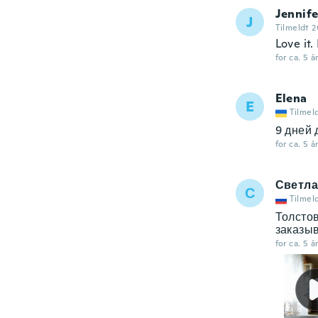
Jennife
J
Tilmeldt 2
Love it. 
for ca. 5 å
Elena
E
Tilmel
9 дней 
for ca. 5 å
Светла
С
Tilmel
Толстов
заказыв
for ca. 5 å