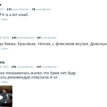
r
012
·
231
anmeldelser
·
19
overførsler
Fit is a bit small.
r siden
dt 2019
·
261
anmeldelser
·
49
overførsler
до Киева. Красивая, тёплая, с флисиком внутри. Довольн
r siden
на
dt 2021
·
174
anmeldelser
·
137
overførsler
ка понравилась.жалко что брюк нет.буду
ать.рекомендую.покупала 4 хл
r siden