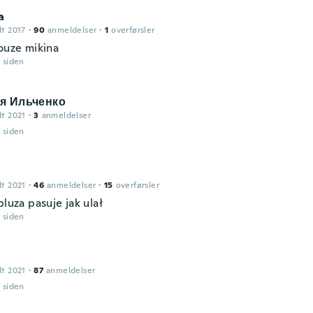
a
dt 2017
·
90
anmeldelser
·
1
overførsler
pouze mikina
r siden
я Ильченко
dt 2021
·
3
anmeldelser
r siden
dt 2021
·
46
anmeldelser
·
15
overførsler
bluza pasuje jak ulał
r siden
dt 2021
·
87
anmeldelser
r siden