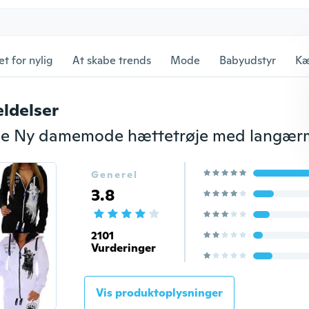
et for nylig
At skabe trends
Mode
Babyudstyr
Kæ
ldelser
lse Ny damemode hættetrøje med langær
Generel
3.8
2101
Vurderinger
Vis produktoplysninger