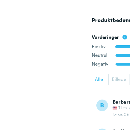
Produktbedøm
Vurderinger
Positiv
Neutral
Negativ
Alle
Billede
Barbar
B
Tilmel
for ca. 2 å