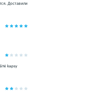
тся. Доставили
šité kapsy