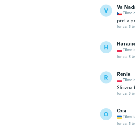
Va Nad
V
Tilmel
přišla 
for ca. 5 å
Натали
Н
Tilmel
for ca. 5 å
Renia
R
Tilmel
Śliczna 
for ca. 5 å
Оля
О
Tilmel
for ca. 5 å