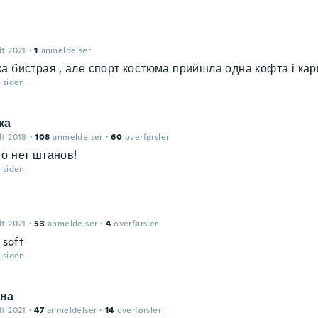
dt 2021
·
1
anmeldelser
а бистрая , але спорт костюма прийшла одна кофта і ка
r siden
ка
dt 2018
·
108
anmeldelser
·
60
overførsler
о нет штанов!
r siden
n
dt 2021
·
53
anmeldelser
·
4
overførsler
 soft
r siden
на
dt 2021
·
47
anmeldelser
·
14
overførsler