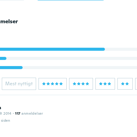
melser
Mest nyttigt
a
dt 2014
·
117
anmeldelser
r siden