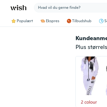
Jump to section
Populært
Ekspres
Tilbudshub
S
Kundeanme
Plus større