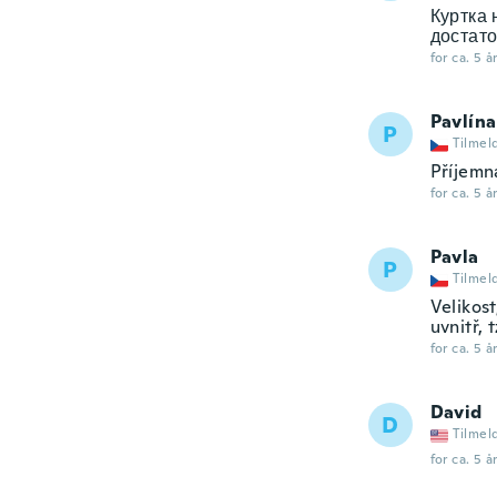
Куртка 
достато
for ca. 5 å
Pavlína
P
Tilmel
Příjemn
for ca. 5 å
Pavla
P
Tilmel
Velikos
uvnitř, t
for ca. 5 å
David
D
Tilmel
for ca. 5 å