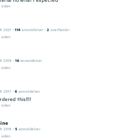
terial no what I expected
r siden
dt 2021
·
114
anmeldelser
·
2
overførsler
r siden
dt 2019
·
16
anmeldelser
r siden
dt 2017
·
8
anmeldelser
dered this!!!!
r siden
line
dt 2018
·
5
anmeldelser
r siden