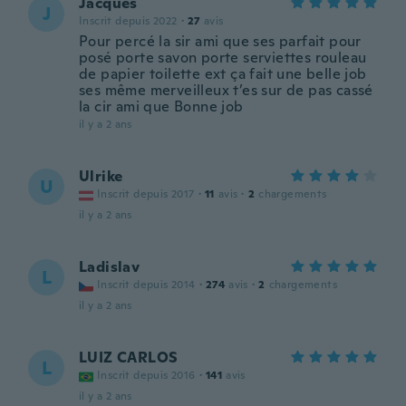
Jacques
J
Inscrit depuis 2022
·
27
avis
Pour percé la sir ami que ses parfait pour
posé porte savon porte serviettes rouleau
de papier toilette ext ça fait une belle job
ses même merveilleux t’es sur de pas cassé
la cir ami que Bonne job
il y a 2 ans
Ulrike
U
Inscrit depuis 2017
·
11
avis
·
2
chargements
il y a 2 ans
Ladislav
L
Inscrit depuis 2014
·
274
avis
·
2
chargements
il y a 2 ans
LUIZ CARLOS
L
Inscrit depuis 2016
·
141
avis
il y a 2 ans