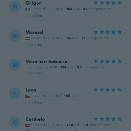
Grigor
G
Inscrit depuis 2018
·
162
avis
·
39
chargements
il y a 2 ans
Manuel
M
Inscrit depuis 2016
·
94
avis
·
73
chargements
il y a 2 ans
Mauricio Sobarzo
M
Inscrit depuis 2018
·
124
avis
·
58
chargements
il y a 2 ans
Leos
L
Inscrit depuis 2017
·
93
avis
il y a 2 ans
Carmelo
C
Inscrit depuis 2016
·
240
avis
·
10
chargements