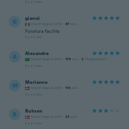
il y a 2 ans
gianni
G
Inscrit depuis 2018
·
87
avis
Foratura facilita
il y a 2 ans
Alexandre
A
Inscrit depuis 2015
·
178
avis
·
2
chargements
il y a 2 ans
Marianne
M
Inscrit depuis 2018
·
113
avis
il y a 2 ans
Ruhsen
R
Inscrit depuis 2015
·
23
avis
il y a 2 ans