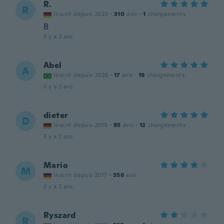
R.
R
Inscrit depuis 2020
·
310
avis
·
1
chargements
B
il y a 2 ans
Abel
A
Inscrit depuis 2020
·
17
avis
·
19
chargements
il y a 2 ans
dieter
D
Inscrit depuis 2019
·
85
avis
·
12
chargements
il y a 2 ans
Mario
M
Inscrit depuis 2017
·
356
avis
il y a 2 ans
Ryszard
R