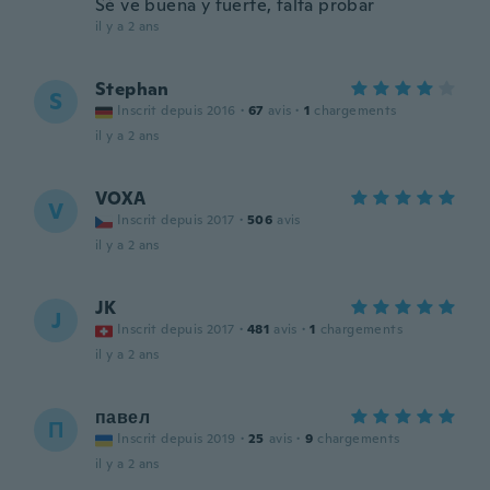
Sé ve buena y fuerte, falta probar
il y a 2 ans
Stephan
S
Inscrit depuis 2016
·
67
avis
·
1
chargements
il y a 2 ans
VOXA
V
Inscrit depuis 2017
·
506
avis
il y a 2 ans
JK
J
Inscrit depuis 2017
·
481
avis
·
1
chargements
il y a 2 ans
павел
П
Inscrit depuis 2019
·
25
avis
·
9
chargements
il y a 2 ans