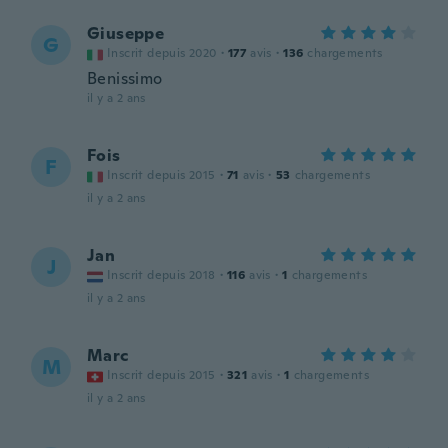
Giuseppe
G
Inscrit depuis 2020
·
177
avis
·
136
chargements
Benissimo
il y a 2 ans
Fois
F
Inscrit depuis 2015
·
71
avis
·
53
chargements
il y a 2 ans
Jan
J
Inscrit depuis 2018
·
116
avis
·
1
chargements
il y a 2 ans
Marc
M
Inscrit depuis 2015
·
321
avis
·
1
chargements
il y a 2 ans