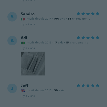
il y a 2 ans
Sandro
S
Inscrit depuis 2017
·
164
avis
·
35
chargements
il y a 2 ans
Adi
A
Inscrit depuis 2019
·
17
avis
·
15
chargements
il y a 2 ans
Jeff
J
Inscrit depuis 2018
·
30
avis
il y a 2 ans