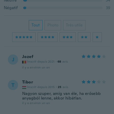
Neutre
54
Négatif
39
Tout
Photo
Très utile
Jozef
J
Inscrit depuis 2021
·
68
avis
il y a environ un an
Tibor
T
Inscrit depuis 2015
·
25
avis
Nagyon szuper, amíg van éle, ha erősebb
anyagból lenne, akkor hibátlan.
il y a environ un an