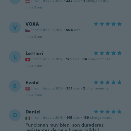
Inscrit depuis 2017
·
222
avis
·
1
chargements
il y a 2 ans
VOXA
V
Inscrit depuis 2017
·
506
avis
il y a 2 ans
Lettieri
L
Inscrit depuis 2017
·
173
avis
·
64
chargements
il y a 2 ans
Evald
E
Inscrit depuis 2015
·
251
avis
·
2
chargements
il y a 2 ans
Daniel
D
Inscrit depuis 2018
·
145
avis
·
139
chargements
Funcionan muy bien, son duraderas
resistentes de muy buena calidad.