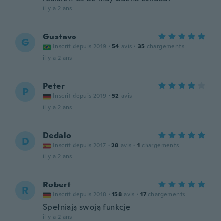
il y a 2 ans
Gustavo
G
Inscrit depuis 2019
·
54
avis
·
35
chargements
il y a 2 ans
Peter
P
Inscrit depuis 2019
·
52
avis
il y a 2 ans
Dedalo
D
Inscrit depuis 2017
·
28
avis
·
1
chargements
il y a 2 ans
Robert
R
Inscrit depuis 2018
·
158
avis
·
17
chargements
Spełniają swoją funkcję
il y a 2 ans