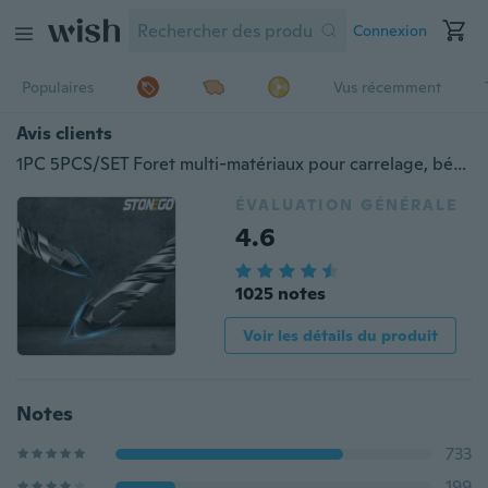
Connexion
Populaires
Vus récemment
Avis clients
1PC 5PCS/SET Foret multi-matériaux pour carrelage, béton, brique, verre, plastique et bois Pointe en carbure de tungstène Idéal pour miroir mural et carreaux de céramique sur béton et mur de briques 6mm 8mm 10mm 12mm
ÉVALUATION GÉNÉRALE
4.6
1025 notes
Voir les détails du produit
Notes
733
199