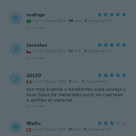
rodrigo
R
Inscrit depuis 2018
·
96
avis
·
2
chargements
il y a 2 ans
Jaroslav
J
Inscrit depuis 2016
·
57
avis
·
3
chargements
il y a 2 ans
JULIO
J
Inscrit depuis 2020
·
7
avis
·
1
chargements
son muy buenas y excelentes para azulejo y
esos tipos de materiales porq no cuartean
o astillan el material
il y a 2 ans
Wafic
W
Inscrit depuis 2018
·
51
avis
·
5
chargements