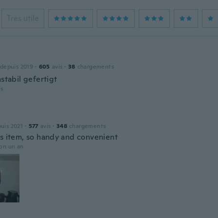
Très utile
 depuis 2019
·
605
avis
·
38
chargements
nstabil gefertigt
is
a
puis 2021
·
577
avis
·
348
chargements
is item, so handy and convenient
ron un an