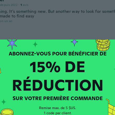
 depuis 2022
·
1
avis
ing. It's something new. But another way to look for someth
 made to find easy
ron un an
puis 2020
·
448
avis
·
399
chargements
りしていて良いと思いますが、重量は何処まで耐えれるか？心
ron un an
15% DE
ot
 depuis 2023
·
10
avis
·
4
chargements
RÉDUCTION
s ❤️
ron un an
SUR VOTRE PREMIÈRE COMMANDE
 depuis 2018
·
159
avis
Remise max. de 5 $US.
ice
1 code par client.
ron un an