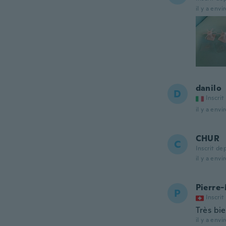
il y a envi
danilo
D
Inscrit
il y a envi
CHUR
C
Inscrit de
il y a envi
Pierre
P
Inscrit
Très bi
il y a envi