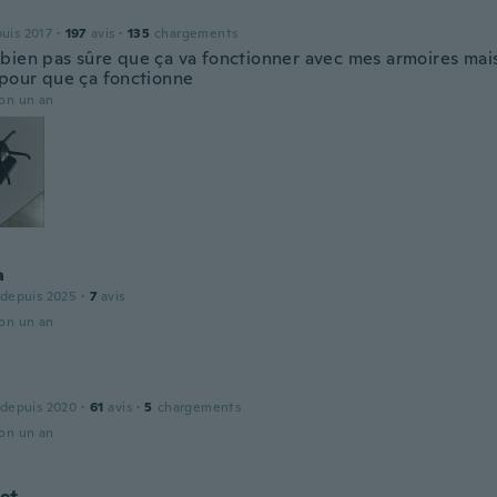
puis 2017
·
197
avis
·
135
chargements
bien pas sûre que ça va fonctionner avec mes armoires mais 
 pour que ça fonctionne
ron un an
a
 depuis 2025
·
7
avis
ron un an
 depuis 2020
·
61
avis
·
5
chargements
ron un an
et