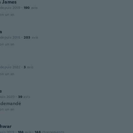
m James
 depuis 2019
·
190
avis
ron un an
a
 depuis 2018
·
203
avis
ron un an
 depuis 2022
·
3
avis
ron un an
e
puis 2020
·
39
avis
 demandé
ron un an
hwar
puis 2019
·
184
avis
·
148
chargements