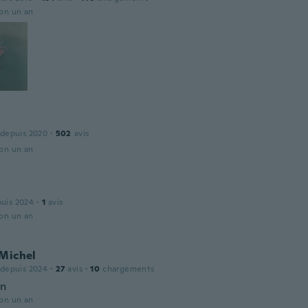
ron un an
 depuis 2020
·
502
avis
ron un an
puis 2024
·
1
avis
ron un an
-Michel
 depuis 2024
·
27
avis
·
10
chargements
en
ron un an