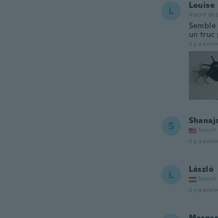
Louise
L
Inscrit de
Semble 
un truc
il y a envi
Shanaj
S
Inscrit
il y a envi
László
L
Inscrit
il y a envi
Margar