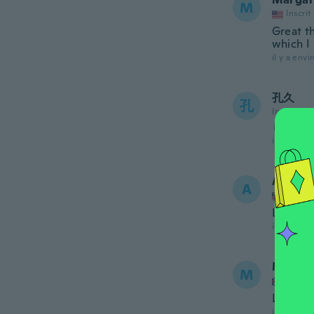
M
Inscrit
Great th
which I
il y a envi
孔久
孔
Inscrit de
しっか
il y a envi
Alma D
A
Inscrit
Love thi
il y a envi
Munir
M
Inscrit
Looks n
il y a envi