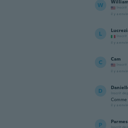
Willia
W
Inscrit
il y a envi
Lucrezi
L
Inscrit
il y a envi
Cam
C
Inscrit
il y a envi
Daniell
D
Inscrit de
Comme
il y a envi
Parmes
P
Inscrit de