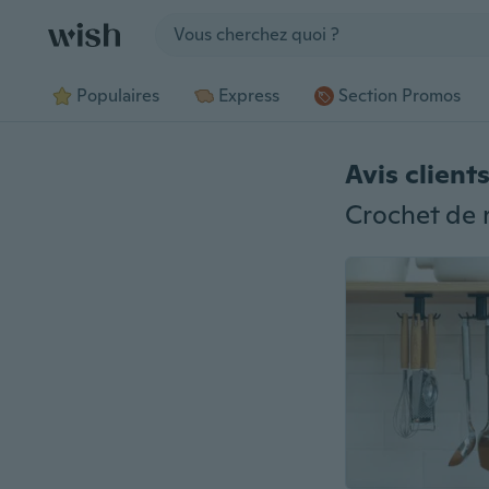
Jump to section
Populaires
Express
Section Promos
Avis client