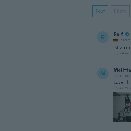
Tout
Photo
Ralf
R
Inscrit
ist zu u
il y a 6 mo
Melitt
M
Inscrit de
Love th
il y a envi