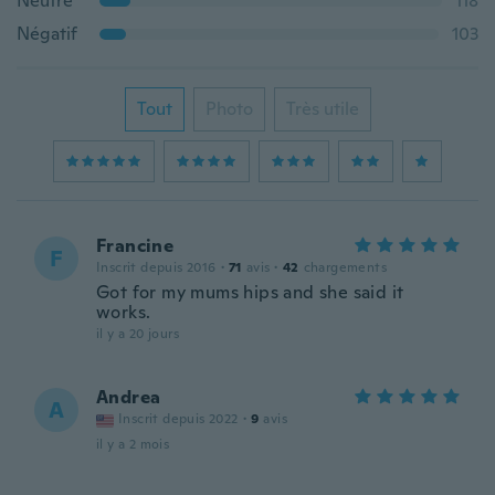
Neutre
118
Négatif
103
Tout
Photo
Très utile
Francine
F
Inscrit depuis 2016
·
71
avis
·
42
chargements
Got for my mums hips and she said it
works.
il y a 20 jours
Andrea
A
Inscrit depuis 2022
·
9
avis
il y a 2 mois