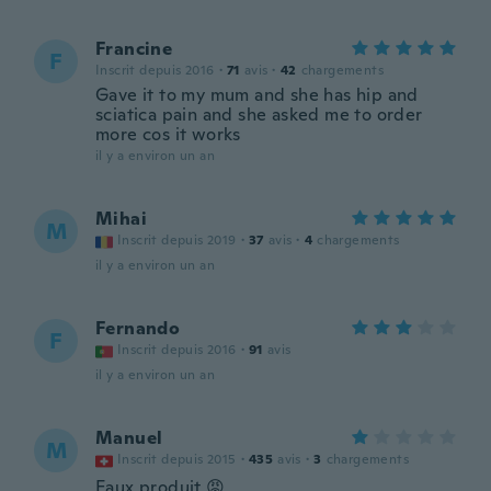
Francine
F
Inscrit depuis 2016
·
71
avis
·
42
chargements
Gave it to my mum and she has hip and
sciatica pain and she asked me to order
more cos it works
il y a environ un an
Mihai
M
Inscrit depuis 2019
·
37
avis
·
4
chargements
il y a environ un an
Fernando
F
Inscrit depuis 2016
·
91
avis
il y a environ un an
Manuel
M
Inscrit depuis 2015
·
435
avis
·
3
chargements
Faux produit 😡