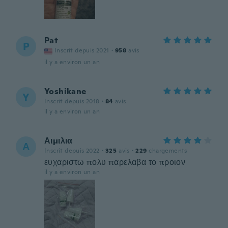
Pat
P
Inscrit depuis 2021
·
958
avis
il y a environ un an
Yoshikane
Y
Inscrit depuis 2018
·
84
avis
il y a environ un an
Αιμιλια
Α
Inscrit depuis 2022
·
325
avis
·
229
chargements
ευχαριστω πολυ παρελαβα το προιον
il y a environ un an