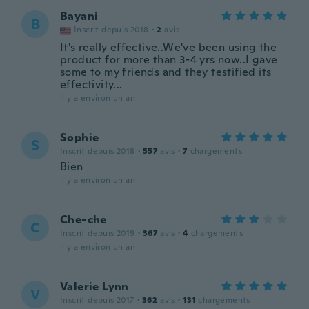
Bayani
B
Inscrit depuis 2018
·
2
avis
It's really effective..We've been using the
product for more than 3-4 yrs now..I gave
some to my friends and they testified its
effectivity...
il y a environ un an
Sophie
S
Inscrit depuis 2018
·
557
avis
·
7
chargements
Bien
il y a environ un an
Che-che
C
Inscrit depuis 2019
·
367
avis
·
4
chargements
il y a environ un an
Valerie Lynn
V
Inscrit depuis 2017
·
362
avis
·
131
chargements