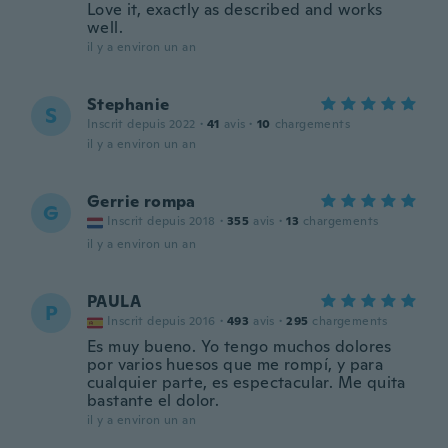
Love it, exactly as described and works
well.
il y a environ un an
Stephanie
S
Inscrit depuis 2022
·
41
avis
·
10
chargements
il y a environ un an
Gerrie rompa
G
Inscrit depuis 2018
·
355
avis
·
13
chargements
il y a environ un an
PAULA
P
Inscrit depuis 2016
·
493
avis
·
295
chargements
Es muy bueno. Yo tengo muchos dolores
por varios huesos que me rompí, y para
cualquier parte, es espectacular. Me quita
bastante el dolor.
il y a environ un an