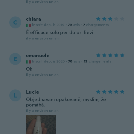
il y a environ un an
chiara
C
Inscrit depuis 2019
·
79
avis
·
7
chargements
È efficace solo per dolori lievi
il y a environ un an
emanuele
E
Inscrit depuis 2020
·
70
avis
·
13
chargements
Ok
il y a environ un an
Lucie
L
Objednavam opakovaně, myslim, že
pomáhá.
il y a environ un an