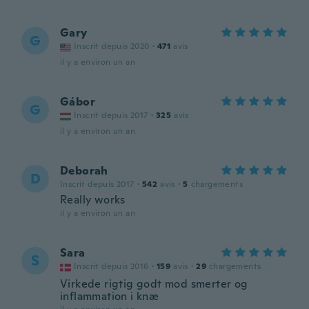
Gary
G
Inscrit depuis 2020
·
471
avis
il y a environ un an
Gábor
G
Inscrit depuis 2017
·
325
avis
il y a environ un an
Deborah
D
Inscrit depuis 2017
·
542
avis
·
5
chargements
Really works
il y a environ un an
Sara
S
Inscrit depuis 2016
·
159
avis
·
29
chargements
Virkede rigtig godt mod smerter og
inflammation i knæ