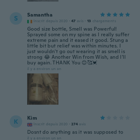
Samantha
S
Inscrit depuis 2020
·
47
avis
·
13
chargements
Good size bottle, Smell was Powerful!
Sprayed some on my spine as I really suffer
extreme pain and it eased it good. Stung a
little bit but relief was within minutes. I
just wouldn't go out wearing it as smell is
strong 😂 Another Win from Wish, and I'll
buy again. THANK You 😊🥰💓
il y a environ un an
Kim
K
Inscrit depuis 2020
·
274
avis
Dosnt do anything as it was supposed to
il y a environ un an