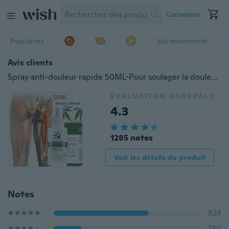
Connexion
Populaires
Vus récemment
Avis clients
Spray anti-douleur rapide 50ML-Pour soulager la douleur, les rhumatismes, les douleurs articulaires, les douleurs musculaires, les ecchymoses et l'enflure 10/20/30/50ML
ÉVALUATION GÉNÉRALE
4.3
1285 notes
Voir les détails du produit
Notes
824
240