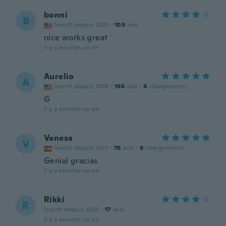
bonni
B
Inscrit depuis 2022
·
109
avis
nice works great
il y a environ un an
Aurelio
A
Inscrit depuis 2016
·
166
avis
·
6
chargements
G
il y a environ un an
Vanesa
V
Inscrit depuis 2017
·
78
avis
·
8
chargements
Genial gracias
il y a environ un an
Rikki
R
Inscrit depuis 2025
·
17
avis
il y a environ un an