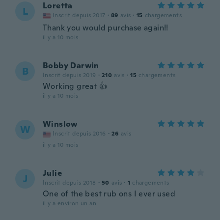
Loretta
L
Inscrit depuis 2017
·
89
avis
·
15
chargements
Thank you would purchase again!!
il y a 10 mois
Bobby Darwin
B
Inscrit depuis 2019
·
210
avis
·
15
chargements
Working great 👍
il y a 10 mois
Winslow
W
Inscrit depuis 2016
·
26
avis
il y a 10 mois
Julie
J
Inscrit depuis 2018
·
50
avis
·
1
chargements
One of the best rub ons I ever used
il y a environ un an