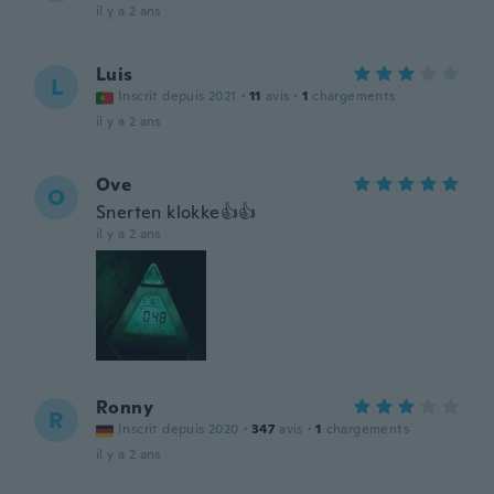
il y a 2 ans
Luis
L
Inscrit depuis 2021
·
11
avis
·
1
chargements
il y a 2 ans
Ove
O
Snerten klokke👍👍
il y a 2 ans
Ronny
R
Inscrit depuis 2020
·
347
avis
·
1
chargements
il y a 2 ans