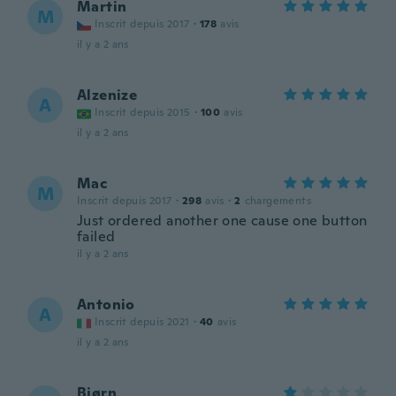
Martin
M
Inscrit depuis 2017
·
178
avis
il y a 2 ans
Alzenize
A
Inscrit depuis 2015
·
100
avis
il y a 2 ans
Mac
M
Inscrit depuis 2017
·
298
avis
·
2
chargements
Just ordered another one cause one button
failed
il y a 2 ans
Antonio
A
Inscrit depuis 2021
·
40
avis
il y a 2 ans
Bjørn