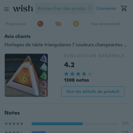
Connexion
Populaires
Vus récemment
Avis clients
Horloges de table triangulaires 7 couleurs changeantes LED température semaine affichage numérique réveil table décor horloges chambre chevet horloge
ÉVALUATION GÉNÉRALE
4.2
1308 notes
Voir les détails du produit
Notes
771
226