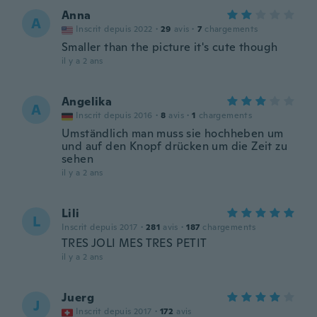
Anna
A
Inscrit depuis 2022
·
29
avis
·
7
chargements
Smaller than the picture it's cute though
il y a 2 ans
Angelika
A
Inscrit depuis 2016
·
8
avis
·
1
chargements
Umständlich man muss sie hochheben um
und auf den Knopf drücken um die Zeit zu
sehen
il y a 2 ans
Lili
L
Inscrit depuis 2017
·
281
avis
·
187
chargements
TRES JOLI MES TRES PETIT
il y a 2 ans
Juerg
J
Inscrit depuis 2017
·
172
avis