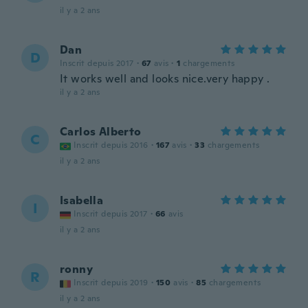
il y a 2 ans
Dan
D
Inscrit depuis 2017
·
67
avis
·
1
chargements
It works well and looks nice.very happy .
il y a 2 ans
Carlos Alberto
C
Inscrit depuis 2016
·
167
avis
·
33
chargements
il y a 2 ans
Isabella
I
Inscrit depuis 2017
·
66
avis
il y a 2 ans
ronny
R
Inscrit depuis 2019
·
150
avis
·
85
chargements
il y a 2 ans