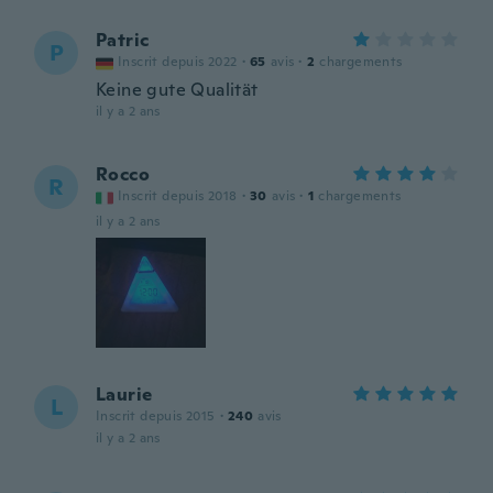
Patric
P
Inscrit depuis 2022
·
65
avis
·
2
chargements
Keine gute Qualität
il y a 2 ans
Rocco
R
Inscrit depuis 2018
·
30
avis
·
1
chargements
il y a 2 ans
Laurie
L
Inscrit depuis 2015
·
240
avis
il y a 2 ans