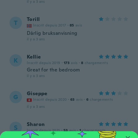
il y a 3 ans
Torill
T
Inscrit depuis 2017
·
85
avis
Dårlig bruksanvisning
il y a 3 ans
Kellie
K
Inscrit depuis 2019
·
173
avis
·
8
chargements
Great for the bedroom
il y a 3 ans
Giseppe
G
Inscrit depuis 2020
·
63
avis
·
6
chargements
il y a 3 ans
Sharon
S
Inscrit depuis 2021
·
53
avis
·
1
chargements
Very handy little clock