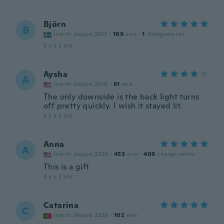
Björn
B
Inscrit depuis 2017
·
109
avis
·
1
chargements
il y a 2 ans
Aysha
A
Inscrit depuis 2016
·
61
avis
The only downside is the back light turns
off pretty quickly. I wish it stayed lit.
il y a 2 ans
Anna
A
Inscrit depuis 2020
·
453
avis
·
409
chargements
This is a gift
il y a 2 ans
Catarina
C
Inscrit depuis 2020
·
102
avis