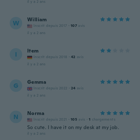
il y a 2 ans
William
W
Inscrit depuis 2017
·
107
avis
il y a 2 ans
Item
I
Inscrit depuis 2018
·
42
avis
il y a 2 ans
Gemma
G
Inscrit depuis 2022
·
24
avis
il y a 2 ans
Norma
N
Inscrit depuis 2021
·
105
avis
·
1
chargements
So cute. I have it on my desk at my job.
il y a 2 ans