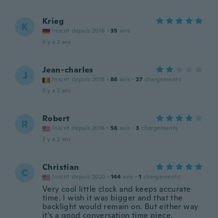
Krieg
K
Inscrit depuis 2018
·
35
avis
il y a 2 ans
Jean-charles
J
Inscrit depuis 2018
·
86
avis
·
27
chargements
il y a 2 ans
Robert
R
Inscrit depuis 2016
·
56
avis
·
3
chargements
il y a 2 ans
Christian
C
Inscrit depuis 2020
·
144
avis
·
1
chargements
Very cool little clock and keeps accurate
time. I wish it was bigger and that the
backlight would remain on. But either way
it's a good conversation time piece.