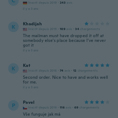
C
Inscrit depuis 2019
·
243
avis
il y a 3 ans
Khadijah
K
Inscrit depuis 2019
·
109
avis
·
34
chargements
The mailman must have dropped it off at
somebody else's place because I've never
got it
il y a 3 ans
Kat
K
Inscrit depuis 2016
·
74
avis
·
12
chargements
Second order. Nice to have and works well
for me.
il y a 3 ans
Pavel
P
Inscrit depuis 2019
·
116
avis
·
69
chargements
Vše funguje jak má