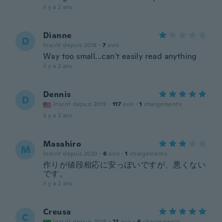
il y a 2 ans
Dianne
D
Inscrit depuis 2018
·
7
avis
Way too small...can't easily read anything
il y a 2 ans
Dennis
D
Inscrit depuis 2019
·
117
avis
·
1
chargements
il y a 2 ans
Masahiro
M
Inscrit depuis 2020
·
6
avis
·
1
chargements
作りが値段相応に安っぽいですが、悪くない
です。
il y a 2 ans
Creusa
C
Inscrit depuis 2018
·
21
avis
·
6
chargements