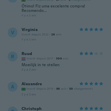
Ótimo! Fiz uma excelente compra!
Recomendo...
il y a 2 ans
Virginia
V
Inscrit depuis 2022
·
29
avis
il y a 2 ans
Ruud
R
Inscrit depuis 2017
·
300
avis
Moeilijk in te stellen
il y a 3 ans
Alexandre
A
Inscrit depuis 2019
·
98
avis
·
30
chargements
il y a 3 ans
Christoph