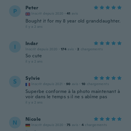
Peter
P
Inscrit depuis 2020
·
41
avis
Bought it for my 8 year old granddaughter.
il y a 2 ans
Indar
I
Inscrit depuis 2020
·
174
avis
·
2
chargements
So cute
il y a 2 ans
Sylvie
S
Inscrit depuis 2021
·
90
avis
·
10
chargements
Superbe conforme à la photo maintenant à
voir dans le temps s il ne s abîme pas
il y a 2 ans
Nicole
N
Inscrit depuis 2020
·
75
avis
·
4
chargements