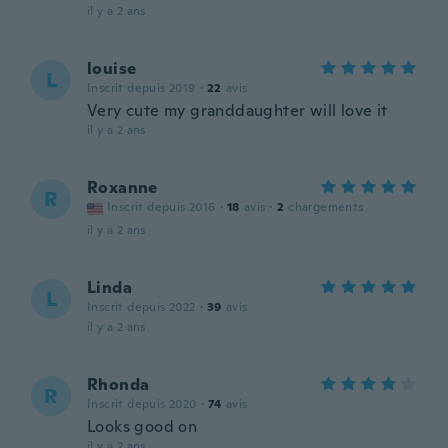
il y a 2 ans
louise
L
Inscrit depuis 2019
·
22
avis
Very cute my granddaughter will love it
il y a 2 ans
Roxanne
R
Inscrit depuis 2016
·
18
avis
·
2
chargements
il y a 2 ans
Linda
L
Inscrit depuis 2022
·
39
avis
il y a 2 ans
Rhonda
R
Inscrit depuis 2020
·
74
avis
Looks good on
il y a 2 ans