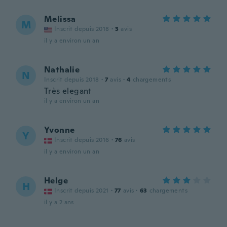
Melissa
M
Inscrit depuis 2018
·
3
avis
il y a environ un an
Nathalie
N
Inscrit depuis 2018
·
7
avis
·
4
chargements
Très elegant
il y a environ un an
Yvonne
Y
Inscrit depuis 2016
·
76
avis
il y a environ un an
Helge
H
Inscrit depuis 2021
·
77
avis
·
63
chargements
il y a 2 ans