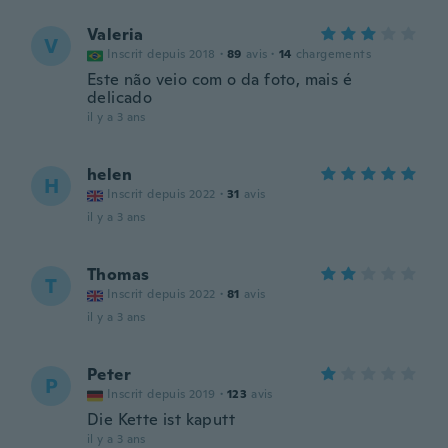
Valeria
V
Inscrit depuis 2018
·
89
avis
·
14
chargements
Este não veio com o da foto, mais é
delicado
il y a 3 ans
helen
H
Inscrit depuis 2022
·
31
avis
il y a 3 ans
Thomas
T
Inscrit depuis 2022
·
81
avis
il y a 3 ans
Peter
P
Inscrit depuis 2019
·
123
avis
Die Kette ist kaputt
il y a 3 ans