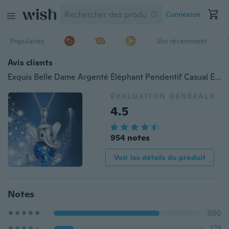
Connexion
Populaires
Vus récemment
Avis clients
Exquis Belle Dame Argenté Éléphant Pendentif Casual Élégant Amour Bleu Cristal Collier Classique Dame Bijoux Accessoires Banquet Anniversaire Cadeau Saint Valentin Thanksgiving Cadeau De Noël
ÉVALUATION GÉNÉRALE
4.5
954 notes
Voir les détails du produit
Notes
690
123