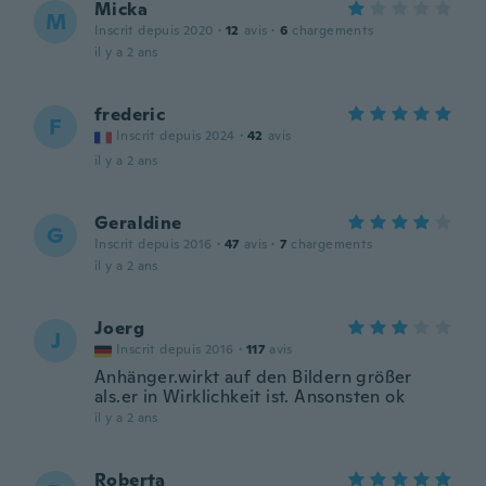
Micka
M
Inscrit depuis 2020
·
12
avis
·
6
chargements
il y a 2 ans
frederic
F
Inscrit depuis 2024
·
42
avis
il y a 2 ans
Geraldine
G
Inscrit depuis 2016
·
47
avis
·
7
chargements
il y a 2 ans
Joerg
J
Inscrit depuis 2016
·
117
avis
Anhänger.wirkt auf den Bildern größer
als.er in Wirklichkeit ist. Ansonsten ok
il y a 2 ans
Roberta