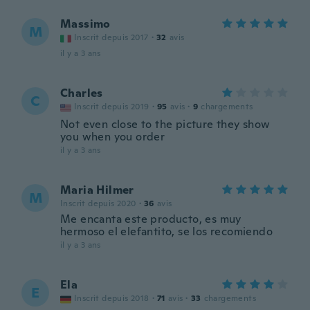
Massimo
M
Inscrit depuis 2017
·
32
avis
il y a 3 ans
Charles
C
Inscrit depuis 2019
·
95
avis
·
9
chargements
Not even close to the picture they show
you when you order
il y a 3 ans
Maria Hilmer
M
Inscrit depuis 2020
·
36
avis
Me encanta este producto, es muy
hermoso el elefantito, se los recomiendo
il y a 3 ans
Ela
E
Inscrit depuis 2018
·
71
avis
·
33
chargements