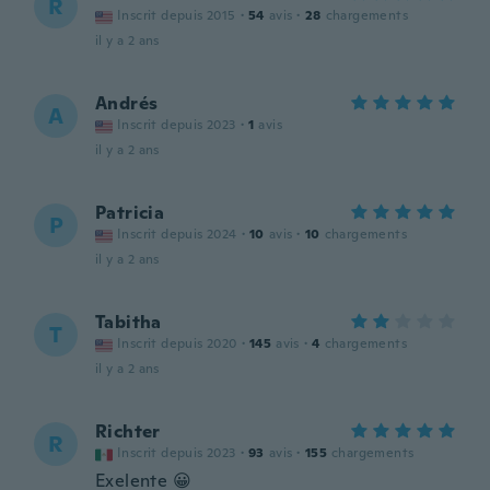
R
Inscrit depuis 2015
·
54
avis
·
28
chargements
il y a 2 ans
Andrés
A
Inscrit depuis 2023
·
1
avis
il y a 2 ans
Patricia
P
Inscrit depuis 2024
·
10
avis
·
10
chargements
il y a 2 ans
Tabitha
T
Inscrit depuis 2020
·
145
avis
·
4
chargements
il y a 2 ans
Richter
R
Inscrit depuis 2023
·
93
avis
·
155
chargements
Exelente 😀