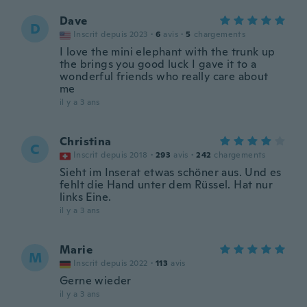
Dave
D
Inscrit depuis 2023
·
6
avis
·
5
chargements
I love the mini elephant with the trunk up
the brings you good luck I gave it to a
wonderful friends who really care about
me
il y a 3 ans
Christina
C
Inscrit depuis 2018
·
293
avis
·
242
chargements
Sieht im Inserat etwas schöner aus. Und es
fehlt die Hand unter dem Rüssel. Hat nur
links Eine.
il y a 3 ans
Marie
M
Inscrit depuis 2022
·
113
avis
Gerne wieder
il y a 3 ans