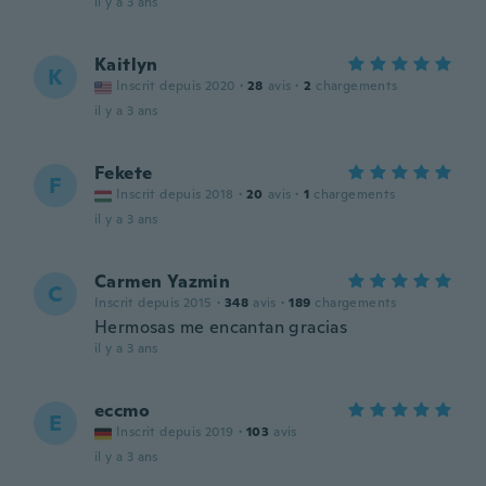
il y a 3 ans
Kaitlyn
K
Inscrit depuis 2020
·
28
avis
·
2
chargements
il y a 3 ans
Fekete
F
Inscrit depuis 2018
·
20
avis
·
1
chargements
il y a 3 ans
Carmen Yazmin
C
Inscrit depuis 2015
·
348
avis
·
189
chargements
Hermosas me encantan gracias
il y a 3 ans
eccmo
E
Inscrit depuis 2019
·
103
avis
il y a 3 ans