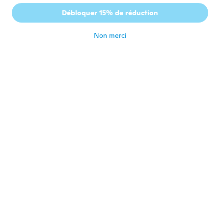
Pavel
P
Débloquer 15% de réduction
Inscrit depuis 2019
·
955
avis
·
1
chargements
il y a 3 ans
Non merci
Steven
S
Inscrit depuis 2022
·
29
avis
I bought it as a gift
il y a 3 ans
Tracy
T
Inscrit depuis 2017
·
31
avis
il y a 3 ans
Dennis
D
Inscrit depuis 2020
·
413
avis
il y a 3 ans
April
A