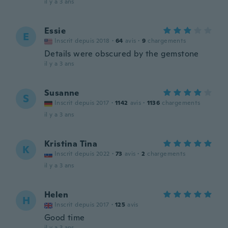
il y a 3 ans
Essie
E
Inscrit depuis 2018
·
64
avis
·
9
chargements
Details were obscured by the gemstone
il y a 3 ans
Susanne
S
Inscrit depuis 2017
·
1142
avis
·
1136
chargements
il y a 3 ans
Kristina Tina
K
Inscrit depuis 2022
·
73
avis
·
2
chargements
il y a 3 ans
Helen
H
Inscrit depuis 2017
·
125
avis
Good time
il y a 3 ans