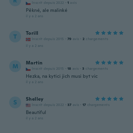
R
Inscrit depuis 2022
·
1
avis
Pěkné, ale malinké
il y a 2 ans
Torill
T
Inscrit depuis 2015
·
79
avis
·
2
chargements
il y a 2 ans
Martin
M
Inscrit depuis 2015
·
18
avis
·
3
chargements
Hezka, na kytici jich musi byt vic
il y a 2 ans
Shelley
S
Inscrit depuis 2022
·
37
avis
·
17
chargements
Beautiful
il y a 2 ans