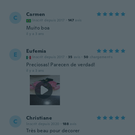
Carmen
C
Inscrit depuis 2017
·
147
avis
Muito boa
il y a 3 ans
Eufemia
E
Inscrit depuis 2017
·
35
avis
·
50
chargements
Preciosas! Parecen de verdad!
il y a 3 ans
Christiane
C
Inscrit depuis 2020
·
188
avis
Très beau pour decorer