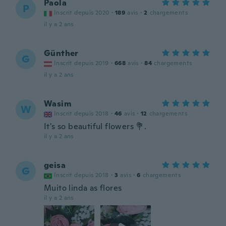
Paola
P
Inscrit depuis 2020
·
189
avis
·
2
chargements
il y a 2 ans
Günther
G
Inscrit depuis 2019
·
668
avis
·
84
chargements
il y a 2 ans
Wasim
W
Inscrit depuis 2018
·
46
avis
·
12
chargements
It's so beautiful flowers 💐.
il y a 2 ans
geisa
G
Inscrit depuis 2018
·
3
avis
·
6
chargements
Muito linda as flores
il y a 2 ans