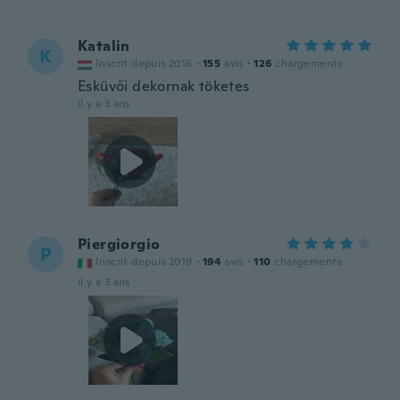
Katalin
K
Inscrit depuis 2016
·
155
avis
·
126
chargements
Esküvői dekornak töketes
il y a 3 ans
Piergiorgio
P
Inscrit depuis 2019
·
194
avis
·
110
chargements
il y a 3 ans