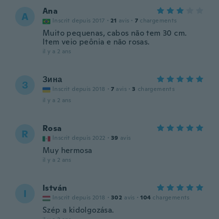
Ana
A
Inscrit depuis 2017
·
21
avis
·
7
chargements
Muito pequenas, cabos não tem 30 cm.
Item veio peônia e não rosas.
il y a 2 ans
Зина
З
Inscrit depuis 2018
·
7
avis
·
3
chargements
il y a 2 ans
Rosa
R
Inscrit depuis 2022
·
39
avis
Muy hermosa
il y a 2 ans
István
I
Inscrit depuis 2018
·
302
avis
·
104
chargements
Szép a kidolgozása.