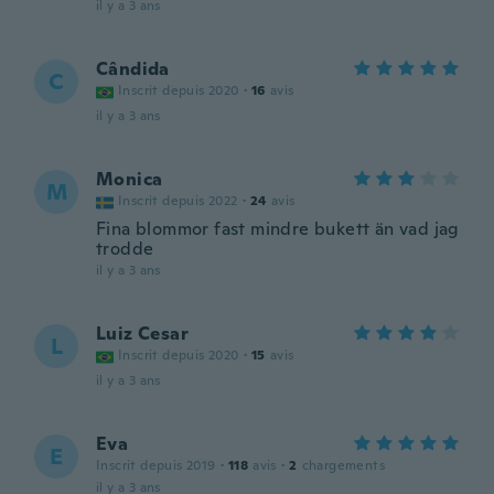
il y a 3 ans
Cândida
C
Inscrit depuis 2020
·
16
avis
il y a 3 ans
Monica
M
Inscrit depuis 2022
·
24
avis
Fina blommor fast mindre bukett än vad jag
trodde
il y a 3 ans
Luiz Cesar
L
Inscrit depuis 2020
·
15
avis
il y a 3 ans
Eva
E
Inscrit depuis 2019
·
118
avis
·
2
chargements
il y a 3 ans