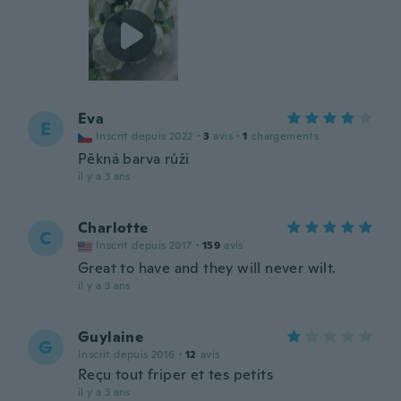
Eva
E
Inscrit depuis 2022
·
3
avis
·
1
chargements
Pěkná barva růži
il y a 3 ans
Charlotte
C
Inscrit depuis 2017
·
159
avis
Great to have and they will never wilt.
il y a 3 ans
Guylaine
G
Inscrit depuis 2016
·
12
avis
Reçu tout friper et tes petits
il y a 3 ans