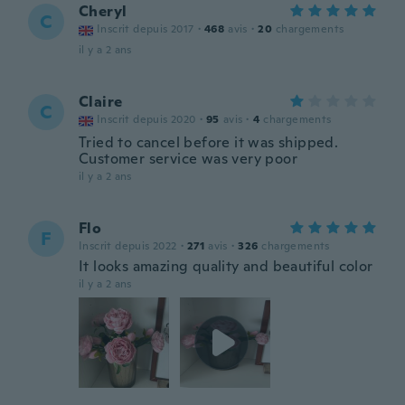
Cheryl
C
Inscrit depuis 2017
·
468
avis
·
20
chargements
il y a 2 ans
Claire
C
Inscrit depuis 2020
·
95
avis
·
4
chargements
Tried to cancel before it was shipped.
Customer service was very poor
il y a 2 ans
Flo
F
Inscrit depuis 2022
·
271
avis
·
326
chargements
It looks amazing quality and beautiful color
il y a 2 ans