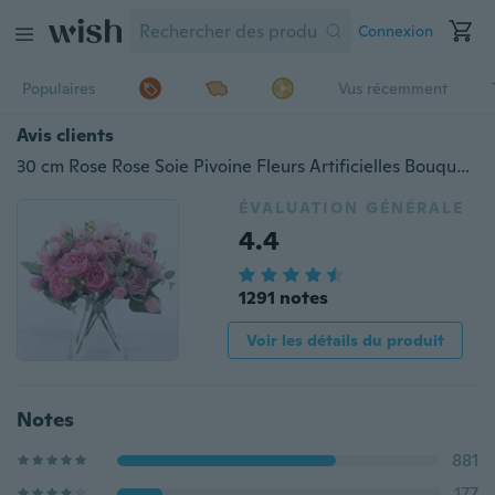
Connexion
Populaires
Vus récemment
Avis clients
30 cm Rose Rose Soie Pivoine Fleurs Artificielles Bouquet 5 Grosse Tête et 4 Bourgeons Pas Cher Faux Plantes pour La Maison De Mariage Décoration Intérieur
ÉVALUATION GÉNÉRALE
4.4
1291 notes
Voir les détails du produit
Notes
881
177