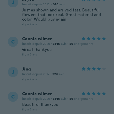
J
Inscrit depuis 2015
·
646
avis
Just as shown and arrived fast. Beautiful
flowers that look real. Great material and
color. Would buy again.
il y a 2 ans
Connie wilmer
C
Inscrit depuis 2020
·
3146
avis
·
56
chargements
Great thankyou
il y a 2 ans
Jing
J
Inscrit depuis 2017
·
926
avis
il y a 2 ans
Connie wilmer
C
Inscrit depuis 2020
·
3146
avis
·
56
chargements
Beautiful thankyou
il y a 2 ans