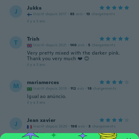
Jukka
J
Inscrit depuis 2017
·
93
avis
·
13
chargements
il y a 3 ans
Trish
T
Inscrit depuis 2021
·
140
avis
·
5
chargements
Very pretty mixed with the darker pink.
Thank you very much ❤️ 😊
il y a 3 ans
mariamerces
M
Inscrit depuis 2019
·
112
avis
·
18
chargements
Igual ao anúncio.
il y a 3 ans
Jean xavier
J
Inscrit depuis 2020
·
198
avis
·
3
chargements
il y a 3 ans