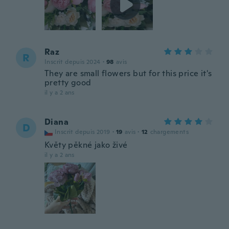
Raz
R
Inscrit depuis 2024
·
98
avis
They are small flowers but for this price it's
pretty good
il y a 2 ans
Diana
D
Inscrit depuis 2019
·
19
avis
·
12
chargements
Květy pěkné jako živé
il y a 2 ans