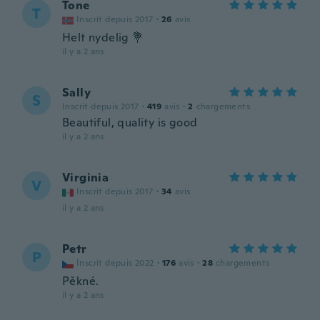
Tone
T
Inscrit depuis 2017
·
26
avis
Helt nydelig 💐
il y a 2 ans
Sally
S
Inscrit depuis 2017
·
419
avis
·
2
chargements
Beautiful, quality is good
il y a 2 ans
Virginia
V
Inscrit depuis 2017
·
34
avis
il y a 2 ans
Petr
P
Inscrit depuis 2022
·
176
avis
·
28
chargements
Pěkné.
il y a 2 ans