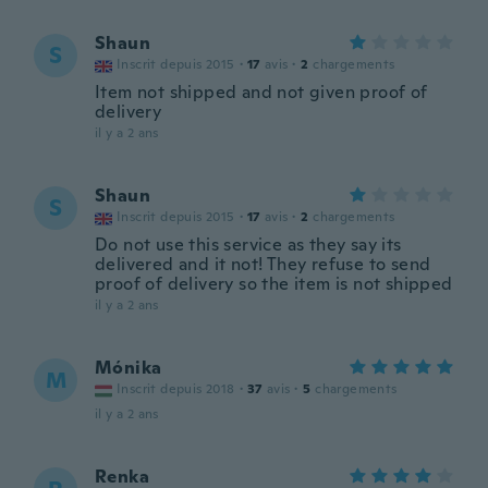
Shaun
S
Inscrit depuis 2015
·
17
avis
·
2
chargements
Item not shipped and not given proof of
delivery
il y a 2 ans
Shaun
S
Inscrit depuis 2015
·
17
avis
·
2
chargements
Do not use this service as they say its
delivered and it not! They refuse to send
proof of delivery so the item is not shipped
il y a 2 ans
Mónika
M
Inscrit depuis 2018
·
37
avis
·
5
chargements
il y a 2 ans
Renka