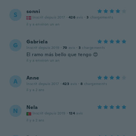
sonni
S
Inscrit depuis 2017
·
426
avis
·
3
chargements
il y a environ un an
Gabriela
G
Inscrit depuis 2019
·
70
avis
·
3
chargements
El ramo más bello que tengo 😍
il y a environ un an
Anne
A
Inscrit depuis 2017
·
423
avis
·
8
chargements
il y a 2 ans
Nela
N
Inscrit depuis 2019
·
124
avis
il y a 2 ans