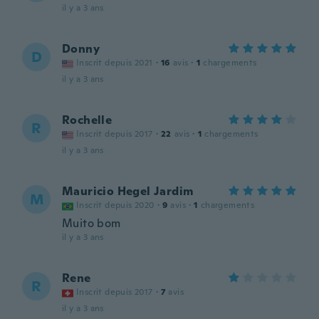
il y a 3 ans
Donny
D
Inscrit depuis 2021
·
16
avis
·
1
chargements
il y a 3 ans
Rochelle
R
Inscrit depuis 2017
·
22
avis
·
1
chargements
il y a 3 ans
Mauricio Hegel Jardim
M
Inscrit depuis 2020
·
9
avis
·
1
chargements
Muito bom
il y a 3 ans
Rene
R
Inscrit depuis 2017
·
7
avis
il y a 3 ans