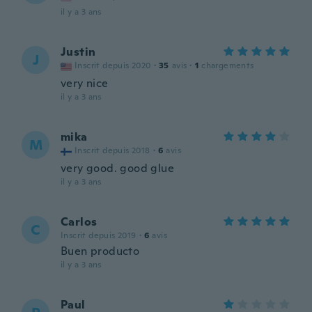
il y a 3 ans
Justin
J
Inscrit depuis 2020
·
35
avis
·
1
chargements
very nice
il y a 3 ans
mika
M
Inscrit depuis 2018
·
6
avis
very good. good glue
il y a 3 ans
Carlos
C
Inscrit depuis 2019
·
6
avis
Buen producto
il y a 3 ans
Paul