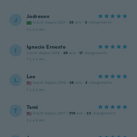
Jodreson
J
Inscrit depuis 2021
·
28
avis
·
3
chargements
il y a 2 ans
Ignacio Ernesto
I
Inscrit depuis 2018
·
29
avis
·
17
chargements
il y a 2 ans
Lee
L
Inscrit depuis 2016
·
28
avis
·
2
chargements
il y a 2 ans
Tami
T
Inscrit depuis 2017
·
319
avis
·
22
chargements
il y a 2 ans