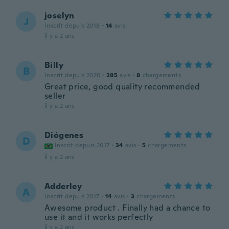
joselyn
J
Inscrit depuis 2018
·
14
avis
il y a 2 ans
Billy
B
Inscrit depuis 2020
·
285
avis
·
8
chargements
Great price, good quality recommended
seller
il y a 2 ans
Diógenes
D
Inscrit depuis 2017
·
34
avis
·
5
chargements
il y a 2 ans
Adderley
A
Inscrit depuis 2017
·
14
avis
·
3
chargements
Awesome product . Finally had a chance to
use it and it works perfectly
il y a 2 ans