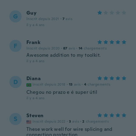
Guy
G
Inscrit depuis 2021
·
7
avis
il y a 4 ans
Frank
F
Inscrit depuis 2020
·
87
avis
·
14
chargements
Awesome addition to my toolkit.
il y a 4 ans
Diana
D
Inscrit depuis 2018
·
13
avis
·
4
chargements
Chegou no prazo e é super útil
il y a 4 ans
Steven
S
Inscrit depuis 2022
·
3
avis
·
2
chargements
These work well for wire splicing and
connection protection