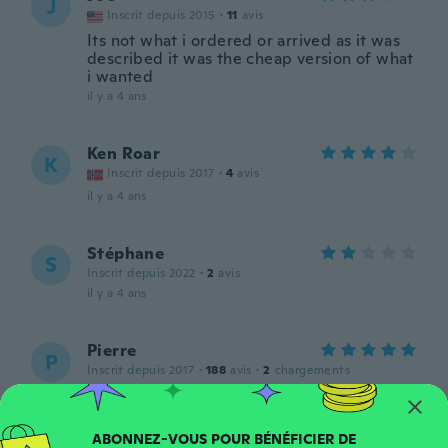
J
Inscrit depuis 2015
·
11
avis
Its not what i ordered or arrived as it was
described it was the cheap version of what
i wanted
il y a 4 ans
Ken Roar
K
Inscrit depuis 2017
·
4
avis
il y a 4 ans
Stéphane
S
Inscrit depuis 2022
·
2
avis
il y a 4 ans
Pierre
P
Inscrit depuis 2017
·
188
avis
·
2
chargements
Bon choix
il y a 4 ans