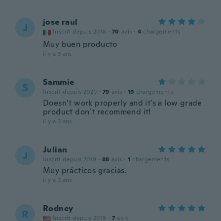
jose raul
J
Inscrit depuis 2018
·
70
avis
·
4
chargements
Muy buen producto
il y a 3 ans
Sammie
S
Inscrit depuis 2020
·
79
avis
·
19
chargements
Doesn’t work properly and it’s a low grade
product don’t recommend it!
il y a 3 ans
Julian
J
Inscrit depuis 2019
·
88
avis
·
1
chargements
Muy prácticos gracias.
il y a 3 ans
Rodney
R
Inscrit depuis 2019
·
7
avis