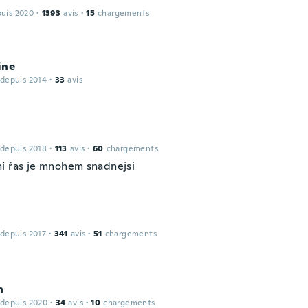
puis 2020
·
1393
avis
·
15
chargements
ine
 depuis 2014
·
33
avis
 depuis 2018
·
113
avis
·
60
chargements
í řas je mnohem snadnejsi
 depuis 2017
·
341
avis
·
51
chargements
n
 depuis 2020
·
34
avis
·
10
chargements