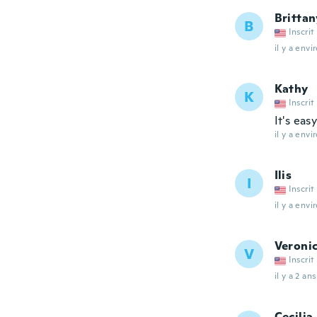
Brittan
B
Inscrit
il y a envi
Kathy
K
Inscrit
It's eas
il y a envi
Ilis
I
Inscrit
il y a envi
Veroni
V
Inscrit
il y a 2 ans
Cecilia