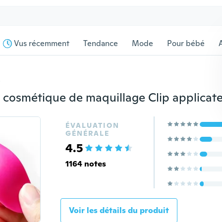
Vus récemment
Tendance
Mode
Pour bébé
s
ÉVALUATION
GÉNÉRALE
4.5
1164 notes
Voir les détails du produit