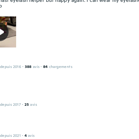
 last eyelash helper but happy again. I can wear my eyelas
o
 depuis 2016
·
388
avis
·
84
chargements
 depuis 2017
·
25
avis
 depuis 2021
·
4
avis