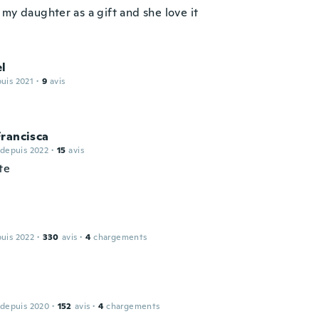
my daughter as a gift and she love it
el
puis 2021
·
9
avis
rancisca
 depuis 2022
·
15
avis
te
puis 2022
·
330
avis
·
4
chargements
 depuis 2020
·
152
avis
·
4
chargements