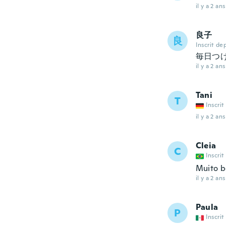
il y a 2 ans
良子
良
Inscrit de
毎日つ
il y a 2 ans
Tani
T
Inscrit
il y a 2 ans
Cleia
C
Inscrit
Muito 
il y a 2 ans
Paula
P
Inscrit