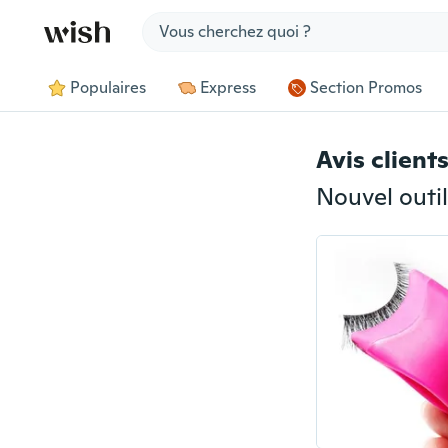
Jump to section
Populaires
Express
Section Promos
Avis client