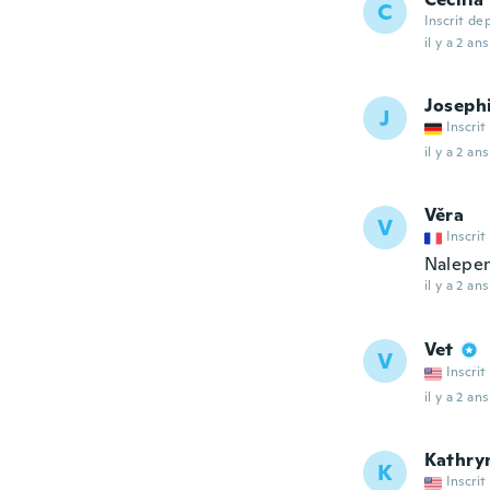
C
Inscrit de
il y a 2 ans
Joseph
J
Inscrit
il y a 2 ans
Věra
V
Inscrit
Nalepen
il y a 2 ans
Vet
V
Inscrit
il y a 2 ans
Kathry
K
Inscrit