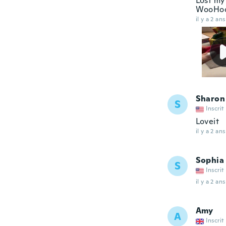
Lost my
WooHo
il y a 2 ans
Sharon
S
Inscrit
Loveit
il y a 2 ans
Sophia
S
Inscrit
il y a 2 ans
Amy
A
Inscrit