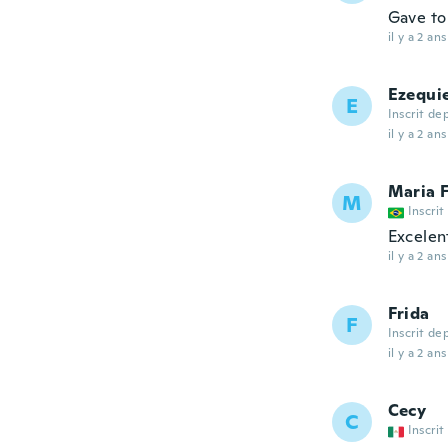
Gave to 
il y a 2 ans
Ezequi
E
Inscrit de
il y a 2 ans
Maria F
M
Inscrit
Excelen
il y a 2 ans
Frida
F
Inscrit de
il y a 2 ans
Cecy
C
Inscrit