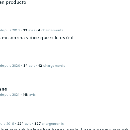
en producto
 depuis 2018
·
33
avis
·
4
chargements
 mi sobrina y dice que si le es útil
 depuis 2020
·
34
avis
·
12
chargements
ane
 depuis 2021
·
113
avis
puis 2016
·
224
avis
·
327
chargements