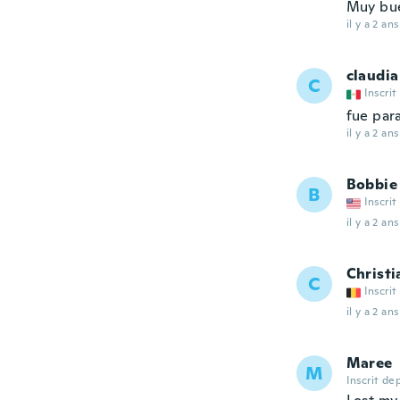
Muy bu
il y a 2 ans
claudia
C
Inscrit
fue para
il y a 2 ans
Bobbie
B
Inscrit
il y a 2 ans
Christi
C
Inscrit
il y a 2 ans
Maree
M
Inscrit de