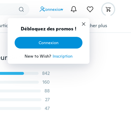
Connexion
Articles pour animaux domestiques
Afficher plus
Débloquez des promos !
Connexion
Nouvel outil cosmétique de maquillage Clip applicateur de faux cils sans faux cils
New to Wish?
Inscription
842
160
88
27
47