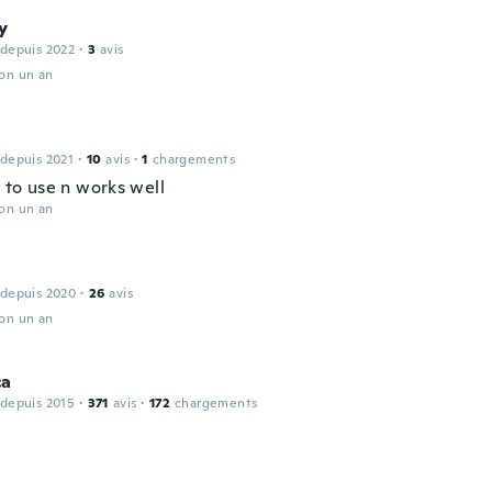
y
 depuis 2022
·
3
avis
ron un an
 depuis 2021
·
10
avis
·
1
chargements
y to use n works well
ron un an
 depuis 2020
·
26
avis
ron un an
ca
 depuis 2015
·
371
avis
·
172
chargements