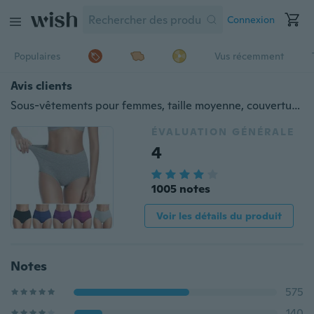
Connexion
Populaires
Vus récemment
Avis clients
Sous-vêtements pour femmes, taille moyenne, couverture complète, culottes respirantes pour dames, culottes pour femmes. 1 paquet ou 4 paquets
ÉVALUATION GÉNÉRALE
4
1005 notes
Voir les détails du produit
Notes
575
140