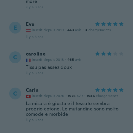
more.
il y a 3 ans
Eva
E
Inscrit depuis 2019
·
443
avis
·
3
chargements
il y a 3 ans
caroline
C
Inscrit depuis 2018
·
465
avis
Tissu pas assez doux
il y a 3 ans
Carla
C
Inscrit depuis 2020
·
1976
avis
·
1946
chargements
La misura è giusta e il tessuto sembra
proprio cotone. Le mutandine sono molto
comode e morbide
il y a 3 ans