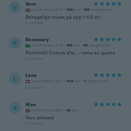
Vera
V
Inscrit depuis 2018
·
258
avis
·
195
chargements
Behagelige truser,gå opp 1 til2 str.
il y a 3 ans
Rosemary
R
Inscrit depuis 2018
·
145
avis
·
49
chargements
Perfeito!!! Cintura alta ... como eu queria
il y a 3 ans
Lena
L
Inscrit depuis 2015
·
320
avis
·
1
chargements
il y a 3 ans
Alan
A
Inscrit depuis 2023
·
28
avis
Very pleased
il y a 3 ans