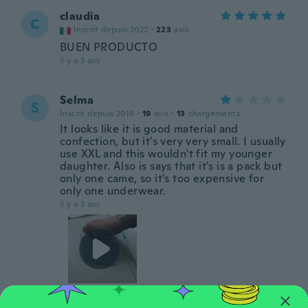
claudia
C
Inscrit depuis 2022
·
223
avis
BUEN PRODUCTO
il y a 3 ans
Selma
S
Inscrit depuis 2019
·
19
avis
·
13
chargements
It looks like it is good material and
confection, but it's very very small. I usually
use XXL and this wouldn't fit my younger
daughter. Also is says that it's is a pack but
only one came, so it's too expensive for
only one underwear.
il y a 3 ans