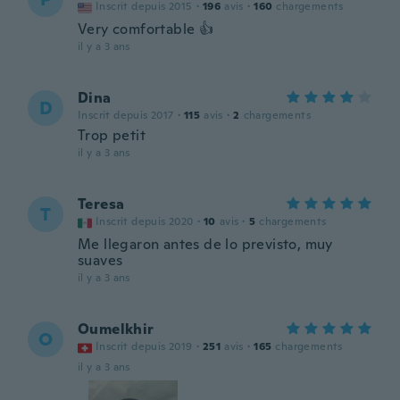
Inscrit depuis 2015
·
196
avis
·
160
chargements
Very comfortable 👍
il y a 3 ans
Dina
D
Inscrit depuis 2017
·
115
avis
·
2
chargements
Trop petit
il y a 3 ans
Teresa
T
Inscrit depuis 2020
·
10
avis
·
5
chargements
Me llegaron antes de lo previsto, muy
suaves
il y a 3 ans
Oumelkhir
O
Inscrit depuis 2019
·
251
avis
·
165
chargements
il y a 3 ans