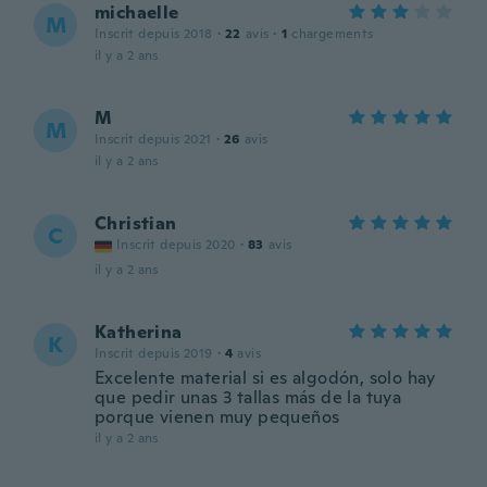
michaelle
M
Inscrit depuis 2018
·
22
avis
·
1
chargements
il y a 2 ans
M
M
Inscrit depuis 2021
·
26
avis
il y a 2 ans
Christian
C
Inscrit depuis 2020
·
83
avis
il y a 2 ans
Katherina
K
Inscrit depuis 2019
·
4
avis
Excelente material si es algodón, solo hay
que pedir unas 3 tallas más de la tuya
porque vienen muy pequeños
il y a 2 ans