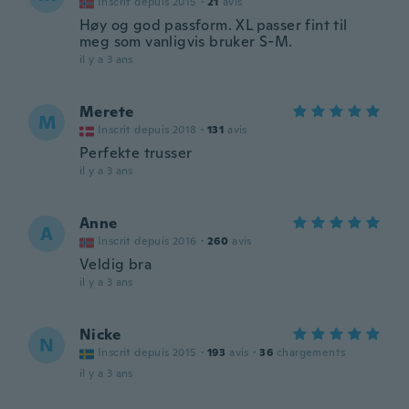
Inscrit depuis 2015
·
21
avis
Høy og god passform. XL passer fint til
meg som vanligvis bruker S-M.
il y a 3 ans
Merete
M
Inscrit depuis 2018
·
131
avis
Perfekte trusser
il y a 3 ans
Anne
A
Inscrit depuis 2016
·
260
avis
Veldig bra
il y a 3 ans
Nicke
N
Inscrit depuis 2015
·
193
avis
·
36
chargements
il y a 3 ans