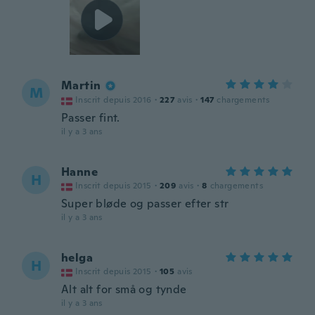
Martin
M
Inscrit depuis 2016
·
227
avis
·
147
chargements
Passer fint.
il y a 3 ans
Hanne
H
Inscrit depuis 2015
·
209
avis
·
8
chargements
Super bløde og passer efter str
il y a 3 ans
helga
H
Inscrit depuis 2015
·
105
avis
Alt alt for små og tynde
il y a 3 ans