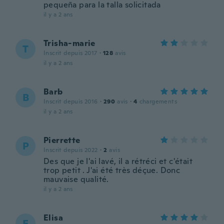
pequeña para la talla solicitada
il y a 2 ans
Trisha-marie
T
Inscrit depuis 2017
·
128
avis
il y a 2 ans
Barb
B
Inscrit depuis 2016
·
290
avis
·
4
chargements
il y a 2 ans
Pierrette
P
Inscrit depuis 2022
·
2
avis
Des que je l'ai lavé, il a rétréci et c'était
trop petit . J'ai été très déçue. Donc
mauvaise qualité.
il y a 2 ans
Elisa
E