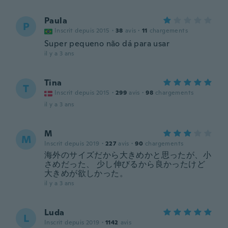
Paula
P
Inscrit depuis 2015
·
38
avis
·
11
chargements
Super pequeno não dá para usar
il y a 3 ans
Tina
T
Inscrit depuis 2015
·
299
avis
·
98
chargements
il y a 3 ans
M
M
Inscrit depuis 2019
·
227
avis
·
90
chargements
海外のサイズだから大きめかと思ったが、小
さめだった、 少し伸びるから良かったけど
大きめが欲しかった。
il y a 3 ans
Luda
L
Inscrit depuis 2019
·
1142
avis