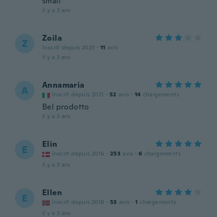
small
il y a 3 ans
Zoila
Z
Inscrit depuis 2023
·
11
avis
il y a 3 ans
Annamaria
A
Inscrit depuis 2021
·
52
avis
·
14
chargements
Bel prodotto
il y a 3 ans
Elin
E
Inscrit depuis 2016
·
253
avis
·
6
chargements
il y a 3 ans
Ellen
E
Inscrit depuis 2018
·
53
avis
·
1
chargements
il y a 3 ans