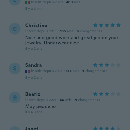
Inscrit depuis 2020
·
403
avis
il y a 2 ans
Christine
C
Inscrit depuis 2019
·
185
avis
·
6
chargements
Nice and good work and great job on your
jewelry. Underwear nice
il y a 2 ans
Sandra
S
Inscrit depuis 2014
·
125
avis
·
1
chargements
il y a 2 ans
Beatiz
B
Inscrit depuis 2021
·
66
avis
·
4
chargements
Muy pequeño
il y a 3 ans
Janet