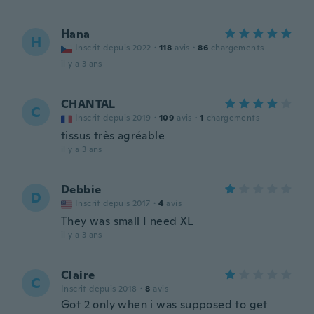
Hana
H
Inscrit depuis 2022
·
118
avis
·
86
chargements
il y a 3 ans
CHANTAL
C
Inscrit depuis 2019
·
109
avis
·
1
chargements
tissus très agréable
il y a 3 ans
Debbie
D
Inscrit depuis 2017
·
4
avis
They was small I need XL
il y a 3 ans
Claire
C
Inscrit depuis 2018
·
8
avis
Got 2 only when i was supposed to get