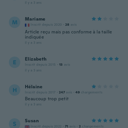
il y a 3 ans
Mariame
M
Inscrit depuis 2020
·
28
avis
Article reçu mais pas conforme à la taille
indiquée
il y a 3 ans
Elizabeth
E
Inscrit depuis 2015
·
13
avis
il y a 3 ans
Hélaine
H
Inscrit depuis 2017
·
247
avis
·
49
chargements
Beaucoup trop petit
il y a 3 ans
Susan
S
Inscrit depuis 2022
·
71
avis
·
2
chargements