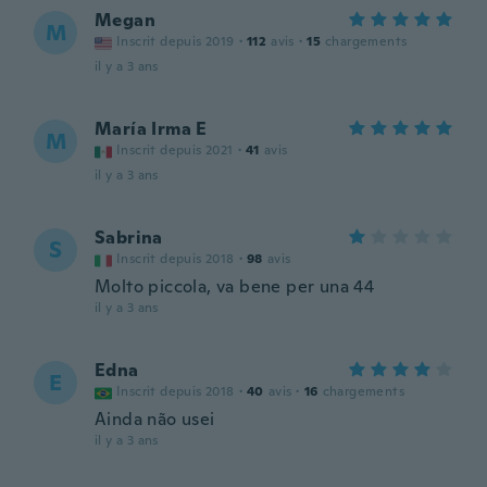
Megan
M
Inscrit depuis 2019
·
112
avis
·
15
chargements
il y a 3 ans
María Irma E
M
Inscrit depuis 2021
·
41
avis
il y a 3 ans
Sabrina
S
Inscrit depuis 2018
·
98
avis
Molto piccola, va bene per una 44
il y a 3 ans
Edna
E
Inscrit depuis 2018
·
40
avis
·
16
chargements
Ainda não usei
il y a 3 ans