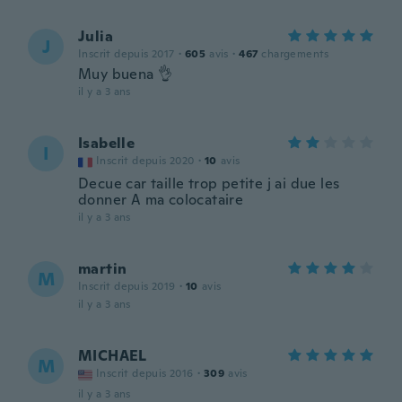
Julia
J
Inscrit depuis 2017
·
605
avis
·
467
chargements
Muy buena 👌
il y a 3 ans
Isabelle
I
Inscrit depuis 2020
·
10
avis
Decue car taille trop petite j ai due les
donner A ma colocataire
il y a 3 ans
martin
M
Inscrit depuis 2019
·
10
avis
il y a 3 ans
MICHAEL
M
Inscrit depuis 2016
·
309
avis
il y a 3 ans