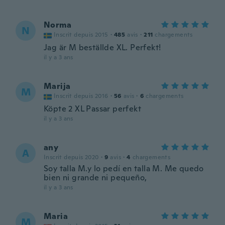
Norma
N
Inscrit depuis 2015
·
485
avis
·
211
chargements
Jag är M beställde XL. Perfekt!
il y a 3 ans
Marija
M
Inscrit depuis 2016
·
56
avis
·
6
chargements
Köpte 2 XL Passar perfekt
il y a 3 ans
any
A
Inscrit depuis 2020
·
9
avis
·
4
chargements
Soy talla M.y lo pedí en talla M. Me quedo
bien ni grande ni pequeño,
il y a 3 ans
Maria
M