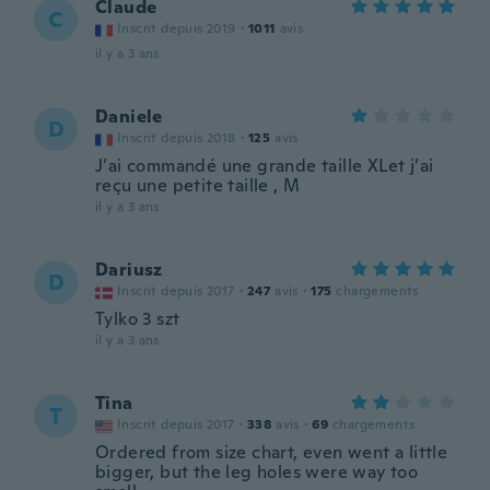
Claude
C
Inscrit depuis 2019
·
1011
avis
il y a 3 ans
Daniele
D
Inscrit depuis 2018
·
125
avis
J’ai commandé une grande taille XLet j’ai
reçu une petite taille , M
il y a 3 ans
Dariusz
D
Inscrit depuis 2017
·
247
avis
·
175
chargements
Tylko 3 szt
il y a 3 ans
Tina
T
Inscrit depuis 2017
·
338
avis
·
69
chargements
Ordered from size chart, even went a little
bigger, but the leg holes were way too