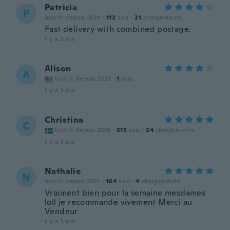
Patricia
P
Inscrit depuis 2019
·
112
avis
·
21
chargements
Fast delivery with combined postage.
il y a 3 ans
Alison
A
Inscrit depuis 2023
·
1
avis
il y a 3 ans
Christina
C
Inscrit depuis 2018
·
313
avis
·
24
chargements
il y a 3 ans
Nathalie
N
Inscrit depuis 2021
·
104
avis
·
4
chargements
Vraiment bien pour la semaine mesdames
loll je recommande vivement Merci au
Vendeur
il y a 3 ans