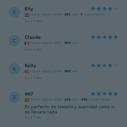
Elly
E
Inscrit depuis 2019
·
391
avis
·
1
chargements
il y a 3 ans
Claude
C
Inscrit depuis 2019
·
1011
avis
il y a 3 ans
Kelly
K
Inscrit depuis 2016
·
990
avis
il y a 3 ans
007
0
Inscrit depuis 2022
·
235
avis
·
456
chargements
Es perfecto de tamaño y suavidad como si
no llevara nada
il y a 3 ans