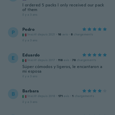
I ordered 5 packs I only received our pack
of them
il y a 3 ans
Pedro
P
Inscrit depuis 2021
·
16
avis
·
8
chargements
il y a 3 ans
Eduardo
E
Inscrit depuis 2017
·
118
avis
·
78
chargements
Súper cómodos y ligeros, le encantaron a
mi esposa
il y a 3 ans
Barbara
B
Inscrit depuis 2018
·
171
avis
·
1
chargements
il y a 3 ans