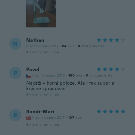
Nathan
N
Inscrit depuis 2017
·
84
avis
·
8
chargements
il y a environ un an
Pavel
P
Inscrit depuis 2018
·
160
avis
·
3
chargements
Nedrží v horní poloze. Ale i tak super a
krásné zpracování
il y a environ un an
Randi-Mari
R
Inscrit depuis 2017
·
107
avis
il y a environ un an