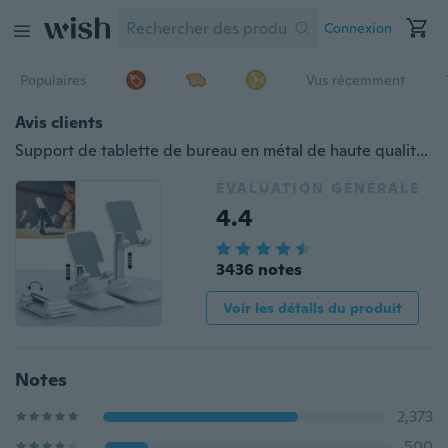
Connexion
Populaires
Vus récemment
Avis clients
Support de tablette de bureau en métal de haute qualité cellule de Table pliable étendre le Support de bureau Support de téléphone réglable Mobile
ÉVALUATION GÉNÉRALE
4.4
3436 notes
Voir les détails du produit
Notes
2,373
500