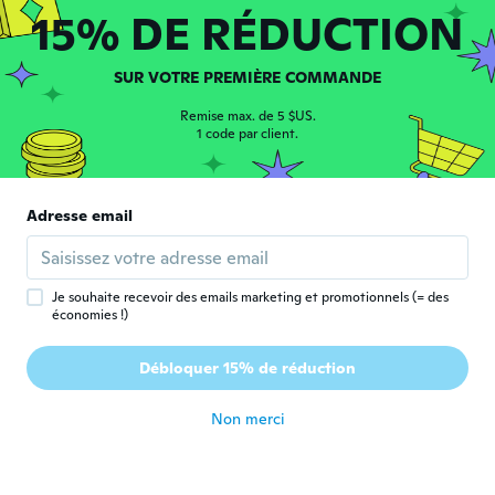
il y a environ un an
15% DE RÉDUCTION
Jonathan
J
SUR VOTRE PREMIÈRE COMMANDE
Inscrit depuis 2020
·
106
avis
Top 👍🏻
Remise max. de 5 $US.
1 code par client.
il y a environ un an
Sani-Games
S
Adresse email
Inscrit depuis 2022
·
10
avis
il y a environ un an
Je souhaite recevoir des emails marketing et promotionnels (= des
Beatrice
économies !)
B
Inscrit depuis 2017
·
139
avis
·
58
chargements
Great for the price!! Even holds my big
Débloquer 15% de réduction
bulky iPad case!!
il y a environ un an
Non merci
Fidel
F
Inscrit depuis 2017
·
16
avis