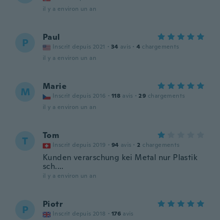
il y a environ un an
Paul
P
Inscrit depuis 2021
·
34
avis
·
4
chargements
il y a environ un an
Marie
M
Inscrit depuis 2016
·
118
avis
·
29
chargements
il y a environ un an
Tom
T
Inscrit depuis 2019
·
94
avis
·
2
chargements
Kunden verarschung kei Metal nur Plastik
sch....
il y a environ un an
Piotr
P
Inscrit depuis 2018
·
176
avis