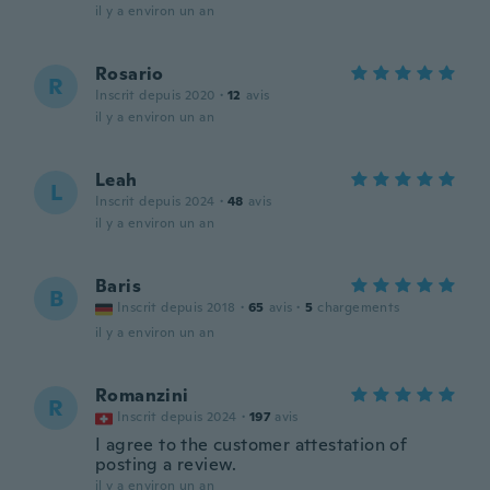
il y a environ un an
Rosario
R
Inscrit depuis 2020
·
12
avis
il y a environ un an
Leah
L
Inscrit depuis 2024
·
48
avis
il y a environ un an
Baris
B
Inscrit depuis 2018
·
65
avis
·
5
chargements
il y a environ un an
Romanzini
R
Inscrit depuis 2024
·
197
avis
I agree to the customer attestation of
posting a review.
il y a environ un an