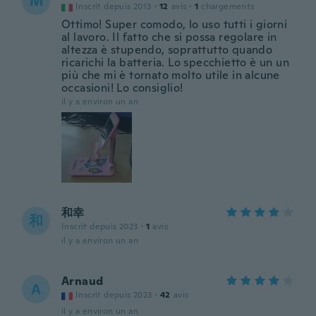
M
Inscrit depuis 2013
·
12
avis
·
1
chargements
Ottimo! Super comodo, lo uso tutti i giorni
al lavoro. Il fatto che si possa regolare in
altezza è stupendo, soprattutto quando
ricarichi la batteria. Lo specchietto è un un
più che mi è tornato molto utile in alcune
occasioni! Lo consiglio!
il y a environ un an
和幸
和
Inscrit depuis 2023
·
1
avis
il y a environ un an
Arnaud
A
Inscrit depuis 2023
·
42
avis
il y a environ un an