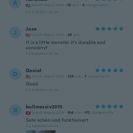
A
Inscrit depuis 2018
·
12
avis
·
4
chargements
il y a environ un an
Jose
J
Inscrit depuis 2024
·
25
avis
It is a little monster it's durable and
convienyt
il y a environ un an
Daniel
D
Inscrit depuis 2020
·
213
avis
·
7
chargements
Good
il y a environ un an
bullmassiv2015
B
Inscrit depuis 2019
·
156
avis
·
172
chargements
Sehr schön und funktioniert
il y a environ un an