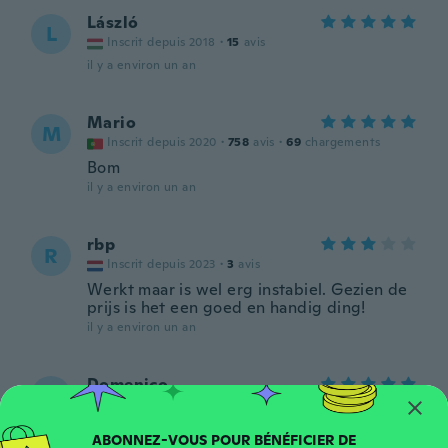
László
L
Inscrit depuis 2018
·
15
avis
il y a environ un an
Mario
M
Inscrit depuis 2020
·
758
avis
·
69
chargements
Bom
il y a environ un an
rbp
R
Inscrit depuis 2023
·
3
avis
Werkt maar is wel erg instabiel. Gezien de
prijs is het een goed en handig ding!
il y a environ un an
Domenico
D
Inscrit depuis 2024
·
34
avis
Alles ok!