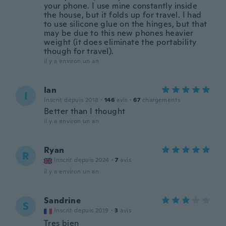
your phone. I use mine constantly inside
the house, but it folds up for travel. I had
to use silicone glue on the hinges, but that
may be due to this new phones heavier
weight (it does eliminate the portability
though for travel).
il y a environ un an
Ian
I
Inscrit depuis 2018
·
146
avis
·
67
chargements
Better than I thought
il y a environ un an
Ryan
R
Inscrit depuis 2024
·
7
avis
il y a environ un an
Sandrine
S
Inscrit depuis 2019
·
3
avis
Tres bien