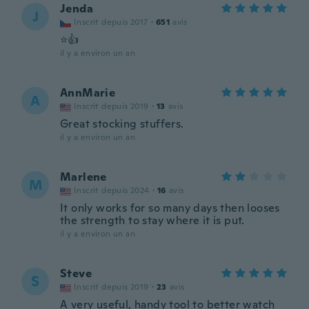
Jenda
J
Inscrit depuis 2017
·
651
avis
⭐👍
il y a environ un an
AnnMarie
A
Inscrit depuis 2019
·
13
avis
Great stocking stuffers.
il y a environ un an
Marlene
M
Inscrit depuis 2024
·
16
avis
It only works for so many days then looses
the strength to stay where it is put.
il y a environ un an
Steve
S
Inscrit depuis 2019
·
23
avis
A very useful, handy tool to better watch