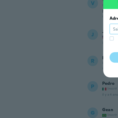
Victor
V
Inscrit de
Muy bue
il y a 4 ans
Adr
Jack
J
Inscrit
il y a 4 ans
Ricard
R
Inscrit de
il y a 4 ans
Pedro
P
Inscrit
il y a 4 ans
Gean
G
Inscrit