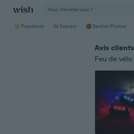
Jump to section
Populaires
Express
Section Promos
Avis client