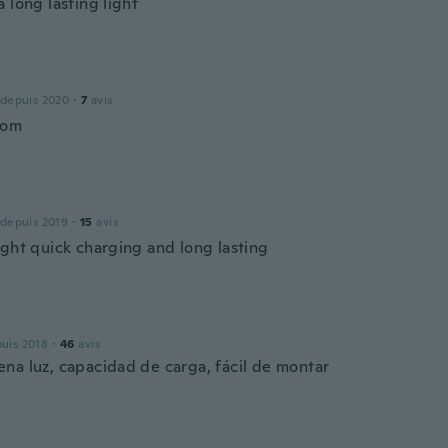
 long lasting light
 depuis 2020
·
7
avis
bom
 depuis 2019
·
15
avis
ight quick charging and long lasting
puis 2018
·
46
avis
na luz, capacidad de carga, fácil de montar