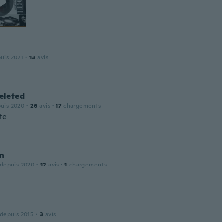
puis 2021
·
13
avis
leted
puis 2020
·
26
avis
·
17
chargements
te
n
 depuis 2020
·
12
avis
·
1
chargements
 depuis 2015
·
3
avis