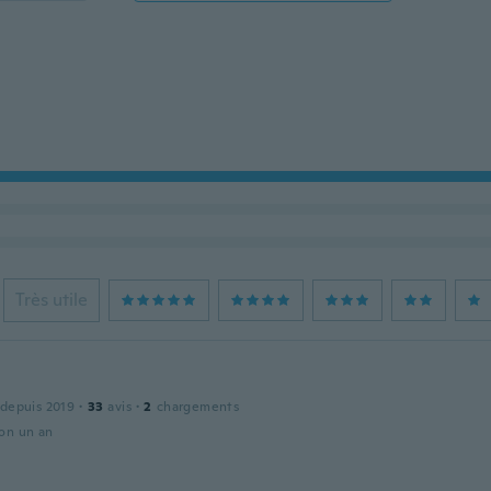
Très utile
 depuis 2019
·
33
avis
·
2
chargements
ron un an