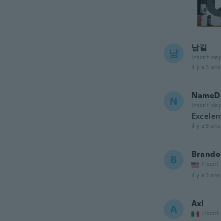
남길
남
Inscrit de
il y a 3 ans
NameDe
N
Inscrit de
Excelen
il y a 3 ans
Brando
B
Inscrit
il y a 3 ans
Axl
A
Inscrit