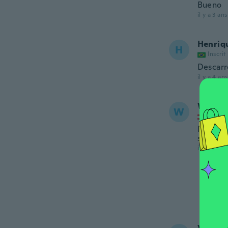
Bueno
il y a 3 ans
Henriq
H
Inscrit
Descarr
il y a 4 ans
Wolfga
W
Inscrit
Nutze e
sehen k
il y a 4 ans