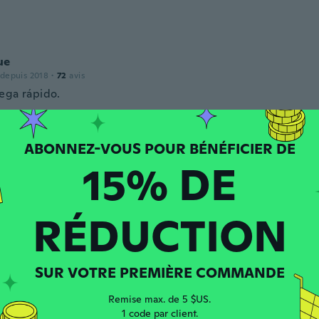
ue
 depuis 2018
·
72
avis
ega rápido.
ng
 depuis 2020
·
88
avis
15% DE
·
97
chargements
s um meinen Hund auch in der Nacht zu lokalisieren, bzw. da
ann. 7 verschiedene Lichtmodi und einfache USB Aufladung
RÉDUCTION
SUR VOTRE PREMIÈRE COMMANDE
Remise max. de 5 $US.
1 code par client.