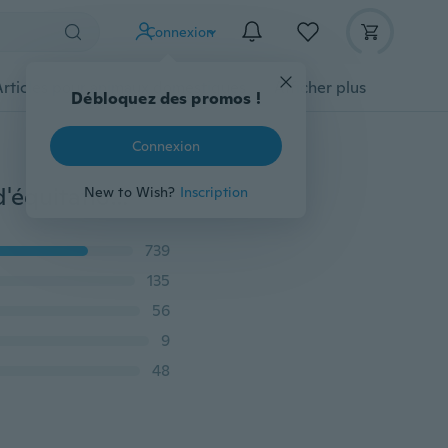
Connexion
Articles pour animaux domestiques
Afficher plus
Débloquez des promos !
Connexion
Feu de vélo feu arrière USB charge vélo équipement d'équitation accessoires VTT voyant d'avertissement LED feu arrière de vélo
New to Wish?
Inscription
739
135
56
9
48