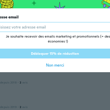
puis 2016
·
7
avis
·
1
chargements
no práctico y larga duración su carga
esse email
 depuis 2016
·
21
avis
Je souhaite recevoir des emails marketing et promotionnels (= des
économies !)
o Hernan
Débloquer 15% de réduction
puis 2017
·
2
avis
Non merci
 depuis 2018
·
2
avis
 depuis 2019
·
2
avis