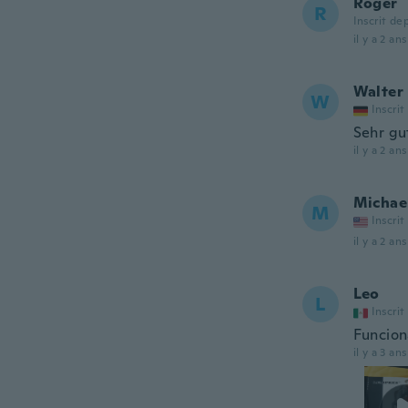
Roger
R
Inscrit de
il y a 2 ans
Walter
W
Inscrit
Sehr gu
il y a 2 ans
Michae
M
Inscrit
il y a 2 ans
Leo
L
Inscrit
Funcion
il y a 3 ans