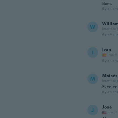
Bom.
il y a 4 ans
Willia
W
Inscrit de
il y a 4 ans
Ivan
I
Inscrit
il y a 4 ans
Moisés
M
Inscrit de
Excelent
il y a 4 ans
Jose
J
Inscrit