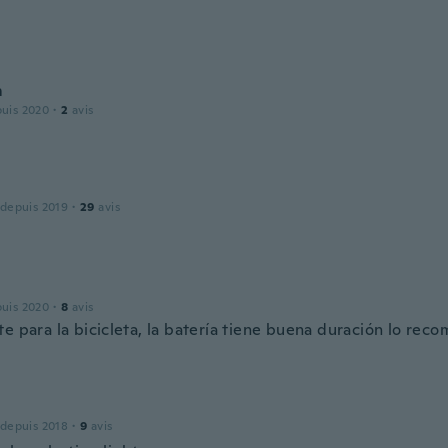
m
puis 2020
·
2
avis
 depuis 2019
·
29
avis
puis 2020
·
8
avis
e para la bicicleta, la batería tiene buena duración lo rec
 depuis 2018
·
9
avis