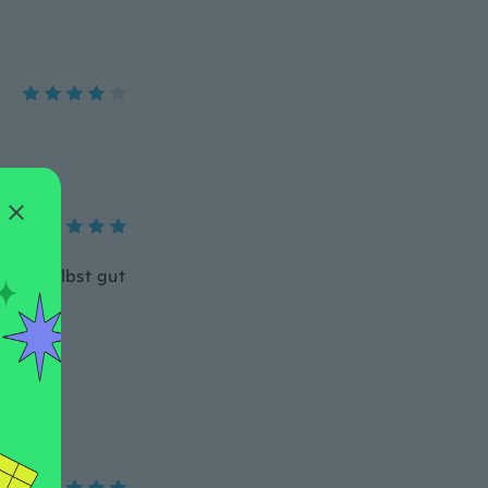
s er selbst gut
!