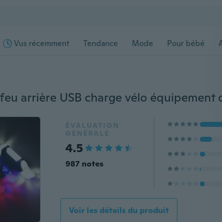
Vus récemment
Tendance
Mode
Pour bébé
s
ÉVALUATION
GÉNÉRALE
4.5
987 notes
Voir les détails du produit