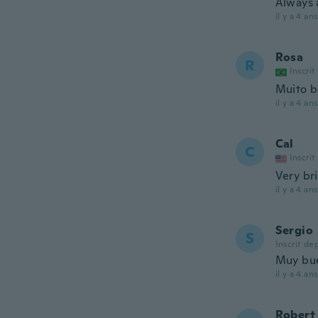
Always a
il y a 4 ans
Rosa
R
Inscrit
Muito 
il y a 4 ans
Cal
C
Inscrit
Very br
il y a 4 ans
Sergio
S
Inscrit de
Muy bue
il y a 4 ans
Robert