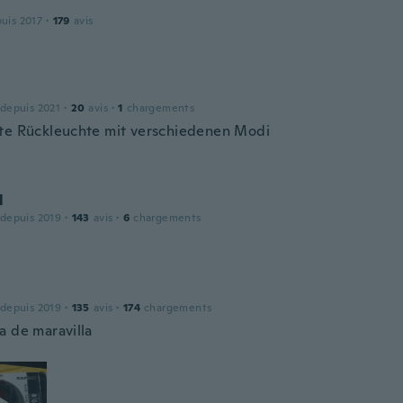
puis 2017
·
179
avis
 depuis 2021
·
20
avis
·
1
chargements
te Rückleuchte mit verschiedenen Modi
l
 depuis 2019
·
143
avis
·
6
chargements
 depuis 2019
·
135
avis
·
174
chargements
a de maravilla