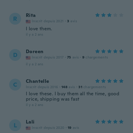
Rita
R
Inscrit depuis 2021
·
3
avis
I love them.
il y a 2 ans
Doreen
D
Inscrit depuis 2017
·
75
avis
·
9
chargements
il y a 2 ans
Chantelle
C
Inscrit depuis 2016
·
148
avis
·
31
chargements
I love these. I buy them all the time, good
price, shipping was fast
il y a 2 ans
Lali
L
Inscrit depuis 2020
·
19
avis