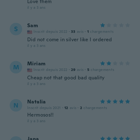
Love them
il y a 3 ans
Sam
S
Inscrit depuis 2022
·
33
avis
·
1
chargements
Did not come in silver like I ordered
il y a 3 ans
Miriam
M
Inscrit depuis 2022
·
29
avis
·
5
chargements
Cheap not that good bad quality
il y a 3 ans
Natalia
N
Inscrit depuis 2021
·
12
avis
·
2
chargements
Hermosos!!
il y a 3 ans
Jana