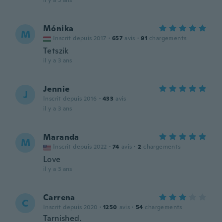
il y a 3 ans
Mónika
M
Inscrit depuis 2017
·
657
avis
·
91
chargements
Tetszik
il y a 3 ans
Jennie
J
Inscrit depuis 2016
·
433
avis
il y a 3 ans
Maranda
M
Inscrit depuis 2022
·
74
avis
·
2
chargements
Love
il y a 3 ans
Carrena
C
Inscrit depuis 2020
·
1250
avis
·
54
chargements
Tarnished.