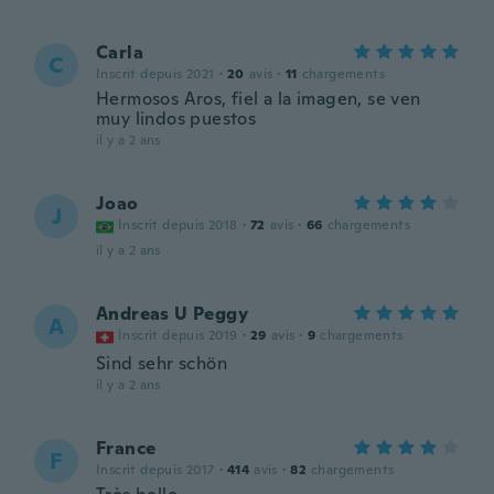
Carla
C
Inscrit depuis 2021
·
20
avis
·
11
chargements
Hermosos Aros, fiel a la imagen, se ven
muy lindos puestos
il y a 2 ans
Joao
J
Inscrit depuis 2018
·
72
avis
·
66
chargements
il y a 2 ans
Andreas U Peggy
A
Inscrit depuis 2019
·
29
avis
·
9
chargements
Sind sehr schön
il y a 2 ans
France
F
Inscrit depuis 2017
·
414
avis
·
82
chargements