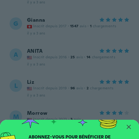
il y a 3 ans
Gianna
G
Inscrit depuis 2017
·
1547
avis
·
1
chargements
il y a 3 ans
ANITA
A
Inscrit depuis 2016
·
25
avis
·
14
chargements
il y a 3 ans
Liz
L
Inscrit depuis 2019
·
96
avis
·
2
chargements
il y a 3 ans
Morrow
M
Inscrit depuis 2023
·
3
avis
Wanted silver, got gold. Not complaining
too much though as they have weight to
them and feel sturdy, came with backs too.