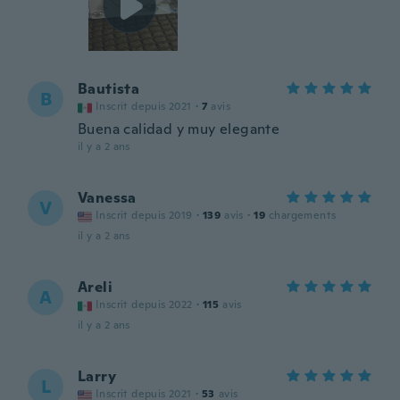
Bautista
B
Inscrit depuis 2021
·
7
avis
Buena calidad y muy elegante
il y a 2 ans
Vanessa
V
Inscrit depuis 2019
·
139
avis
·
19
chargements
il y a 2 ans
Areli
A
Inscrit depuis 2022
·
115
avis
il y a 2 ans
Larry
L
Inscrit depuis 2021
·
53
avis