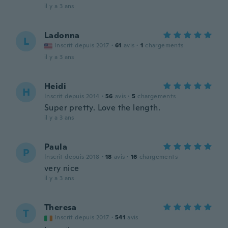
il y a 3 ans
Ladonna
L
Inscrit depuis 2017
·
61
avis
·
1
chargements
il y a 3 ans
Heidi
H
Inscrit depuis 2014
·
56
avis
·
5
chargements
Super pretty. Love the length.
il y a 3 ans
Paula
P
Inscrit depuis 2018
·
18
avis
·
16
chargements
very nice
il y a 3 ans
Theresa
T
Inscrit depuis 2017
·
541
avis