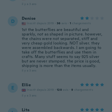
il y a 3 ans
Denise
D
Inscrit depuis 2019
·
36
avis
·
1
chargements
1st the butterflies are beautiful and
sparkly, not as shaped in picture. however,
the chains were not separated, stiff and
very cheap gold looking. NOT silver. they
were assembled backwards. I am going to
take off the butterflies and use them in
crafts. Many stuff seems to say 925 silver
but are never stamped. the price is good,
shipping is more than the items usually.
il y a 3 ans
Ellie
E
Inscrit depuis 2019
·
120
avis
·
9
chargements
il y a 3 ans
Lita