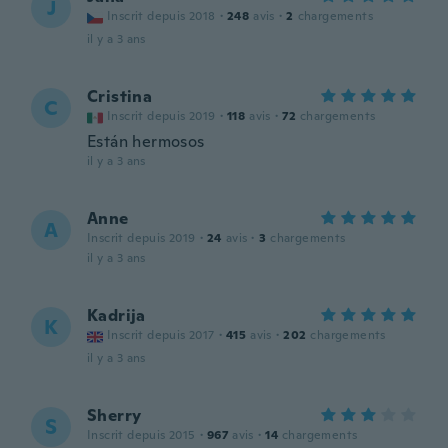
J
Inscrit depuis 2018
·
248
avis
·
2
chargements
il y a 3 ans
Cristina
C
Inscrit depuis 2019
·
118
avis
·
72
chargements
Están hermosos
il y a 3 ans
Anne
A
Inscrit depuis 2019
·
24
avis
·
3
chargements
il y a 3 ans
Kadrija
K
Inscrit depuis 2017
·
415
avis
·
202
chargements
il y a 3 ans
Sherry
S
Inscrit depuis 2015
·
967
avis
·
14
chargements