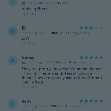
L
Inscrit depuis 2018
·
150
avis
Virkelig flotte
il y a 3 ans
毅
毅
Inscrit depuis 2018
·
203
avis
·
17
chargements
普通
il y a 3 ans
Nancy
N
Inscrit depuis 2017
·
31
avis
·
12
chargements
They are pretty , however from the picture
I thought there was different colors in
them . They are sparkly minus the different
color effect .
il y a 3 ans
Kelly
K
Inscrit depuis 2017
·
190
avis
·
8
chargements