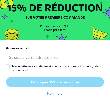
15% DE RÉDUCTION
il y a 3 ans
SUR VOTRE PREMIÈRE COMMANDE
Andrea
A
Inscrit depuis 2022
·
42
avis
Remise max. de 5 $US.
Love them 😘
1 code par client.
il y a 3 ans
Agnes
Adresse email
A
Inscrit depuis 2016
·
2967
avis
Pretty.Thanks.
il y a 3 ans
Je souhaite recevoir des emails marketing et promotionnels (= des
économies !)
Mirko
M
Débloquer 15% de réduction
Inscrit depuis 2020
·
76
avis
·
9
chargements
il y a 3 ans
Non merci
Sandra
S
Inscrit depuis 2015
·
135
avis