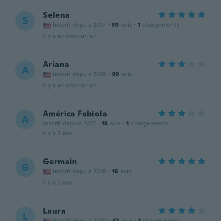
Selena
S
Inscrit depuis 2017
·
30
avis
·
1
chargements
il y a environ un an
Ariana
A
Inscrit depuis 2018
·
99
avis
il y a environ un an
América Fabiola
A
Inscrit depuis 2017
·
18
avis
·
1
chargements
il y a 2 ans
Germain
G
Inscrit depuis 2018
·
18
avis
il y a 2 ans
Laura
L
Inscrit depuis 2020
·
42
avis
·
1
chargements