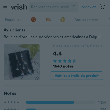
Connexion
Populaires
Vus récemment
Avis clients
Boucles d'oreilles européennes et américaines à l'aiguille en argent S925 Boucles d'oreilles papillon à long gland en zircon
ÉVALUATION GÉNÉRALE
4.4
1643 notes
Voir les détails du produit
Notes
1,154
224