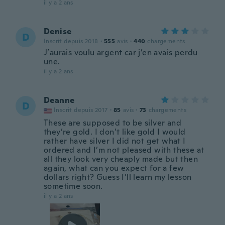
il y a 2 ans
Denise
D
Inscrit depuis 2018
·
555
avis
·
440
chargements
J’aurais voulu argent car j’en avais perdu
une.
il y a 2 ans
Deanne
D
Inscrit depuis 2017
·
85
avis
·
73
chargements
These are supposed to be silver and
they’re gold. I don’t like gold I would
rather have silver I did not get what I
ordered and I’m not pleased with these at
all they look very cheaply made but then
again, what can you expect for a few
dollars right? Guess I’ll learn my lesson
sometime soon.
il y a 2 ans