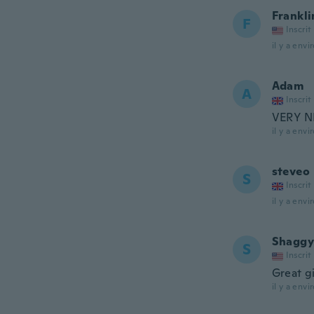
Frankli
F
Inscrit
il y a envi
Adam
A
Inscrit
VERY N
il y a envi
steveo
S
Inscrit
il y a envi
Shaggy
S
Inscrit
Great gi
il y a envi