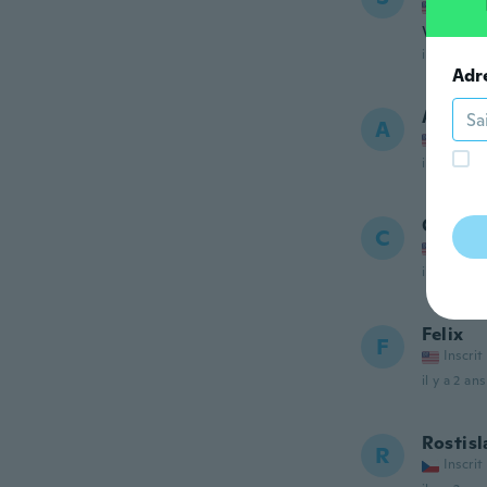
Inscrit
Very co
il y a 2 ans
Adr
Andrew 
A
Inscrit
il y a 2 ans
Charrl
C
Inscrit
il y a 2 ans
Felix
F
Inscrit
il y a 2 ans
Rostisl
R
Inscrit