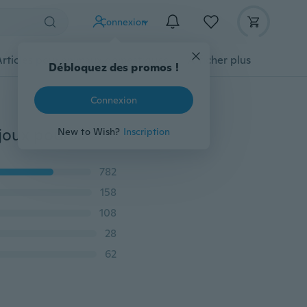
Connexion
Articles pour animaux domestiques
Afficher plus
Débloquez des promos !
Connexion
Collier de crâne de diable en acier inoxydable 316L Bijoux pour hommes Hip Hop
New to Wish?
Inscription
782
158
108
28
62