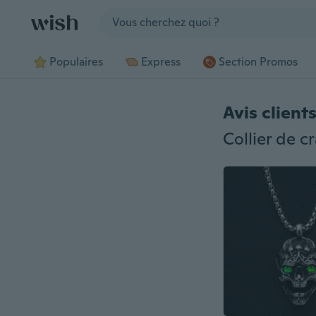
Jump to section
Populaires
Express
Section Promos
Avis client