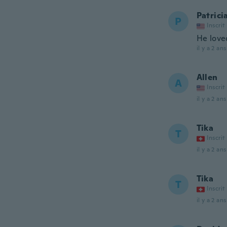
Patrici
P
Inscrit
He love
il y a 2 ans
Allen
A
Inscrit
il y a 2 ans
Tika
T
Inscrit
il y a 2 ans
Tika
T
Inscrit
il y a 2 ans