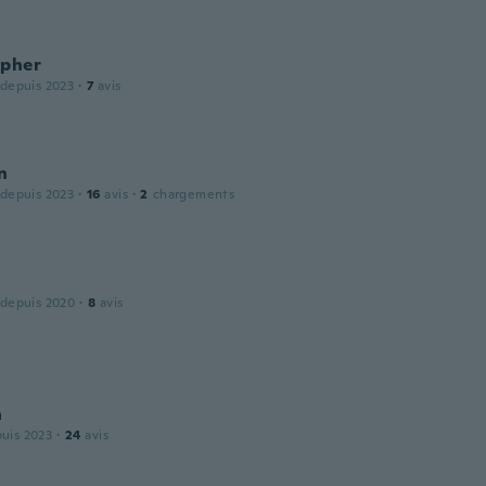
opher
 depuis 2023
·
7
avis
n
 depuis 2023
·
16
avis
·
2
chargements
 depuis 2020
·
8
avis
a
puis 2023
·
24
avis