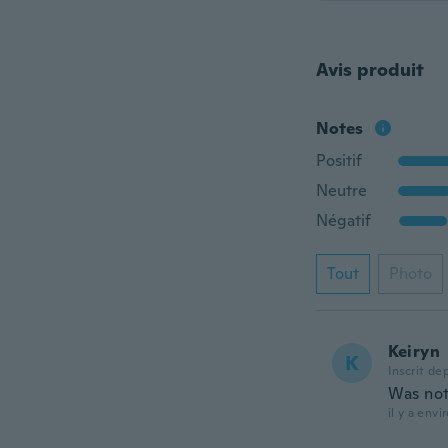
Avis produit
Notes
Positif
Neutre
Négatif
Tout
Photo
Keiryn
K
Inscrit de
Was not
il y a envi