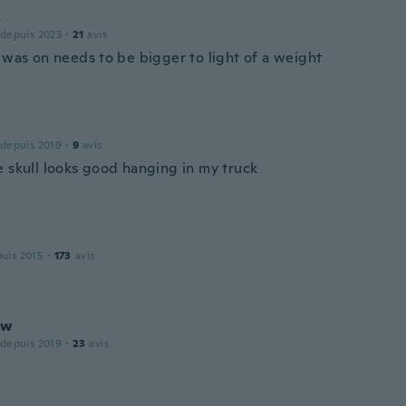
s
 depuis 2023
·
21
avis
t was on needs to be bigger to light of a weight
 depuis 2019
·
9
avis
e skull looks good hanging in my truck
puis 2015
·
173
avis
ew
 depuis 2019
·
23
avis