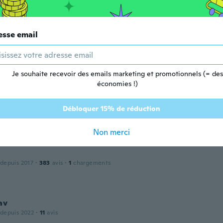
 depuis 2022
·
59
avis
ol
esse email
j,
 depuis 2021
·
3
avis
Je souhaite recevoir des emails marketing et promotionnels (= des
économies !)
ez
Débloquer 15% de réduction
 depuis 2017
·
22
avis
·
3
chargements
Non merci
 depuis 2017
·
383
avis
·
1
chargements
av
 depuis 2022
·
11
avis