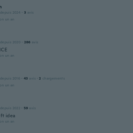
n
 depuis 2024
·
3
avis
ron un an
 depuis 2020
·
286
avis
ICE
ron un an
 depuis 2016
·
43
avis
·
2
chargements
ron un an
 depuis 2022
·
59
avis
ft idea
ron un an