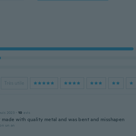
Très utile
puis 2023
·
10
avis
 made with quality metal and was bent and misshapen
ron un an