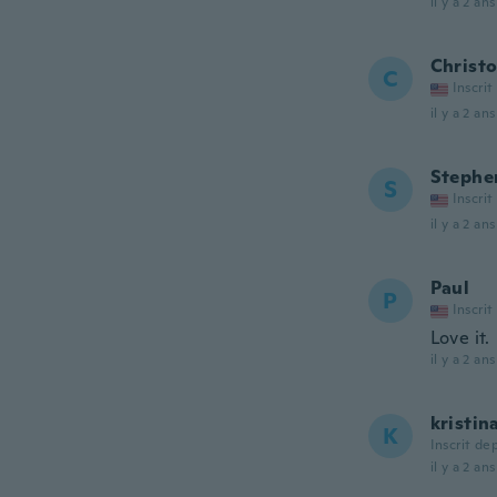
il y a 2 ans
Christ
C
Inscrit
il y a 2 ans
Stephe
S
Inscrit
il y a 2 ans
Paul
P
Inscrit
Love it.
il y a 2 ans
kristin
K
Inscrit de
il y a 2 ans