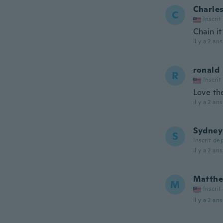
Charle
C
Inscrit
Chain i
il y a 2 ans
ronald
R
Inscrit
Love th
il y a 2 ans
Sydney
S
Inscrit de
il y a 2 ans
Matth
M
Inscrit
il y a 2 ans