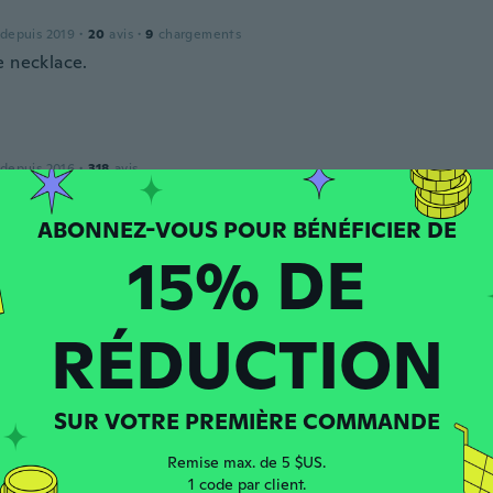
 depuis 2019
·
20
avis
·
9
chargements
e necklace.
 depuis 2016
·
318
avis
15% DE
 depuis 2019
·
331
avis
RÉDUCTION
 depuis 2019
·
58
avis
SUR VOTRE PREMIÈRE COMMANDE
Remise max. de 5 $US.
1 code par client.