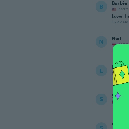
Barbie
B
Inscrit
Love th
il y a 2 ans
Neil
N
Inscrit
il y a 2 ans
Lola
L
Inscrit
il y a 2 ans
Steve
S
Inscrit
il y a 2 ans
Shaggy
S