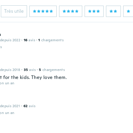
Très utile
n
 depuis 2022
·
16
avis
·
1
chargements
is
 depuis 2018
·
35
avis
·
5
chargements
t for the kids. They love them.
ron un an
 depuis 2021
·
62
avis
ron un an