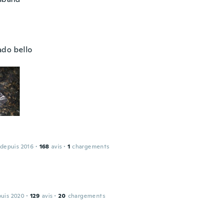
do bello
 depuis 2016
·
168
avis
·
1
chargements
puis 2020
·
129
avis
·
20
chargements