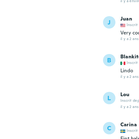
il y a envi
Juan
J
Inscrit
Very coo
il y a 2 ans
Blankit
B
Inscrit
Lindo
il y a 2 ans
Lou
L
Inscrit de
il y a 2 ans
Carina
C
Inscrit
Fint ha