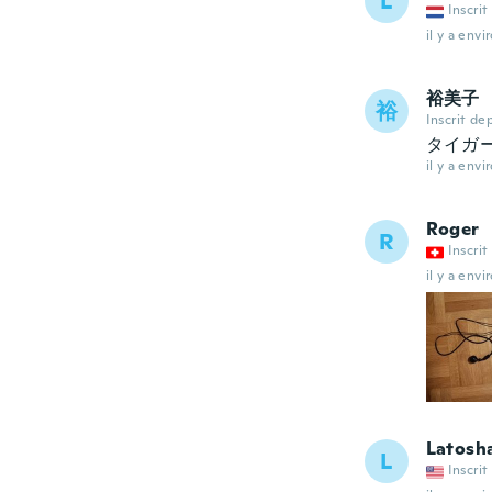
L
Inscrit
il y a envi
裕美子
裕
Inscrit de
タイガ
il y a envi
Roger
R
Inscrit
il y a envi
Latosh
L
Inscrit