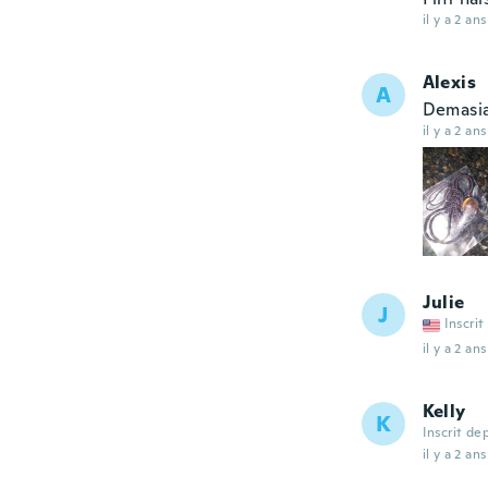
il y a 2 ans
Alexis
A
Demasia
il y a 2 ans
Julie
J
Inscrit
il y a 2 ans
Kelly
K
Inscrit de
il y a 2 ans