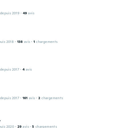
 depuis 2019
·
49
avis
puis 2018
·
138
avis
·
1
chargements
 depuis 2017
·
4
avis
 depuis 2017
·
161
avis
·
2
chargements
y
puis 2020
·
29
avis
·
5
chargements