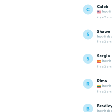
Caleb
C
Inscrit
il y a 2 ans
Shawn
S
Inscrit de
il y a 2 ans
Sergio
S
Inscrit
il y a 2 ans
Rima
R
Inscrit
il y a 2 ans
Bradle
B
Inscrit de