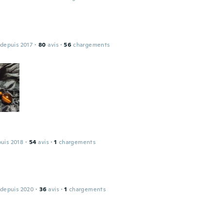
 depuis 2017
·
80
avis
·
56
chargements
l
puis 2018
·
54
avis
·
1
chargements
 depuis 2020
·
36
avis
·
1
chargements