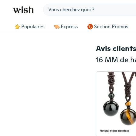
Jump to section
Populaires
Express
Section Promos
Avis client