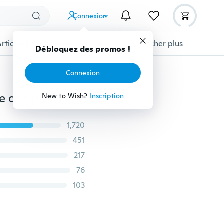
Connexion
Articles pour animaux domestiques
Afficher plus
Débloquez des promos !
Connexion
16 MM de haute qualité pur naturel oeil de tigre pierre obsidienne chanceux bénédiction perles pendentif réglable collier de guérison
New to Wish?
Inscription
1,720
451
217
76
103