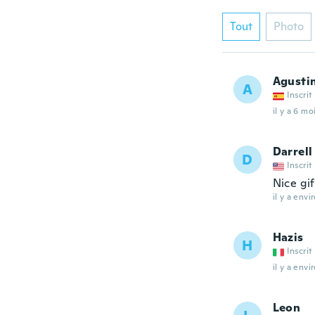
Tout
Photo
Agusti
A
Inscrit
il y a 6 mo
Darrell
D
Inscrit
Nice gif
il y a envi
Hazis
H
Inscrit
il y a envi
Leon