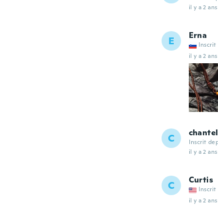
il y a 2 ans
Erna
E
Inscrit
il y a 2 ans
chante
C
Inscrit de
il y a 2 ans
Curtis
C
Inscrit
il y a 2 ans