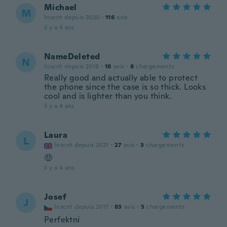
Michael
M
Inscrit depuis 2020
·
116
avis
il y a 4 ans
NameDeleted
N
Inscrit depuis 2018
·
18
avis
·
8
chargements
Really good and actually able to protect
the phone since the case is so thick. Looks
cool and is lighter than you think.
il y a 4 ans
Laura
L
Inscrit depuis 2021
·
27
avis
·
3
chargements
🤑
il y a 4 ans
Josef
J
Inscrit depuis 2017
·
83
avis
·
5
chargements
Perfektní