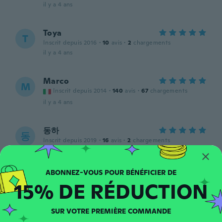
il y a 4 ans
Toya
T
Inscrit depuis 2016
·
10
avis
·
2
chargements
il y a 4 ans
Marco
M
Inscrit depuis 2014
·
140
avis
·
67
chargements
il y a 4 ans
동하
동
Inscrit depuis 2019
·
16
avis
·
2
chargements
il y a 4 ans
sharon
S
15% DE RÉDUCTION
Inscrit depuis 2017
·
101
avis
·
15
chargements
Very nice for the price
il y a 4 ans
SUR VOTRE PREMIÈRE COMMANDE