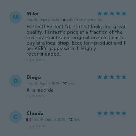
Mike
M
Inscrit depuis 2018
·
6
avis
·
1
chargements
Perfect! Perfect fit, perfect look, and great
quality. Fantastic price at a fraction of the
cost my exact same original one cost me to
buy at a local shop. Excellent product and I
am VERY happy with it. Highly
recommended.
il y a 3 ans
Diego
D
Inscrit depuis 2018
·
37
avis
A la medida
il y a 3 ans
Claude
C
Inscrit depuis 2018
·
12
avis
il y a 3 ans