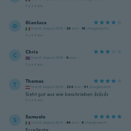
il y a 4 ans
Gianluca
G
Inscrit depuis 2019
·
28
avis
·
16
chargements
il y a 4 ans
Chris
C
Inscrit depuis 2019
·
6
avis
il y a 4 ans
Thomas
T
Inscrit depuis 2020
·
234
avis
·
31
chargements
Sieht gut aus wie beschrieben 👍👍👍
il y a 4 ans
Samuele
S
Inscrit depuis 2014
·
84
avis
·
9
chargements
Eccellente