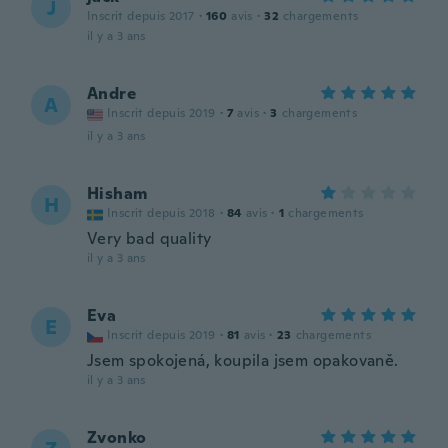
J
Inscrit depuis 2017
·
160
avis
·
32
chargements
il y a 3 ans
Andre
A
Inscrit depuis 2019
·
7
avis
·
3
chargements
il y a 3 ans
Hisham
H
Inscrit depuis 2018
·
84
avis
·
1
chargements
Very bad quality
il y a 3 ans
Eva
E
Inscrit depuis 2019
·
81
avis
·
23
chargements
Jsem spokojená, koupila jsem opakovaně.
il y a 3 ans
Zvonko