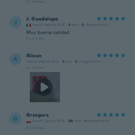
il y a 4 ans
J. Guadalupe
J
Inscrit depuis 2018
·
3
avis
·
2
chargements
Muy buena calidad
il y a 4 ans
Alison
A
Inscrit depuis 2022
·
1
avis
·
2
chargements
il y a 4 ans
Grzegorz
G
Inscrit depuis 2015
·
30
avis
·
1
chargements
il y a 4 ans