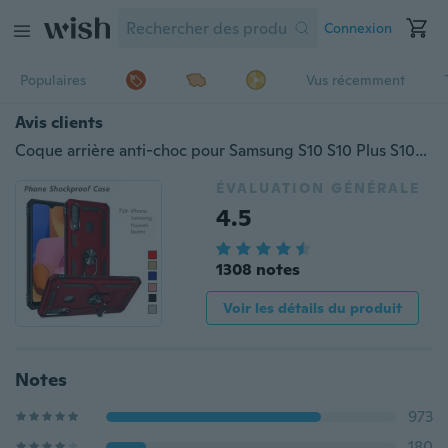
Connexion
Populaires
Vus récemment
Avis clients
Coque arrière anti-choc pour Samsung S10 S10 Plus S10e S9 S8 NOTE 10 pro NOTE 9 A20E A10E A20 / A30 A40 A50 / A50S A70 / A70S A80 / A90 A20S A71 A51, iPhone 11 11Pro 11pro Max X Xs Max XR 8 7 6 6s Plus SE, Huawei Mate 30 20 P 40 30 20 pro lite, Redmi 7 7A Note 8 pro
ÉVALUATION GÉNÉRALE
4.5
1308 notes
Voir les détails du produit
Notes
973
180