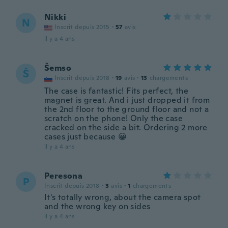
Nikki
N
Inscrit depuis 2015
·
57
avis
il y a 4 ans
Šemso
Š
Inscrit depuis 2018
·
19
avis
·
13
chargements
The case is fantastic! Fits perfect, the
magnet is great. And i just dropped it from
the 2nd floor to the ground floor and not a
scratch on the phone! Only the case
cracked on the side a bit. Ordering 2 more
cases just because 😀
il y a 4 ans
Peresona
P
Inscrit depuis 2018
·
3
avis
·
1
chargements
It's totally wrong, about the camera spot
and the wrong key on sides
il y a 4 ans