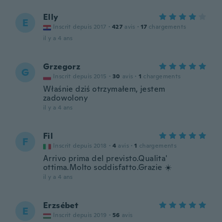
Elly
E
Inscrit depuis 2017
·
427
avis
·
17
chargements
il y a 4 ans
Grzegorz
G
Inscrit depuis 2015
·
30
avis
·
1
chargements
Właśnie dziś otrzymałem, jestem
zadowolony
il y a 4 ans
Fil
F
Inscrit depuis 2018
·
4
avis
·
1
chargements
Arrivo prima del previsto.Qualita'
ottima.Molto soddisfatto.Grazie ☀️
il y a 4 ans
Erzsébet
E
Inscrit depuis 2019
·
56
avis