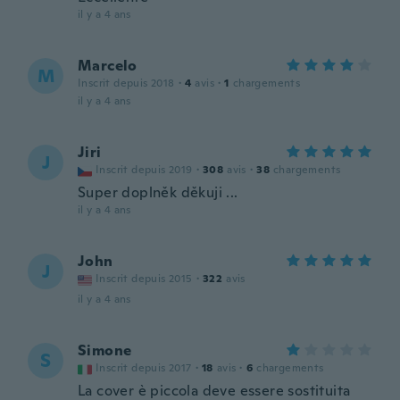
il y a 4 ans
Marcelo
M
Inscrit depuis 2018
·
4
avis
·
1
chargements
il y a 4 ans
Jiri
J
Inscrit depuis 2019
·
308
avis
·
38
chargements
Super doplněk děkuji ...
il y a 4 ans
John
J
Inscrit depuis 2015
·
322
avis
il y a 4 ans
Simone
S
Inscrit depuis 2017
·
18
avis
·
6
chargements
La cover è piccola deve essere sostituita