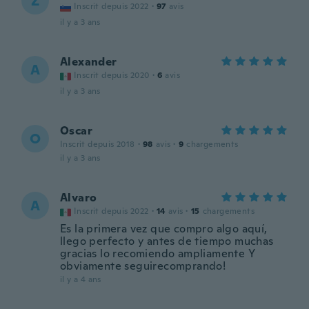
Z
Inscrit depuis 2022
·
97
avis
il y a 3 ans
Alexander
A
Inscrit depuis 2020
·
6
avis
il y a 3 ans
Oscar
O
Inscrit depuis 2018
·
98
avis
·
9
chargements
il y a 3 ans
Alvaro
A
Inscrit depuis 2022
·
14
avis
·
15
chargements
Es la primera vez que compro algo aquí,
llego perfecto y antes de tiempo muchas
gracias lo recomiendo ampliamente Y
obviamente seguirecomprando!
il y a 4 ans