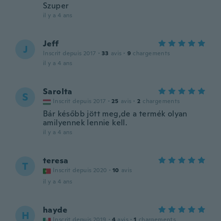
Szuper
il y a 4 ans
Jeff
J
Inscrit depuis 2017
·
33
avis
·
9
chargements
il y a 4 ans
Sarolta
S
Inscrit depuis 2017
·
25
avis
·
2
chargements
Bár később jött meg,de a termék olyan
amilyennek lennie kell.
il y a 4 ans
teresa
T
Inscrit depuis 2020
·
10
avis
il y a 4 ans
hayde
H
Inscrit depuis 2019
·
4
avis
·
1
chargements