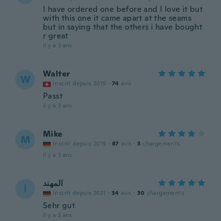
I have ordered one before and I love it but
with this one it came apart at the seams
but in saying that the others i have bought
r great
il y a 3 ans
Walter
W
Inscrit depuis 2019
·
74
avis
Passt
il y a 3 ans
Mike
M
Inscrit depuis 2019
·
87
avis
·
3
chargements
il y a 3 ans
المهند
ا
Inscrit depuis 2021
·
34
avis
·
30
chargements
Sehr gut
il y a 3 ans