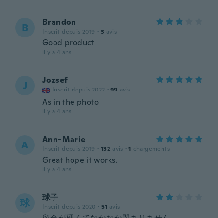
Brandon
B
Inscrit depuis 2019
·
3
avis
Good product
il y a 4 ans
Jozsef
J
Inscrit depuis 2022
·
99
avis
As in the photo
il y a 4 ans
Ann-Marie
A
Inscrit depuis 2019
·
132
avis
·
1
chargements
Great hope it works.
il y a 4 ans
球子
球
Inscrit depuis 2020
·
51
avis
留金が硬くてなかなか閉まりません