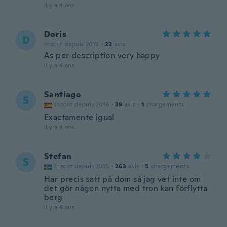
il y a 4 ans
Doris
D
Inscrit depuis 2015
·
22
avis
As per description very happy
il y a 4 ans
Santiago
S
Inscrit depuis 2016
·
39
avis
·
1
chargements
Exactamente igual
il y a 4 ans
Stefan
S
Inscrit depuis 2015
·
263
avis
·
5
chargements
Har precis satt på dom så jag vet inte om
det gör någon nytta med tron kan förflytta
berg
il y a 4 ans