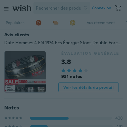
Connexion
Populaires
Vus récemment
Avis clients
Date Hommes 4 EN 1374 Pcs Énergie Stons Double Force Thérapie Magnétique Élémentaire Bracelet Arthrite Soulagement De La Douleur Santé Énergie Bio Magnétique Réglable Mâle Cadeau
ÉVALUATION GÉNÉRALE
3.8
931 notes
Voir les détails du produit
Notes
438
191