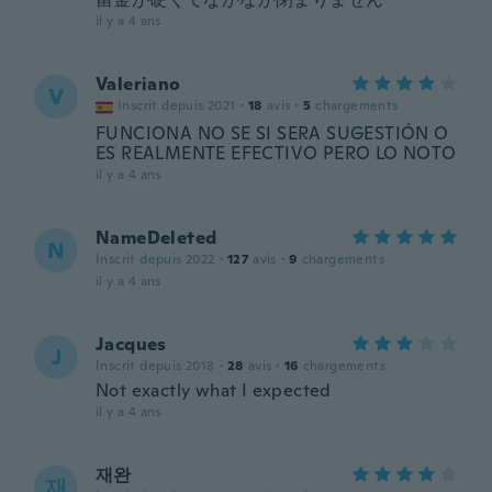
il y a 4 ans
Valeriano
V
Inscrit depuis 2021
·
18
avis
·
5
chargements
FUNCIONA NO SE SI SERA SUGESTIÓN O
ES REALMENTE EFECTIVO PERO LO NOTO
il y a 4 ans
NameDeleted
N
Inscrit depuis 2022
·
127
avis
·
9
chargements
il y a 4 ans
Jacques
J
Inscrit depuis 2018
·
28
avis
·
16
chargements
Not exactly what I expected
il y a 4 ans
재완
재