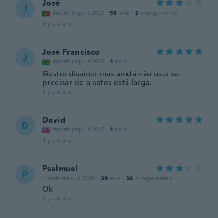
José
J
Inscrit depuis 2021
·
53
avis
·
2
chargements
il y a 4 ans
José Francisco
J
Inscrit depuis 2019
·
1
avis
Gostei disainer mas ainda não usei vá
precisar de ajustes está larga.
il y a 4 ans
David
D
Inscrit depuis 2018
·
1
avis
il y a 4 ans
Psalmuel
P
Inscrit depuis 2019
·
39
avis
·
36
chargements
Ok
il y a 4 ans