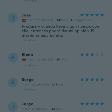
il y a 4 ans
Jose
J
Inscrit depuis 2017
·
241
avis
·
1
chargements
Probaré y cuando lleve algún tiempo con
ella, entonces podré dar mi opinión. El
diseño es muy bonito.
il y a 4 ans
Elena
E
Inscrit depuis 2017
·
60
avis
il y a 4 ans
Serge
S
Inscrit depuis 2020
·
241
avis
il y a 4 ans
Jorge
J
Inscrit depuis 2021
·
23
avis