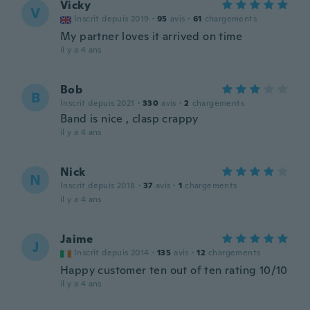
Vicky
V
Inscrit depuis 2019
·
95
avis
·
61
chargements
My partner loves it arrived on time
il y a 4 ans
Bob
B
Inscrit depuis 2021
·
330
avis
·
2
chargements
Band is nice , clasp crappy
il y a 4 ans
Nick
N
Inscrit depuis 2018
·
37
avis
·
1
chargements
il y a 4 ans
Jaime
J
Inscrit depuis 2014
·
135
avis
·
12
chargements
Happy customer ten out of ten rating 10/10
il y a 4 ans