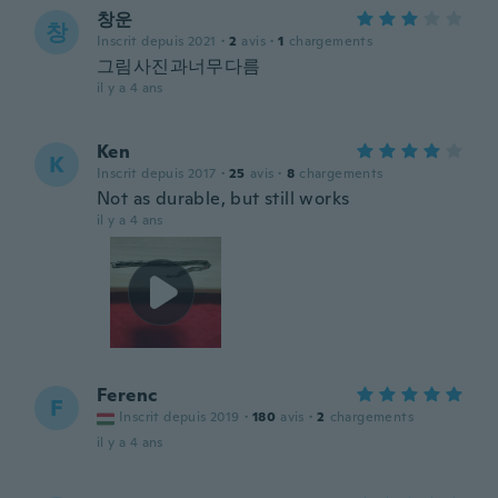
창운
창
Inscrit depuis 2021
·
2
avis
·
1
chargements
그림사진과너무다름
il y a 4 ans
Ken
K
Inscrit depuis 2017
·
25
avis
·
8
chargements
Not as durable, but still works
il y a 4 ans
Ferenc
F
Inscrit depuis 2019
·
180
avis
·
2
chargements
il y a 4 ans