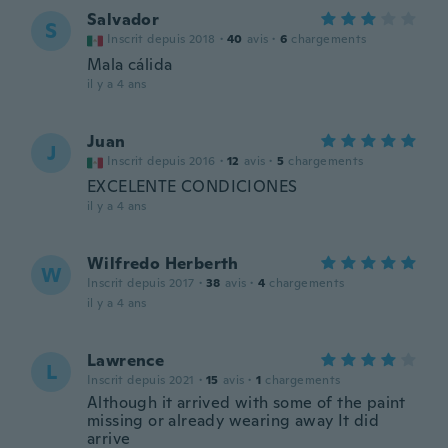
Salvador
S
Inscrit depuis 2018
·
40
avis
·
6
chargements
Mala cálida
il y a 4 ans
Juan
J
Inscrit depuis 2016
·
12
avis
·
5
chargements
EXCELENTE CONDICIONES
il y a 4 ans
Wilfredo Herberth
W
Inscrit depuis 2017
·
38
avis
·
4
chargements
il y a 4 ans
Lawrence
L
Inscrit depuis 2021
·
15
avis
·
1
chargements
Although it arrived with some of the paint
missing or already wearing away It did
arrive