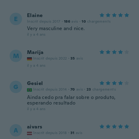
Elaine
E
Inscrit depuis 2017
·
186
avis
·
10
chargements
Very masculine and nice.
il y a 4 ans
Marija
M
Inscrit depuis 2022
·
35
avis
il y a 4 ans
Gesiel
G
Inscrit depuis 2014
·
70
avis
·
23
chargements
Ainda cedo pra falar sobre o produto,
esperando resultado
il y a 4 ans
aivars
A
Inscrit depuis 2018
·
31
avis