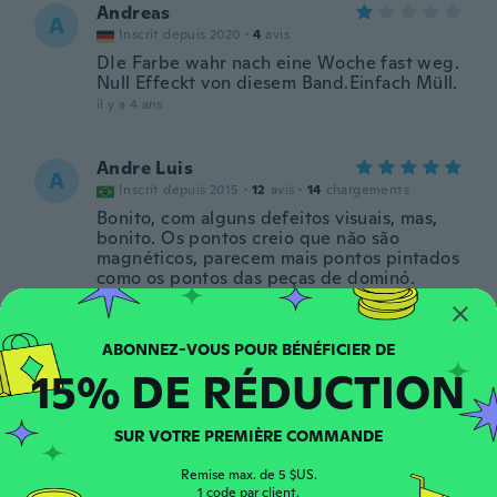
Andreas
A
Inscrit depuis 2020
·
4
avis
DIe Farbe wahr nach eine Woche fast weg.
Null Effeckt von diesem Band.Einfach Müll.
il y a 4 ans
Andre Luis
A
Inscrit depuis 2015
·
12
avis
·
14
chargements
Bonito, com alguns defeitos visuais, mas,
bonito. Os pontos creio que não são
magnéticos, parecem mais pontos pintados
como os pontos das peças de dominó.
il y a 5 ans
裕生壱
裕
15% DE RÉDUCTION
Inscrit depuis 2017
·
1
avis
il y a 5 ans
SUR VOTRE PREMIÈRE COMMANDE
Michael
Remise max. de 5 $US.
M
Inscrit depuis 2018
1 code par client.
·
13
avis