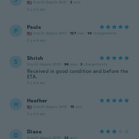
Inscrit depuis 2021
·
2
avis
il y a 4 ans
Paula
P
Inscrit depuis 2017
·
127
avis
·
10
chargements
il y a 4 ans
Shrish
S
Inscrit depuis 2019
·
94
avis
·
3
chargements
Received in good condition and before the
ETA.
il y a 4 ans
Heather
H
Inscrit depuis 2018
·
15
avis
il y a 4 ans
Diane
D
Inscrit depuis 2018
·
23
avis