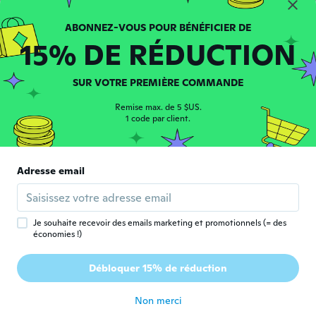
Deanna
D
Inscrit depuis 2018
·
115
avis
il y a 4 ans
15% DE RÉDUCTION
Marie-Claude
M
SUR VOTRE PREMIÈRE COMMANDE
Inscrit depuis 2016
·
58
avis
·
15
chargements
il y a 4 ans
Remise max. de 5 $US.
1 code par client.
Donna
D
Inscrit depuis 2017
·
156
avis
·
101
chargements
Adresse email
Cheaply made but cute
il y a 4 ans
Je souhaite recevoir des emails marketing et promotionnels (= des
Summer
S
économies !)
Inscrit depuis 2021
·
4
avis
It was a little cheaper made then expected
Débloquer 15% de réduction
and small ... but will do
il y a 4 ans
Non merci