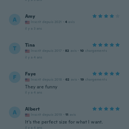
Amy
A
Inscrit depuis 2021
·
4
avis
il y a 3 ans
Tina
T
Inscrit depuis 2017
·
82
avis
·
10
chargements
il y a 4 ans
Faye
F
Inscrit depuis 2018
·
62
avis
·
19
chargements
They are funny
il y a 4 ans
Albert
A
Inscrit depuis 2019
·
11
avis
It's the perfect size for what I want.
il y a 4 ans