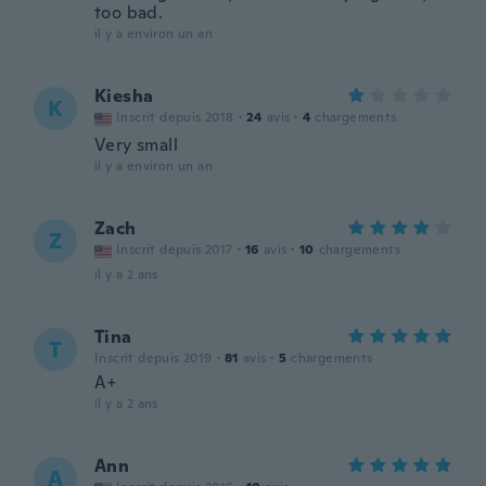
too bad.
il y a environ un an
Kiesha
K
Inscrit depuis 2018
·
24
avis
·
4
chargements
Very small
il y a environ un an
Zach
Z
Inscrit depuis 2017
·
16
avis
·
10
chargements
il y a 2 ans
Tina
T
Inscrit depuis 2019
·
81
avis
·
5
chargements
A+
il y a 2 ans
Ann
A