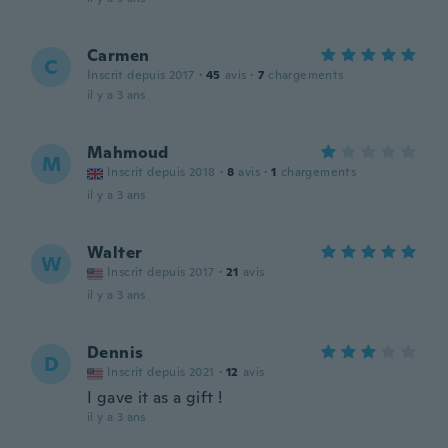
Carmen
C
Inscrit depuis 2017
·
45
avis
·
7
chargements
il y a 3 ans
Mahmoud
M
Inscrit depuis 2018
·
8
avis
·
1
chargements
il y a 3 ans
Walter
W
Inscrit depuis 2017
·
21
avis
il y a 3 ans
Dennis
D
Inscrit depuis 2021
·
12
avis
I gave it as a gift !
il y a 3 ans