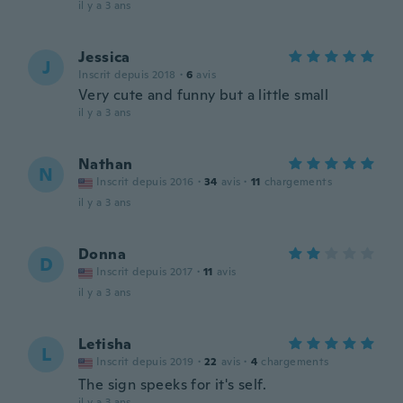
il y a 3 ans
Jessica
J
Inscrit depuis 2018
·
6
avis
Very cute and funny but a little small
il y a 3 ans
Nathan
N
Inscrit depuis 2016
·
34
avis
·
11
chargements
il y a 3 ans
Donna
D
Inscrit depuis 2017
·
11
avis
il y a 3 ans
Letisha
L
Inscrit depuis 2019
·
22
avis
·
4
chargements
The sign speeks for it's self.
il y a 3 ans