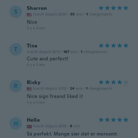
Sharron
S
Inscrit depuis 2020
·
35
avis
·
1
chargements
Nice
il y a 3 ans
Tina
T
Inscrit depuis 2013
·
187
avis
·
1
chargements
Cute and perfect!
il y a 3 ans
Ricky
R
Inscrit depuis 2019
·
24
avis
·
1
chargements
Nice sign freand liked it
il y a 3 ans
Helle
H
Inscrit depuis 2016
·
6
avis
Så perfekt. Mange sier det er morsomt.