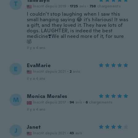
Tamralyn
T
Inscrit depuis 2019
·
1725
avis
·
738
chargements
I couldn’t stop laughing when I saw this
small hanging saying 😂 it’s hilarious! It was
a gift, and they loved it. They have lots of
dogs. LAUGHTER, is indeed the best
medicine❣️We all need more of it, for sure
🤣
il y a 4 ans
EvaMarie
E
Inscrit depuis 2021
·
2
avis
il y a 4 ans
Monica Morales
M
Inscrit depuis 2017
·
94
avis
·
6
chargements
il y a 4 ans
Janet
J
Inscrit depuis 2021
·
43
avis