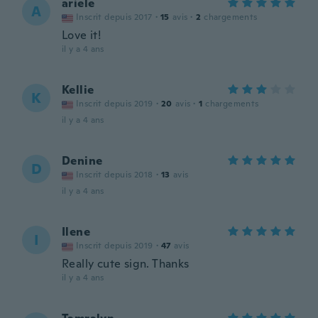
ariele
A
Inscrit depuis 2017
·
15
avis
·
2
chargements
Love it!
il y a 4 ans
Kellie
K
Inscrit depuis 2019
·
20
avis
·
1
chargements
il y a 4 ans
Denine
D
Inscrit depuis 2018
·
13
avis
il y a 4 ans
Ilene
I
Inscrit depuis 2019
·
47
avis
Really cute sign. Thanks
il y a 4 ans