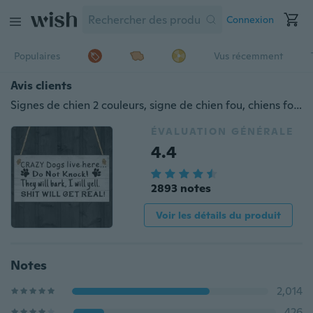
Connexion
Populaires
Vus récemment
Avis clients
Signes de chien 2 couleurs, signe de chien fou, chiens fous vivent ici, signes de chat, ne pas frapper, signes d'animaux, les chiens aboyeront, la merde obtiendra une véritable étiquette de chien de signe
ÉVALUATION GÉNÉRALE
4.4
2893 notes
Voir les détails du produit
Notes
2,014
426