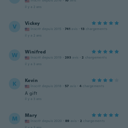
Inscrit depuis 2016
·
10
avis
il y a 2 ans
Vickey
V
Inscrit depuis 2015
·
741
avis
·
13
chargements
il y a 2 ans
Winifred
W
Inscrit depuis 2019
·
293
avis
·
2
chargements
il y a 3 ans
Kevin
K
Inscrit depuis 2018
·
57
avis
·
4
chargements
A gift
il y a 3 ans
Mary
M
Inscrit depuis 2020
·
89
avis
·
2
chargements
il y a 3 ans