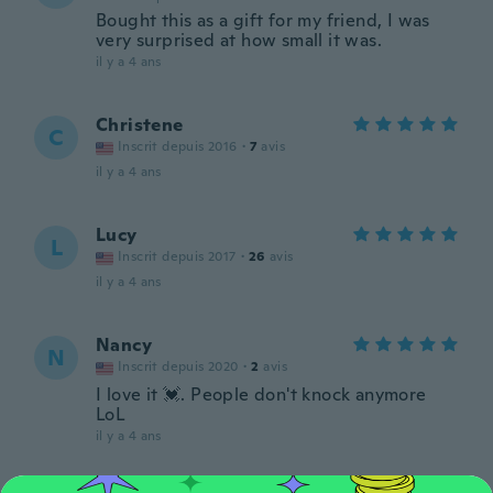
Bought this as a gift for my friend, I was
very surprised at how small it was.
il y a 4 ans
Christene
C
Inscrit depuis 2016
·
7
avis
il y a 4 ans
Lucy
L
Inscrit depuis 2017
·
26
avis
il y a 4 ans
Nancy
N
Inscrit depuis 2020
·
2
avis
I love it 💓. People don't knock anymore
LoL
il y a 4 ans