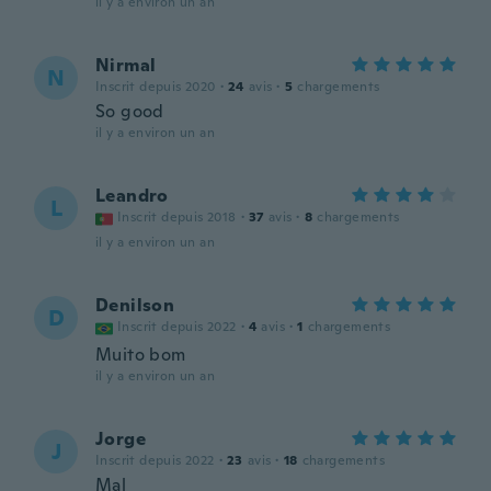
il y a environ un an
Nirmal
N
Inscrit depuis 2020
·
24
avis
·
5
chargements
So good
il y a environ un an
Leandro
L
Inscrit depuis 2018
·
37
avis
·
8
chargements
il y a environ un an
Denilson
D
Inscrit depuis 2022
·
4
avis
·
1
chargements
Muito bom
il y a environ un an
Jorge
J
Inscrit depuis 2022
·
23
avis
·
18
chargements
Mal