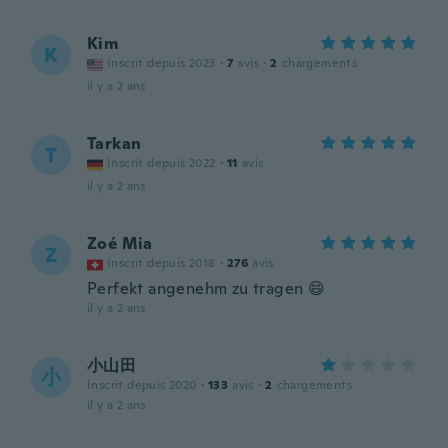
Kim
K
Inscrit depuis 2023
·
7
avis
·
2
chargements
il y a 2 ans
Tarkan
T
Inscrit depuis 2022
·
11
avis
il y a 2 ans
Zoé Mia
Z
Inscrit depuis 2018
·
276
avis
Perfekt angenehm zu tragen 😄
il y a 2 ans
小山田
小
Inscrit depuis 2020
·
133
avis
·
2
chargements
il y a 2 ans