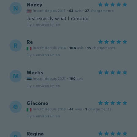
Nancy
N
Inscrit depuis 2017
·
62
avis
·
27
chargements
Just exactly what I needed
il y a environ un an
Re
R
Inscrit depuis 2014
·
104
avis
·
15
chargements
il y a environ un an
Meelis
M
Inscrit depuis 2021
·
160
avis
il y a environ un an
Giacomo
G
Inscrit depuis 2019
·
42
avis
·
1
chargements
il y a environ un an
Regina