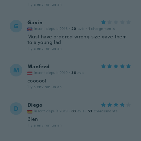
il y a environ un an
Gavin
G
Inscrit depuis 2016
·
20
avis
·
1
chargements
Must have ordered wrong size gave them
to a young lad
il y a environ un an
Manfred
M
Inscrit depuis 2019
·
36
avis
coooool
il y a environ un an
Diego
D
Inscrit depuis 2019
·
83
avis
·
53
chargements
Bien
il y a environ un an