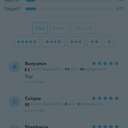
Neutre
614
Négatif
675
Tout
Photo
Très utile
Benjamin
B
Inscrit depuis 2017
·
111
avis
·
46
chargements
Top
il y a 6 mois
Caique
C
Inscrit depuis 2019
·
6
avis
·
3
chargements
il y a 9 mois
Stephanie