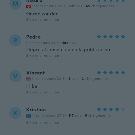
Mauro
M
Inscrit depuis 2019
·
691
avis
·
45
chargements
Gerne wieder.
il y a environ un an
Pedro
P
Inscrit depuis 2018
·
188
avis
Llegó tal como está en la publicación.
il y a environ un an
Vincent
V
Inscrit depuis 2018
·
8
avis
·
2
chargements
I like
il y a environ un an
Kristina
K
Inscrit depuis 2016
·
117
avis
·
6
chargements
il y a environ un an