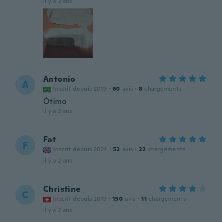
il y a 2 ans
Antonio
A
Inscrit depuis 2019
·
60
avis
·
8
chargements
Ótimo
il y a 2 ans
Fat
F
Inscrit depuis 2024
·
52
avis
·
22
chargements
il y a 2 ans
Christine
C
Inscrit depuis 2019
·
150
avis
·
11
chargements
il y a 2 ans