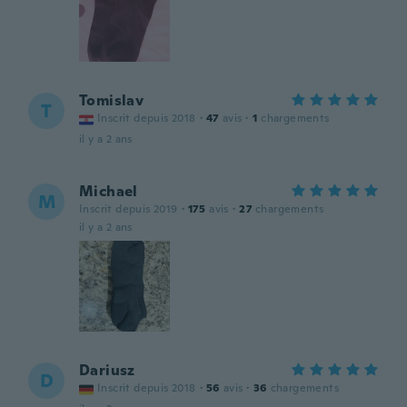
Tomislav
T
Inscrit depuis 2018
·
47
avis
·
1
chargements
il y a 2 ans
Michael
M
Inscrit depuis 2019
·
175
avis
·
27
chargements
il y a 2 ans
Dariusz
D
Inscrit depuis 2018
·
56
avis
·
36
chargements