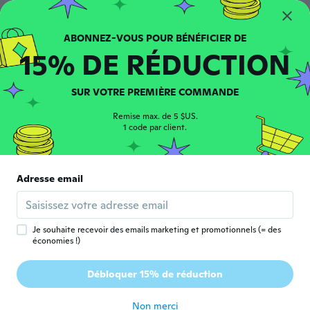
Roslyn
R
Inscrit depuis 2020
·
612
avis
very good
15% DE RÉDUCTION
il y a 2 ans
SUR VOTRE PREMIÈRE COMMANDE
Pit
P
Inscrit depuis 2019
·
99
avis
·
9
chargements
Remise max. de 5 $US.
Massiv zu klein und unbrauchbar da ich die
1 code par client.
Socken nicht anziehen kann!
il y a 2 ans
Adresse email
Serkan
S
Inscrit depuis 2018
·
90
avis
·
16
chargements
il y a 2 ans
Je souhaite recevoir des emails marketing et promotionnels (= des
économies !)
Milena
M
Débloquer 15% de réduction
Inscrit depuis 2018
·
53
avis
il y a 2 ans
Non merci