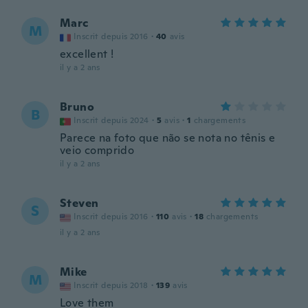
Marc
M
Inscrit depuis 2016
·
40
avis
excellent !
il y a 2 ans
Bruno
B
Inscrit depuis 2024
·
5
avis
·
1
chargements
Parece na foto que não se nota no tênis e
veio comprido
il y a 2 ans
Steven
S
Inscrit depuis 2016
·
110
avis
·
18
chargements
il y a 2 ans
Mike
M
Inscrit depuis 2018
·
139
avis
Love them