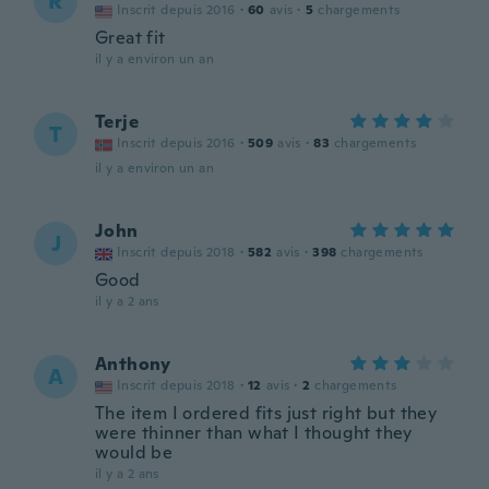
R
Inscrit depuis 2016
·
60
avis
·
5
chargements
Great fit
il y a environ un an
Terje
T
Inscrit depuis 2016
·
509
avis
·
83
chargements
il y a environ un an
John
J
Inscrit depuis 2018
·
582
avis
·
398
chargements
Good
il y a 2 ans
Anthony
A
Inscrit depuis 2018
·
12
avis
·
2
chargements
The item I ordered fits just right but they
were thinner than what I thought they
would be
il y a 2 ans