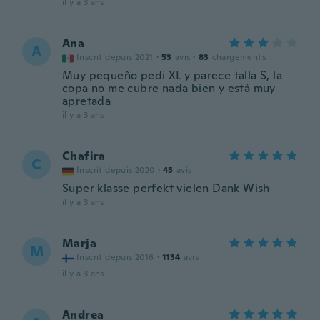
il y a 3 ans
Ana
A
Inscrit depuis 2021
·
53
avis
·
83
chargements
Muy pequeño pedí XL y parece talla S, la
copa no me cubre nada bien y está muy
apretada
il y a 3 ans
Chafira
C
Inscrit depuis 2020
·
45
avis
Super klasse perfekt vielen Dank Wish
il y a 3 ans
Marja
M
Inscrit depuis 2016
·
1134
avis
il y a 3 ans
Andrea