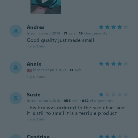
Andrea
A
Inscrit depuis 2018
·
71
avis
·
19
chargements
Good quality just made small
il y a 2 ans
Annie
A
Inscrit depuis 2021
·
13
avis
il y a 2 ans
Susie
S
Inscrit depuis 2018
·
956
avis
·
682
chargements
This bra was ordered to the size chart and
it is still to small it is a terrible product
il y a 2 ans
Cendrine