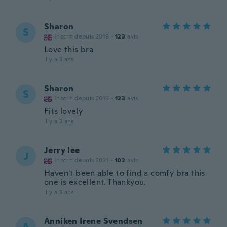
Sharon
S
Inscrit depuis 2019
·
123
avis
Love this bra
il y a 3 ans
Sharon
S
Inscrit depuis 2019
·
123
avis
Fits lovely
il y a 3 ans
Jerry lee
J
Inscrit depuis 2021
·
102
avis
Haven't been able to find a comfy bra this
one is excellent. Thankyou.
il y a 3 ans
Anniken Irene Svendsen