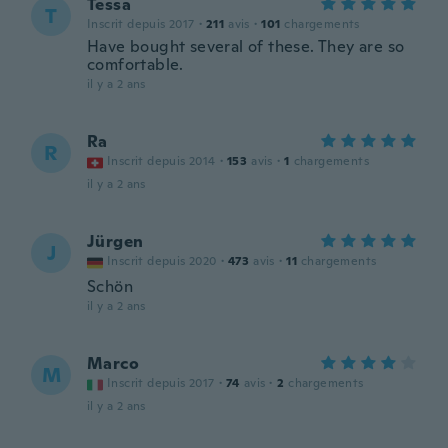
Tessa
T
Inscrit depuis 2017
·
211
avis
·
101
chargements
Have bought several of these. They are so
comfortable.
il y a 2 ans
Ra
R
Inscrit depuis 2014
·
153
avis
·
1
chargements
il y a 2 ans
Jürgen
J
Inscrit depuis 2020
·
473
avis
·
11
chargements
Schön
il y a 2 ans
Marco
M
Inscrit depuis 2017
·
74
avis
·
2
chargements
il y a 2 ans