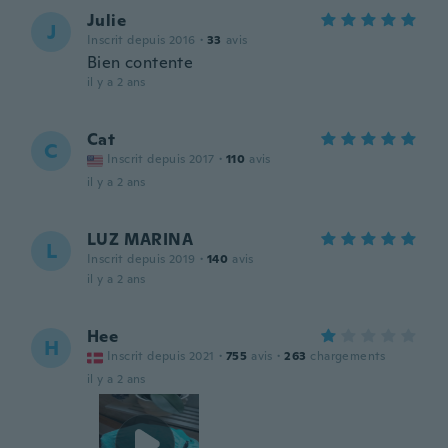
Julie
J
Inscrit depuis 2016
·
33
avis
Bien contente
il y a 2 ans
Cat
C
Inscrit depuis 2017
·
110
avis
il y a 2 ans
LUZ MARINA
L
Inscrit depuis 2019
·
140
avis
il y a 2 ans
Hee
H
Inscrit depuis 2021
·
755
avis
·
263
chargements
il y a 2 ans