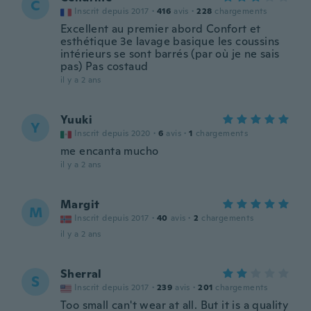
C
Inscrit depuis 2017
·
416
avis
·
228
chargements
Excellent au premier abord Confort et
esthétique 3e lavage basique les coussins
intérieurs se sont barrés (par où je ne sais
pas) Pas costaud
il y a 2 ans
Yuuki
Y
Inscrit depuis 2020
·
6
avis
·
1
chargements
me encanta mucho
il y a 2 ans
Margit
M
Inscrit depuis 2017
·
40
avis
·
2
chargements
il y a 2 ans
Sherral
S
Inscrit depuis 2017
·
239
avis
·
201
chargements
Too small can't wear at all. But it is a quality