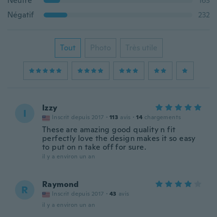
Neutre
163
Négatif
232
Tout
Photo
Très utile
Izzy
I
Inscrit depuis 2017
·
113
avis
·
14
chargements
These are amazing good quality n fit
perfectly love the design makes it so easy
to put on n take off for sure.
il y a environ un an
Raymond
R
Inscrit depuis 2017
·
43
avis
il y a environ un an