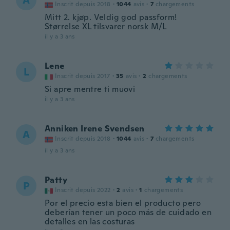
A
Inscrit depuis 2018
·
1044
avis
·
7
chargements
Mitt 2. kjøp. Veldig god passform!
Størrelse XL tilsvarer norsk M/L
il y a 3 ans
Lene
L
Inscrit depuis 2017
·
35
avis
·
2
chargements
Si apre mentre ti muovi
il y a 3 ans
Anniken Irene Svendsen
A
Inscrit depuis 2018
·
1044
avis
·
7
chargements
il y a 3 ans
Patty
P
Inscrit depuis 2022
·
2
avis
·
1
chargements
Por el precio esta bien el producto pero
deberían tener un poco más de cuidado en
detalles en las costuras