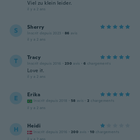
Viel zu klein leider.
il y a 2 ans
Sherry
S
Inscrit depuis 2023
·
86
avis
il y a 2 ans
Tracy
T
Inscrit depuis 2016
·
230
avis
·
6
chargements
Love it.
il y a 2 ans
Erika
E
Inscrit depuis 2018
·
58
avis
·
2
chargements
il y a 2 ans
Heidi
H
Inscrit depuis 2016
·
200
avis
·
10
chargements
il y a 2 ans