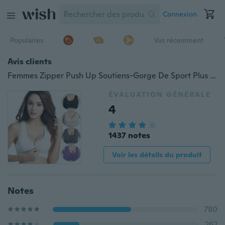
Connexion
Populaires
Vus récemment
Avis clients
Femmes Zipper Push Up Soutiens-Gorge De Sport Plus La Taille Rembourré Sans Fil Respirant Hauts De Sport Fitness Gym Yoga Sport Soutien-Gorge Haut
ÉVALUATION GÉNÉRALE
4
1437 notes
Voir les détails du produit
Notes
780
262