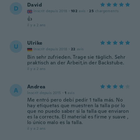
David
D
Inscrit depuis 2018
·
102
avis
·
25
chargements
👍
il y a 2 ans
Ulrike
U
Inscrit depuis 2018
·
22
avis
Bin sehr zufrieden. Trage sie täglich. Sehr
praktisch an der Arbeit,in der Backstube.
il y a 2 ans
Andrea
A
Inscrit depuis 2015
·
1
avis
Me entró pero debí pedir 1 talla más. No
hay etiquetas que muestren la talla por lo
que no puedo saber si la talla que enviaron
es la correcta. El material es firme y suave ,
lo único malo es la talla.
il y a 2 ans