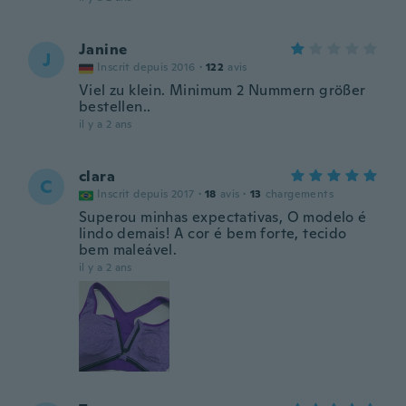
Janine
J
Inscrit depuis 2016
·
122
avis
Viel zu klein. Minimum 2 Nummern größer
bestellen..
il y a 2 ans
clara
C
Inscrit depuis 2017
·
18
avis
·
13
chargements
Superou minhas expectativas, O modelo é
lindo demais! A cor é bem forte, tecido
bem maleável.
il y a 2 ans