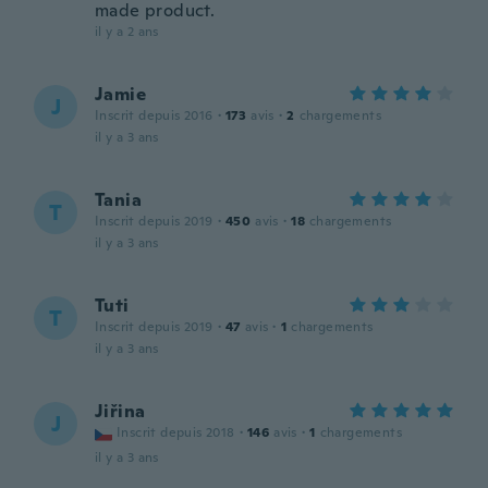
made product.
il y a 2 ans
Jamie
J
Inscrit depuis 2016
·
173
avis
·
2
chargements
il y a 3 ans
Tania
T
Inscrit depuis 2019
·
450
avis
·
18
chargements
il y a 3 ans
Tuti
T
Inscrit depuis 2019
·
47
avis
·
1
chargements
il y a 3 ans
Jiřina
J
Inscrit depuis 2018
·
146
avis
·
1
chargements
il y a 3 ans