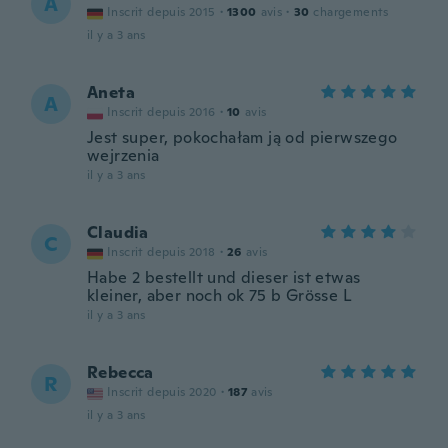
A
Inscrit depuis 2015
·
1300
avis
·
30
chargements
il y a 3 ans
Aneta
A
Inscrit depuis 2016
·
10
avis
Jest super, pokochałam ją od pierwszego
wejrzenia
il y a 3 ans
Claudia
C
Inscrit depuis 2018
·
26
avis
Habe 2 bestellt und dieser ist etwas
kleiner, aber noch ok 75 b Grösse L
il y a 3 ans
Rebecca
R
Inscrit depuis 2020
·
187
avis
il y a 3 ans