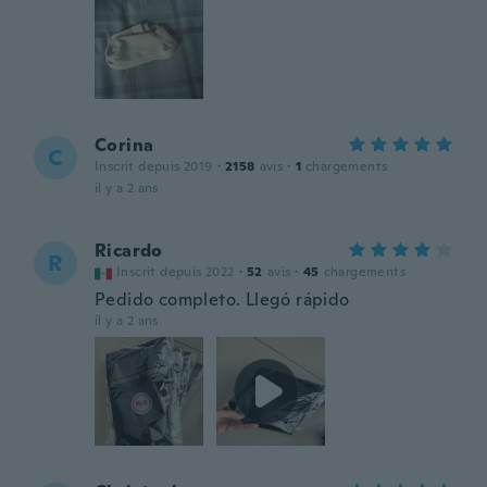
Corina
C
Inscrit depuis 2019
·
2158
avis
·
1
chargements
il y a 2 ans
Ricardo
R
Inscrit depuis 2022
·
52
avis
·
45
chargements
Pedido completo. Llegó rápido
il y a 2 ans