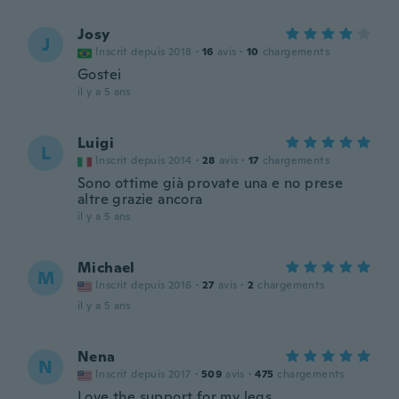
Josy
J
Inscrit depuis 2018
·
16
avis
·
10
chargements
Gostei
il y a 5 ans
Luigi
L
Inscrit depuis 2014
·
28
avis
·
17
chargements
Sono ottime già provate una e no prese
altre grazie ancora
il y a 5 ans
Michael
M
Inscrit depuis 2016
·
27
avis
·
2
chargements
il y a 5 ans
Nena
N
Inscrit depuis 2017
·
509
avis
·
475
chargements
Love the support for my legs