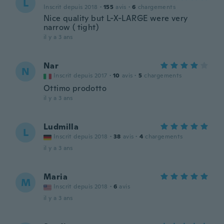
L
Inscrit depuis 2018
·
155
avis
·
6
chargements
Nice quality but L-X-LARGE were very
narrow ( tight)
il y a 3 ans
Nar
N
Inscrit depuis 2017
·
10
avis
·
5
chargements
Ottimo prodotto
il y a 3 ans
Ludmilla
L
Inscrit depuis 2018
·
38
avis
·
4
chargements
il y a 3 ans
Maria
M
Inscrit depuis 2018
·
6
avis
il y a 3 ans