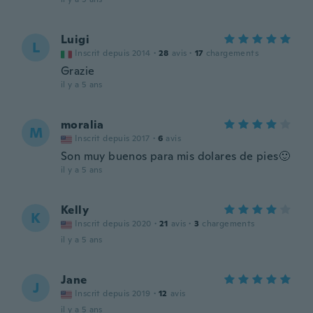
Luigi
L
Inscrit depuis 2014
·
28
avis
·
17
chargements
Grazie
il y a 5 ans
moralia
M
Inscrit depuis 2017
·
6
avis
Son muy buenos para mis dolares de pies🙂
il y a 5 ans
Kelly
K
Inscrit depuis 2020
·
21
avis
·
3
chargements
il y a 5 ans
Jane
J
Inscrit depuis 2019
·
12
avis
il y a 5 ans