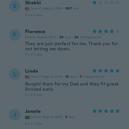
Shakhi
S
Inscrit depuis 2018
·
507
avis
il y a 5 ans
Florence
F
Inscrit depuis 2017
·
34
avis
·
20
chargements
They are just perfect for me. Thank you for
not letting me down.
il y a 5 ans
Linda
L
Inscrit depuis 2019
·
13
avis
·
7
chargements
Bought them for my Dad and they fit great.
Arrived early
il y a 5 ans
Janete
J
Inscrit depuis 2018
·
5
avis
il y a 5 ans