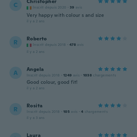
Christopher
C
Inscrit depuis 2020
·
39
avis
Very happy with colour s and size
il y a 2 ans
Roberto
R
Inscrit depuis 2018
·
478
avis
il y a 2 ans
Angela
A
Inscrit depuis 2018
·
1249
avis
·
1038
chargements
Good colour, good fit!
il y a 2 ans
Rosita
R
Inscrit depuis 2018
·
105
avis
·
4
chargements
il y a 3 ans
Laura