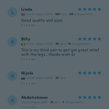
Linda
L
Inscrit depuis 2016
·
567
avis
·
66
chargements
Good quality and sizes
il y a 4 ans
Billy
B
Inscrit depuis 2020
·
45
avis
·
11
chargements
This is my third pair to get got great relief
with the legs , thanks wish 👍
il y a 4 ans
Nijolė
N
Inscrit depuis 2020
·
23
avis
il y a 4 ans
Abdulrahman
A
Inscrit depuis 2018
·
13
avis
·
1
chargements
il y a 4 ans