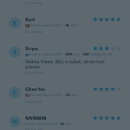
il y a 4 ans
Karl
K
Inscrit depuis 2017
·
15
avis
il y a 4 ans
Sirpa
S
Inscrit depuis 2018
·
845
avis
·
497
chargements
Vaikka tilasin 3XL: n sukat, olivat tosi
pienet.
il y a 5 ans
Chan'tei
C
Inscrit depuis 2016
·
25
avis
il y a 5 ans
NNNMM
N
Inscrit depuis 2020
·
21
avis
il y a 5 ans