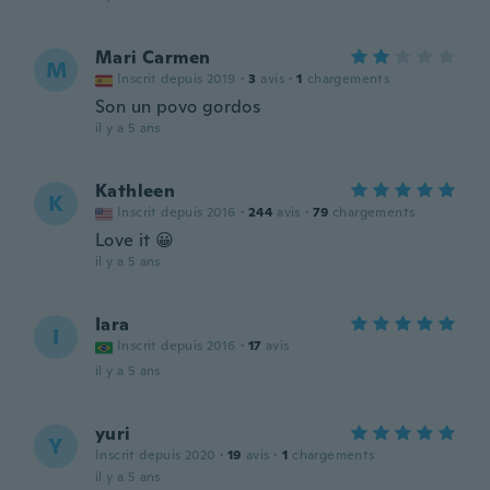
Mari Carmen
M
Inscrit depuis 2019
·
3
avis
·
1
chargements
Son un povo gordos
il y a 5 ans
Kathleen
K
Inscrit depuis 2016
·
244
avis
·
79
chargements
Love it 😀
il y a 5 ans
Iara
I
Inscrit depuis 2016
·
17
avis
il y a 5 ans
yuri
Y
Inscrit depuis 2020
·
19
avis
·
1
chargements
il y a 5 ans