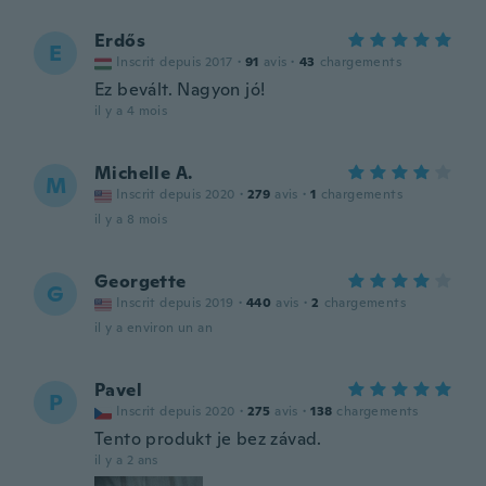
Erdős
E
Inscrit depuis 2017
·
91
avis
·
43
chargements
Ez bevált. Nagyon jó!
il y a 4 mois
Michelle A.
M
Inscrit depuis 2020
·
279
avis
·
1
chargements
il y a 8 mois
Georgette
G
Inscrit depuis 2019
·
440
avis
·
2
chargements
il y a environ un an
Pavel
P
Inscrit depuis 2020
·
275
avis
·
138
chargements
Tento produkt je bez závad.
il y a 2 ans