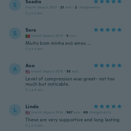
Saadia
S
Inscrit depuis 2017
·
21
avis
·
2
chargements
il y a 3 ans
Sara
S
Inscrit depuis 2014
·
3
avis
Muito bom minha avó amou ...
il y a 4 ans
Ann
A
Inscrit depuis 2018
·
35
avis
Level of compression was great- not too
much but noticable.
il y a 4 ans
Linda
L
Inscrit depuis 2016
·
567
avis
·
66
chargements
These are very supportive and long lasting
il y a 4 ans