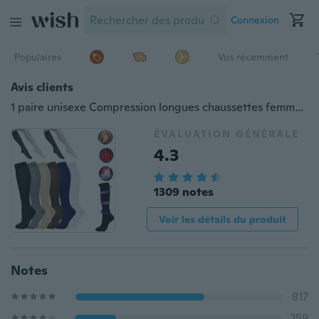
Connexion
Populaires
Vus récemment
Avis clients
1 paire unisexe Compression longues chaussettes femmes hommes pression varices jambe soulagement douleur genou haut bas S-XXXL
ÉVALUATION GÉNÉRALE
4.3
1309 notes
Voir les détails du produit
Notes
817
259