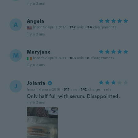
il y a 2 ans
Angela
A
Inscrit depuis 2017
·
122
avis
·
24
chargements
il y a 2 ans
Maryjane
M
Inscrit depuis 2013
·
163
avis
·
8
chargements
il y a 2 ans
Jolanta
J
Inscrit depuis 2016
·
311
avis
·
142
chargements
Only half full with serum. Disappointed.
il y a 2 ans