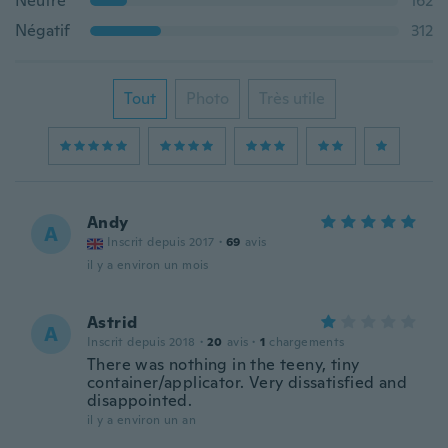
Neutre
162
Négatif
312
Tout
Photo
Très utile
Andy
A
Inscrit depuis 2017
·
69
avis
il y a environ un mois
Astrid
A
Inscrit depuis 2018
·
20
avis
·
1
chargements
There was nothing in the teeny, tiny
container/applicator. Very dissatisfied and
disappointed.
il y a environ un an