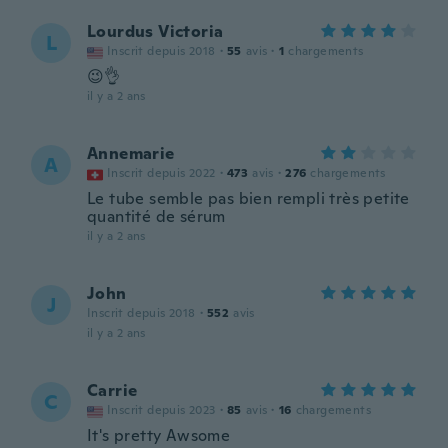
Lourdus Victoria
L
Inscrit depuis 2018
·
55
avis
·
1
chargements
😉👌
il y a 2 ans
Annemarie
A
Inscrit depuis 2022
·
473
avis
·
276
chargements
Le tube semble pas bien rempli très petite
quantité de sérum
il y a 2 ans
John
J
Inscrit depuis 2018
·
552
avis
il y a 2 ans
Carrie
C
Inscrit depuis 2023
·
85
avis
·
16
chargements
It's pretty Awsome