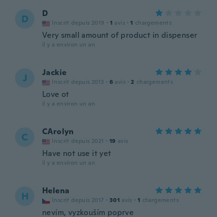
D
D
Inscrit depuis 2019
·
1
avis
·
1
chargements
Very small amount of product in dispenser
il y a environ un an
Jackie
J
Inscrit depuis 2013
·
6
avis
·
2
chargements
Love ot
il y a environ un an
CArolyn
C
Inscrit depuis 2021
·
19
avis
Have not use it yet
il y a environ un an
Helena
H
Inscrit depuis 2017
·
301
avis
·
1
chargements
nevím, vyzkouším poprve