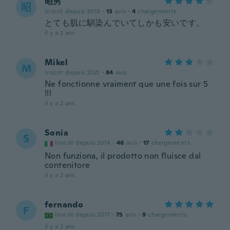
昭男
昭
Inscrit depuis 2018
·
13
avis
·
4
chargements
とても肌に馴染んでいてしかも安いです。
il y a 2 ans
Mikel
M
Inscrit depuis 2021
·
84
avis
Ne fonctionne vraiment que une fois sur 5
!!!
il y a 2 ans
Sonia
S
Inscrit depuis 2014
·
48
avis
·
17
chargements
Non funziona, il prodotto non fluisce dal
contenitore
il y a 2 ans
fernando
F
Inscrit depuis 2017
·
75
avis
·
9
chargements
il y a 2 ans