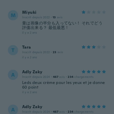
Miyuki
M
Inscrit depuis 2022
·
13
avis
量は画像の半分も入ってない！ それでどう
評価出来る？ 最低最悪！
il y a 2 ans
Tara
T
Inscrit depuis 2022
·
23
avis
il y a 2 ans
Adly Zaky
A
Inscrit depuis 2024
·
467
avis
·
234
chargements
Leds deux crème pour les yeux et je donne
60 point
il y a 2 ans
Adly Zaky
A
Inscrit depuis 2024
·
467
avis
·
234
chargements