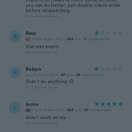
you can do better, just double check order
before despatching
il y a environ un an
Amy
A
Inscrit depuis 2015
·
232
avis
·
7
chargements
Vial was empty
il y a environ un an
Robyn
R
Inscrit depuis 2014
·
97
avis
·
25
chargements
Didn't do anything 😕
il y a environ un an
lorna
L
Inscrit depuis 2016
·
207
avis
·
97
chargements
didn’t work on my
il y a environ un an