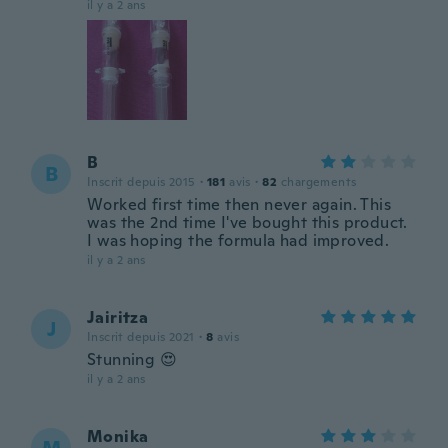
il y a 2 ans
B
B
Inscrit depuis 2015
·
181
avis
·
82
chargements
Worked first time then never again. This
was the 2nd time I've bought this product.
I was hoping the formula had improved.
il y a 2 ans
Jairitza
J
Inscrit depuis 2021
·
8
avis
Stunning 😍
il y a 2 ans
Monika