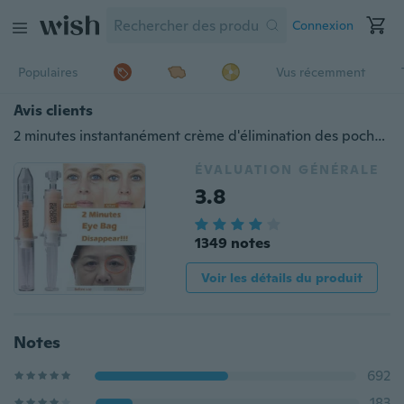
Connexion
Populaires
Vus récemment
Avis clients
2 minutes instantanément crème d'élimination des poches pour les yeux
ÉVALUATION GÉNÉRALE
3.8
1349 notes
Voir les détails du produit
Notes
692
183