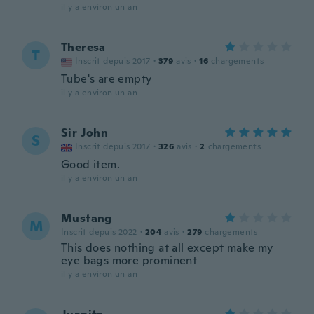
il y a environ un an
Theresa
T
Inscrit depuis 2017
·
379
avis
·
16
chargements
Tube's are empty
il y a environ un an
Sir John
S
Inscrit depuis 2017
·
326
avis
·
2
chargements
Good item.
il y a environ un an
Mustang
M
Inscrit depuis 2022
·
204
avis
·
279
chargements
This does nothing at all except make my
eye bags more prominent
il y a environ un an