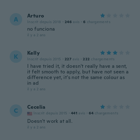
Arturo
A
Inscrit depuis 2018
·
246
avis
·
6
chargements
no funciona
il y a 2 ans
Kelly
K
Inscrit depuis 2015
·
227
avis
·
222
chargements
I have tried it, it doesn't really have a sent,
it felt smooth to apply, but have not seen a
difference yet, it's not the same colour as
in ad
il y a 2 ans
Cecelia
C
Inscrit depuis 2015
·
441
avis
·
64
chargements
Doesn't work at all.
il y a 2 ans