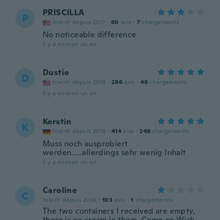
PRISCILLA
P
Inscrit depuis 2017
·
80
avis
·
7
chargements
No noticeable difference
il y a environ un an
Dustie
D
Inscrit depuis 2019
·
286
avis
·
46
chargements
il y a environ un an
Kerstin
K
Inscrit depuis 2018
·
414
avis
·
249
chargements
Muss noch ausprobiert
werden.....allerdings sehr wenig Inhalt
il y a environ un an
Caroline
C
Inscrit depuis 2024
·
103
avis
·
1
chargements
The two containers I received are empty,
there is no cream in them. Come on Wish,