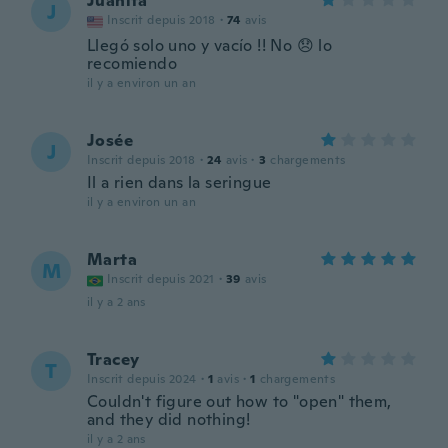
Juanita
J
Inscrit depuis 2018
·
74
avis
Llegó solo uno y vacío !! No 😞 lo
recomiendo
il y a environ un an
Josée
J
Inscrit depuis 2018
·
24
avis
·
3
chargements
Il a rien dans la seringue
il y a environ un an
Marta
M
Inscrit depuis 2021
·
39
avis
il y a 2 ans
Tracey
T
Inscrit depuis 2024
·
1
avis
·
1
chargements
Couldn't figure out how to "open" them,
and they did nothing!
il y a 2 ans