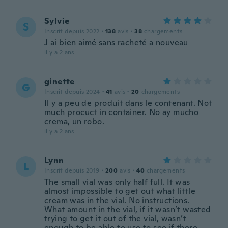
Sylvie
S
Inscrit depuis 2022
·
138
avis
·
38
chargements
J ai bien aimé sans racheté a nouveau
il y a 2 ans
ginette
G
Inscrit depuis 2024
·
41
avis
·
20
chargements
Il y a peu de produit dans le contenant. Not
much procuct in container. No ay mucho
crema, un robo.
il y a 2 ans
Lynn
L
Inscrit depuis 2019
·
200
avis
·
40
chargements
The small vial was only half full. It was
almost impossible to get out what little
cream was in the vial. No instructions.
What amount in the vial, if it wasn’t wasted
trying to get it out of the vial, wasn’t
enough to be able to use to see if there