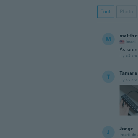
Tout
Photo
matth
M
Inscrit
As seen 
il y a 2 ans
Tamara
T
il y a 2 ans
Jorge
J
Inscrit de