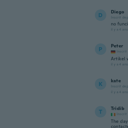
Diego
D
Inscrit de
no func
il y a 4 ans
Peter
P
Inscrit
Artikel
il y a 4 ans
kate
K
Inscrit de
il y a 4 ans
Tridib
T
Inscrit
The day
contact