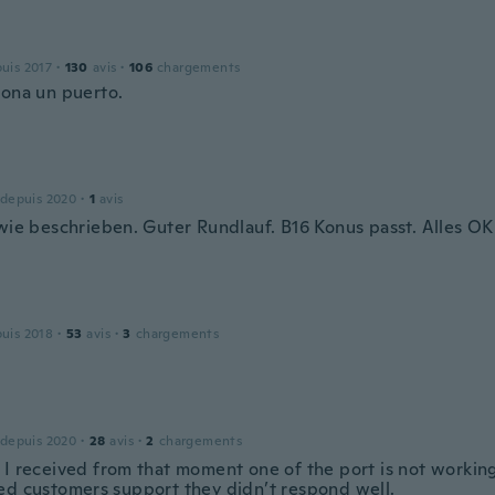
puis 2017
·
130
avis
·
106
chargements
iona un puerto.
 depuis 2020
·
1
avis
 wie beschrieben. Guter Rundlauf. B16 Konus passt. Alles O
puis 2018
·
53
avis
·
3
chargements
 depuis 2020
·
28
avis
·
2
chargements
 I received from that moment one of the port is not workin
ed customers support they didn’t respond well.