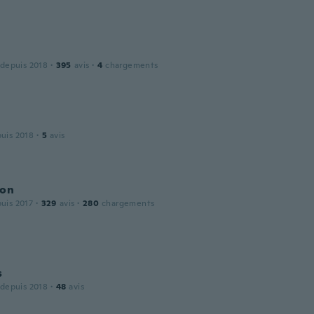
 depuis 2018
·
395
avis
·
4
chargements
puis 2018
·
5
avis
ion
puis 2017
·
329
avis
·
280
chargements
s
 depuis 2018
·
48
avis