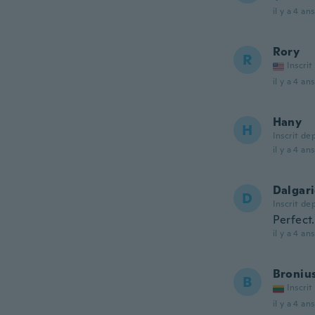
il y a 4 ans
Rory
R
Inscrit
il y a 4 ans
Hany
H
Inscrit de
il y a 4 ans
Dalgar
D
Inscrit de
Perfect.
il y a 4 ans
Broniu
B
Inscrit
il y a 4 ans