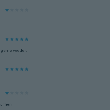
K gerne wieder.
g, then