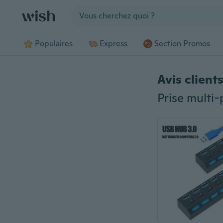
Jump to section
Populaires
Express
Section Promos
Avis client