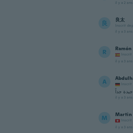
il y a 2 ans
良太
良
Inscrit de
il y a 3 ans
Ramón
R
Inscrit
il y a 3 ans
Abdul
A
Inscrit
جيدة جداً
il y a 3 ans
Martin
M
Inscrit
il y a 3 ans