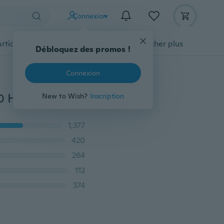
Connexion
Articles pour animaux domestiques
Afficher plus
Débloquez des promos !
Connexion
Prise multi-port LED haute vitesse adaptateur USB 3.0 HUB 4/7 Ports alimentés interrupteur marche/arrêt charge pour téléphone PC ordinateur portable
New to Wish?
Inscription
1,377
420
264
112
374