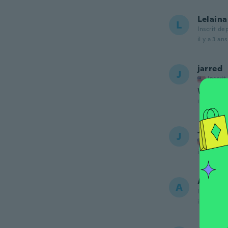
Lelaina
L
Inscrit de
il y a 3 ans
jarred
J
Inscrit
Works fi
il y a 3 ans
Jonath
J
Inscrit
il y a 3 ans
Adrian
A
Inscrit de
il y a 4 ans