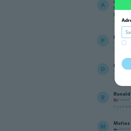
Arman
A
Inscrit
Perfect
Adr
il y a 4 ans
Paul
P
Inscrit de
il y a 4 ans
David
D
Inscrit de
il y a 4 ans
Ronald
R
Inscrit
il y a 4 ans
Matias
M
Inscrit