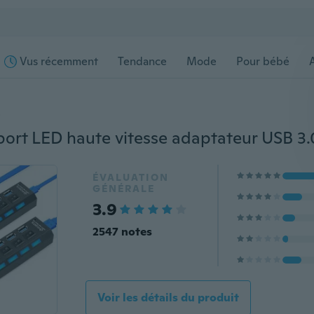
Vus récemment
Tendance
Mode
Pour bébé
s
ÉVALUATION
GÉNÉRALE
3.9
2547 notes
Voir les détails du produit