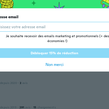
do
 depuis 2018
·
359
avis
·
157
chargements
esse email
puis 2018
Je souhaite recevoir des emails marketing et promotionnels (= des
·
4
avis
économies !)
Débloquer 15% de réduction
puis 2019
·
8
avis
·
2
chargements
Non merci
 depuis 2020
·
2
avis
 depuis 2019
·
291
avis
·
15
chargements