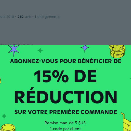
puis 2018
·
262
avis
·
1
chargements
 depuis 2018
·
5
avis
ne. Helps alot.
15% DE
an
 depuis 2019
·
33
avis
RÉDUCTION
puis 2018
·
13
avis
·
3
chargements
SUR VOTRE PREMIÈRE COMMANDE
Remise max. de 5 $US.
1 code par client.