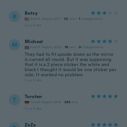
Betsy
B
Inscrit depuis 2017
·
32
avis
·
1
chargements
il y a 5 ans
Micheal
M
Inscrit depuis 2020
·
19
avis
·
9
chargements
They had to fit upside down as the mirror
is curved all round. But it was supposing
that it is a 2 piece sticker the white and
black I thought it would be one sticker per
side. It worked no problem
il y a 5 ans
Torsten
T
Inscrit depuis 2018
·
263
avis
il y a 5 ans
ZaZa