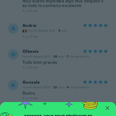
Muy bueno esperaba algo muy delgado y
es todo lo contrario excelente
il y a 5 ans
Andrei
A
Inscrit depuis 2021
·
5
avis
il y a 5 ans
Olbenis
O
Inscrit depuis 2017
·
28
avis
·
7
chargements
Todo bien gracias
il y a 5 ans
Gonzalo
G
Inscrit depuis 2021
·
22
avis
·
4
chargements
Bueno
il y a 5 ans