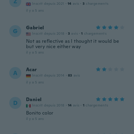
Z
Inscrit depuis 2021
·
14
avis
·
3
chargements
il y a 5 ans
Gabriel
G
Inscrit depuis 2018
·
3
avis
·
1
chargements
Not as reflective as I thought it would be
but very nice either way
il y a 5 ans
Acar
A
Inscrit depuis 2014
·
83
avis
il y a 5 ans
Daniel
D
Inscrit depuis 2018
·
14
avis
·
1
chargements
Bonito color
il y a 5 ans