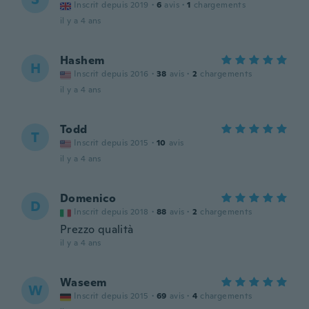
Inscrit depuis 2019
·
6
avis
·
1
chargements
il y a 4 ans
Hashem
H
Inscrit depuis 2016
·
38
avis
·
2
chargements
il y a 4 ans
Todd
T
Inscrit depuis 2015
·
10
avis
il y a 4 ans
Domenico
D
Inscrit depuis 2018
·
88
avis
·
2
chargements
Prezzo qualità
il y a 4 ans
Waseem
W
Inscrit depuis 2015
·
69
avis
·
4
chargements