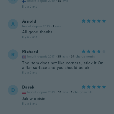
Inscrit depuis 2019
·
82
avis
il y a 2 ans
Arnold
A
Inscrit depuis 2023
·
1
avis
All good thanks
il y a 2 ans
Richard
R
Inscrit depuis 2017
·
35
avis
·
24
chargements
The item does not like corners , stick it On
a flat surface and you should be ok
il y a 2 ans
Darek
D
Inscrit depuis 2019
·
33
avis
·
1
chargements
Jak w opisie
il y a 3 ans