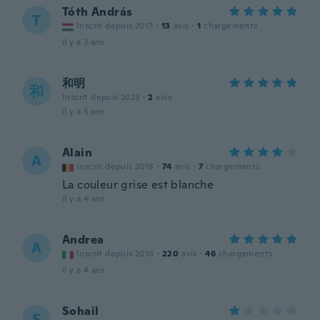
Tóth András
T
Inscrit depuis 2017
·
13
avis
·
1
chargements
il y a 3 ans
和明
和
Inscrit depuis 2023
·
2
avis
il y a 3 ans
Alain
A
Inscrit depuis 2018
·
74
avis
·
7
chargements
La couleur grise est blanche
il y a 4 ans
Andrea
A
Inscrit depuis 2016
·
220
avis
·
46
chargements
il y a 4 ans
Sohail
S