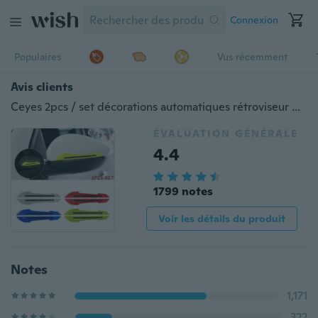
Connexion
Populaires
Vus récemment
Avis clients
Ceyes 2pcs / set décorations automatiques rétroviseur de voiture bande d'avertissement anti-collision voiture autocollants d'avertissement réfléchissants bandes réfléchissantes de voiture
ÉVALUATION GÉNÉRALE
4.4
1799 notes
Voir les détails du produit
Notes
1,171
322