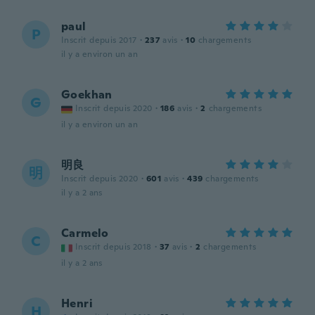
paul
P
Inscrit depuis 2017
·
237
avis
·
10
chargements
il y a environ un an
Goekhan
G
Inscrit depuis 2020
·
186
avis
·
2
chargements
il y a environ un an
明良
明
Inscrit depuis 2020
·
601
avis
·
439
chargements
il y a 2 ans
Carmelo
C
Inscrit depuis 2018
·
37
avis
·
2
chargements
il y a 2 ans
Henri
H