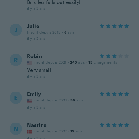
Bristles falls out easily!
il y a 3 ans
Julio
J
Inscrit depuis 2015
·
6
avis
il y a 3 ans
Robin
R
Inscrit depuis 2021
·
245
avis
·
15
chargements
Very small
il y a 3 ans
Emily
E
Inscrit depuis 2023
·
50
avis
il y a 3 ans
Nasrina
N
Inscrit depuis 2022
·
15
avis
il y a 3 ans