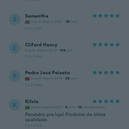
Samantha
S
Inscrit depuis 2020
·
70
avis
il y a 3 ans
Cliford Hancy
C
Inscrit depuis 2020
·
178
avis
il y a 3 ans
Pedro José Peixoto
P
Inscrit depuis 2018
·
28
avis
il y a 3 ans
Kilvia
K
Inscrit depuis 2023
·
5
avis
·
10
chargements
Parabéns pra loja! Produtos de ótima
qualidade.
il y a 3 ans