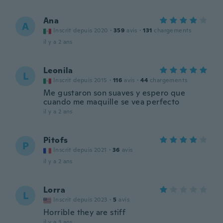
Ana
A
Inscrit depuis 2020
·
359
avis
·
131
chargements
il y a 2 ans
Leonila
L
Inscrit depuis 2015
·
116
avis
·
44
chargements
Me gustaron son suaves y espero que
cuando me maquille se vea perfecto
il y a 2 ans
Pitofs
P
Inscrit depuis 2021
·
36
avis
il y a 2 ans
Lorra
L
Inscrit depuis 2023
·
5
avis
Horrible they are stiff
il y a 3 ans