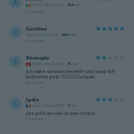
A
Inscrit depuis 2017
·
129
avis
il y a 3 ans
Caroline
C
Inscrit depuis 2022
·
369
avis
il y a 3 ans
Xhunejda
X
Inscrit depuis 2022
·
4
avis
Ich habe schwarz bestellt und ooop ich
bekomme pink 🤦🏼‍♀️🤦🏼‍♀️schade
il y a 3 ans
Lydie
L
Inscrit depuis 2020
·
7
avis
Les poils arrivés un peu tordus
il y a 3 ans