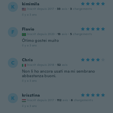
kimimila
K
Inscrit depuis 2017
·
33
avis
·
3
chargements
il y a 3 ans
Flavio
F
Inscrit depuis 2020
·
13
avis
·
5
chargements
Ótimo gostei muito
il y a 3 ans
Chris
C
Inscrit depuis 2018
·
52
avis
Non li ho ancora usati ma mi sembrano
abbastanza buoni.
il y a 3 ans
krisztina
K
Inscrit depuis 2017
·
112
avis
·
6
chargements
il y a 3 ans