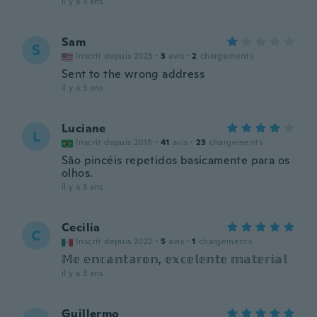
il y a 3 ans
Sam
S
Inscrit depuis 2023
·
3
avis
·
2
chargements
Sent to the wrong address
il y a 3 ans
Luciane
L
Inscrit depuis 2018
·
41
avis
·
23
chargements
São pincéis repetidos basicamente para os
olhos.
il y a 3 ans
Cecilia
C
Inscrit depuis 2022
·
5
avis
·
1
chargements
𝕄𝕖 𝕖𝕟𝕔𝕒𝕟𝕥𝕒𝕣𝕠𝕟, 𝕖𝕩𝕔𝕖𝕝𝕖𝕟𝕥𝕖 𝕞𝕒𝕥𝕖𝕣𝕚𝕒𝕝
il y a 3 ans
Guillermo