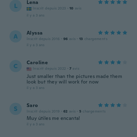
Lena
L
Inscrit depuis 2023
·
10
avis
il y a 3 ans
Alyssa
A
Inscrit depuis 2016
·
96
avis
·
13
chargements
il y a 3 ans
Caroline
C
Inscrit depuis 2022
·
7
avis
Just smaller than the pictures made them
look but they will work for now
il y a 3 ans
Saro
S
Inscrit depuis 2019
·
62
avis
·
5
chargements
Muy útiles me encanta!
il y a 3 ans