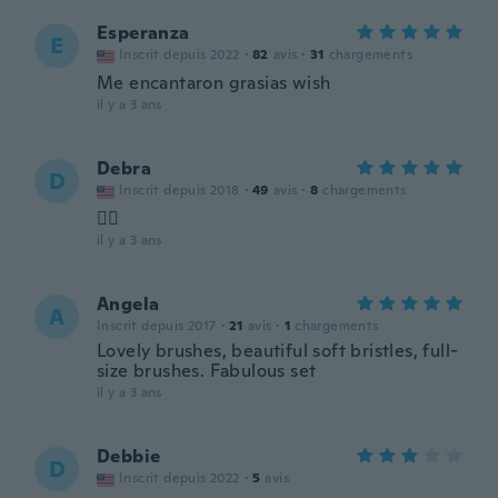
Esperanza
E
Inscrit depuis 2022
·
82
avis
·
31
chargements
Me encantaron grasias wish
il y a 3 ans
Debra
D
Inscrit depuis 2018
·
49
avis
·
8
chargements
👍🏻
il y a 3 ans
Angela
A
Inscrit depuis 2017
·
21
avis
·
1
chargements
Lovely brushes, beautiful soft bristles, full-
size brushes. Fabulous set
il y a 3 ans
Debbie
D
Inscrit depuis 2022
·
5
avis