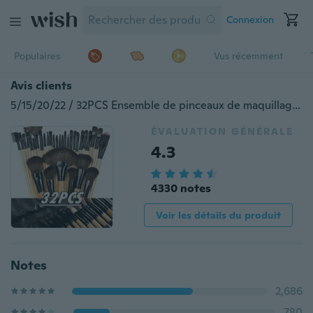
Connexion
Populaires
Vus récemment
Avis clients
5/15/20/22 / 32PCS Ensemble de pinceaux de maquillage doux professionnels, ensemble de pinceaux de maquillage Collection complète de pinceaux cosmétiques pour fond de teint Blending Power Blush Eyeshadow Concealer Eyeliner
ÉVALUATION GÉNÉRALE
4.3
4330 notes
Voir les détails du produit
Notes
2,686
780