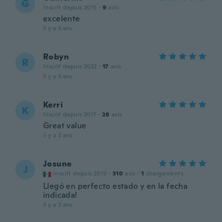
G
Inscrit depuis 2015
·
9
avis
excelente
il y a 3 ans
Robyn
R
Inscrit depuis 2022
·
17
avis
il y a 3 ans
Kerri
K
Inscrit depuis 2017
·
28
avis
Great value
il y a 3 ans
Josune
J
Inscrit depuis 2019
·
310
avis
·
1
chargements
Llegó en perfecto estado y en la fecha
indicada!
il y a 3 ans