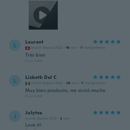
Laurent
L
Inscrit depuis 2022
·
16
avis
·
7
chargements
Très bien
il y a 3 ans
Lizbeth Del C
L
Inscrit depuis 2020
·
29
avis
·
7
chargements
Muy bien producto, me sirvió mucho
il y a 3 ans
Julytsa
J
Inscrit depuis 2018
·
2
avis
Love it!