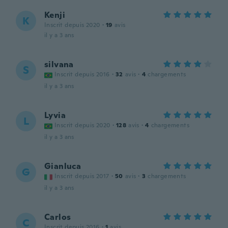
Kenji
K
Inscrit depuis 2020
·
19
avis
il y a 3 ans
silvana
S
Inscrit depuis 2016
·
32
avis
·
4
chargements
il y a 3 ans
Lyvia
L
Inscrit depuis 2020
·
128
avis
·
4
chargements
il y a 3 ans
Gianluca
G
Inscrit depuis 2017
·
50
avis
·
3
chargements
il y a 3 ans
Carlos
C
Inscrit depuis 2016
·
1
avis