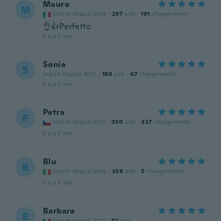
Mauro
M
Inscrit depuis 2018
·
297
avis
·
191
chargements
👌👍Perfetto
il y a 3 ans
Sonia
S
Inscrit depuis 2015
·
168
avis
·
67
chargements
il y a 3 ans
Petra
P
Inscrit depuis 2017
·
350
avis
·
327
chargements
il y a 3 ans
Blu
B
Inscrit depuis 2018
·
358
avis
·
5
chargements
il y a 3 ans
Barbara
B
Inscrit depuis 2017
·
52
avis