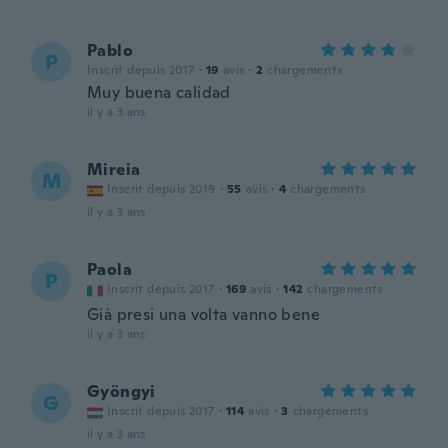
Pablo
P
Inscrit depuis 2017
·
19
avis
·
2
chargements
Muy buena calidad
il y a 3 ans
Mireia
M
Inscrit depuis 2019
·
55
avis
·
4
chargements
il y a 3 ans
Paola
P
Inscrit depuis 2017
·
169
avis
·
142
chargements
Già presi una volta vanno bene
il y a 3 ans
Gyöngyi
G
Inscrit depuis 2017
·
114
avis
·
3
chargements
il y a 3 ans