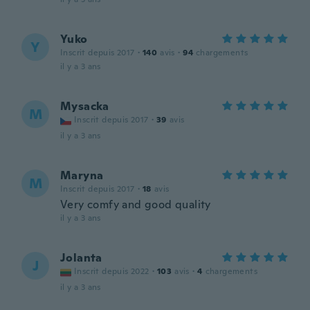
Yuko
Y
Inscrit depuis 2017
·
140
avis
·
94
chargements
il y a 3 ans
Mysacka
M
Inscrit depuis 2017
·
39
avis
il y a 3 ans
Maryna
M
Inscrit depuis 2017
·
18
avis
Very comfy and good quality
il y a 3 ans
Jolanta
J
Inscrit depuis 2022
·
103
avis
·
4
chargements
il y a 3 ans