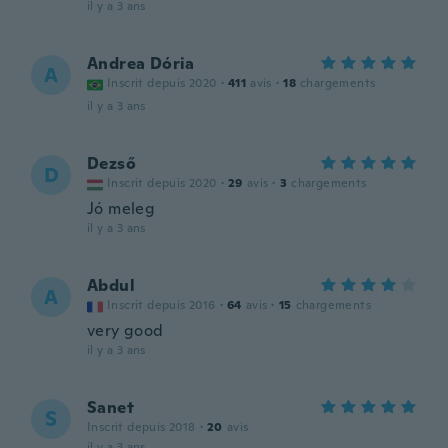
il y a 3 ans
Andrea Dória
A
Inscrit depuis 2020
·
411
avis
·
18
chargements
il y a 3 ans
Dezső
D
Inscrit depuis 2020
·
29
avis
·
3
chargements
Jó meleg
il y a 3 ans
Abdul
A
Inscrit depuis 2016
·
64
avis
·
15
chargements
very good
il y a 3 ans
Sanet
S
Inscrit depuis 2018
·
20
avis
il y a 3 ans