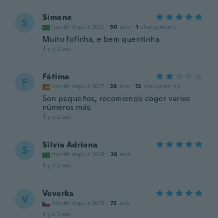
Simone
S
Inscrit depuis 2021
·
30
avis
·
1
chargements
Muito fofinha, e bem quentinha.
il y a 2 ans
Fátima
F
Inscrit depuis 2017
·
28
avis
·
12
chargements
Son pequeños, recomiendo coger varios
números más.
il y a 2 ans
Silvia Adriana
S
Inscrit depuis 2019
·
26
avis
il y a 2 ans
Veverka
V
Inscrit depuis 2018
·
72
avis
il y a 3 ans