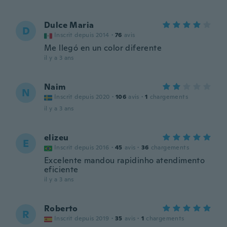
Dulce Maria
D
Inscrit depuis 2014
·
76
avis
Me llegó en un color diferente
il y a 3 ans
Naim
N
Inscrit depuis 2020
·
106
avis
·
1
chargements
il y a 3 ans
elizeu
E
Inscrit depuis 2016
·
45
avis
·
36
chargements
Excelente mandou rapidinho atendimento
eficiente
il y a 3 ans
Roberto
R
Inscrit depuis 2019
·
35
avis
·
1
chargements