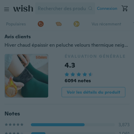
Connexion
Populaires
Vus récemment
Avis clients
Hiver chaud épaissir en peluche velours thermique neige chaussettes chaussette de sol sans couture pour les femmes 1 paire
ÉVALUATION GÉNÉRALE
4.3
6094 notes
Voir les détails du produit
Notes
3,873
1,061