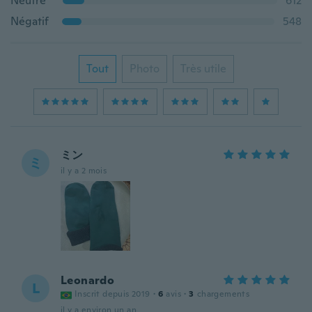
Neutre
612
Négatif
548
Tout
Photo
Très utile
ミン
ミ
il y a 2 mois
Leonardo
L
Inscrit depuis 2019
·
6
avis
·
3
chargements
il y a environ un an