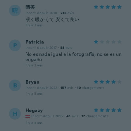
晴美
晴
Inscrit depuis 2018
·
218
avis
凄く暖かくて 安くて良い
il y a 3 ans
Patricia
P
Inscrit depuis 2017
·
88
avis
No es nada igual a la fotografía, no se es un
engaño
il y a 3 ans
Bryan
B
Inscrit depuis 2022
·
157
avis
·
10
chargements
il y a 3 ans
Hegazy
H
Inscrit depuis 2015
·
43
avis
·
17
chargements
il y a 3 ans