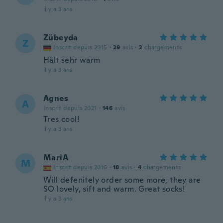
il y a 3 ans
Zübeyda
Z
Inscrit depuis 2015
·
29
avis
·
2
chargements
Hält sehr warm
il y a 3 ans
Agnes
A
Inscrit depuis 2021
·
146
avis
Tres cool!
il y a 3 ans
MariA
M
Inscrit depuis 2016
·
18
avis
·
4
chargements
Will defenitely order some more, they are
SO lovely, sift and warm. Great socks!
il y a 3 ans