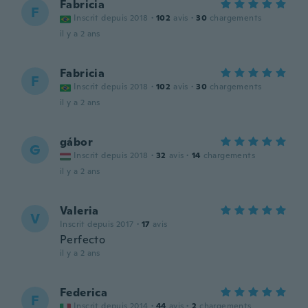
Fabricia
F
Inscrit depuis 2018
·
102
avis
·
30
chargements
il y a 2 ans
Fabricia
F
Inscrit depuis 2018
·
102
avis
·
30
chargements
il y a 2 ans
gábor
G
Inscrit depuis 2018
·
32
avis
·
14
chargements
il y a 2 ans
Valeria
V
Inscrit depuis 2017
·
17
avis
Perfecto
il y a 2 ans
Federica
F
Inscrit depuis 2014
·
44
avis
·
2
chargements