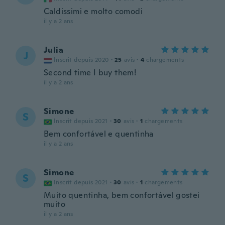
Caldissimi e molto comodi
il y a 2 ans
Julia
J
Inscrit depuis 2020
·
25
avis
·
4
chargements
Second time I buy them!
il y a 2 ans
Simone
S
Inscrit depuis 2021
·
30
avis
·
1
chargements
Bem confortável e quentinha
il y a 2 ans
Simone
S
Inscrit depuis 2021
·
30
avis
·
1
chargements
Muito quentinha, bem confortável gostei
muito
il y a 2 ans