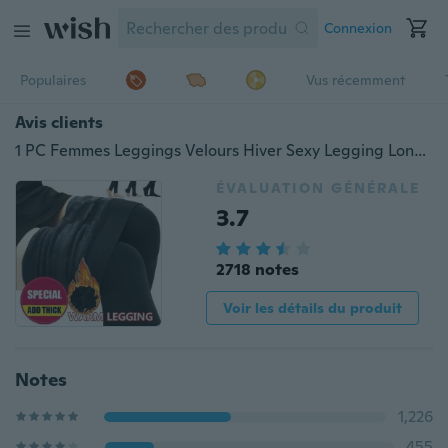
Connexion
Populaires
Vus récemment
Avis clients
1 PC Femmes Leggings Velours Hiver Sexy Legging Longueur Cheville Chaud Leggings Femmes Fitness Legging
ÉVALUATION GÉNÉRALE
3.7
2718 notes
Voir les détails du produit
Notes
1,226
455