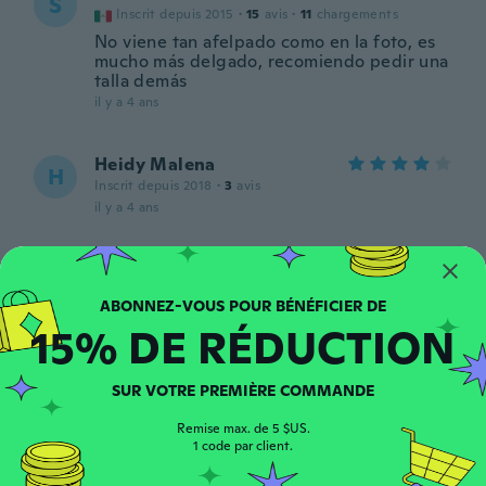
S
Inscrit depuis 2015
·
15
avis
·
11
chargements
No viene tan afelpado como en la foto, es
mucho más delgado, recomiendo pedir una
talla demás
il y a 4 ans
Heidy Malena
H
Inscrit depuis 2018
·
3
avis
il y a 4 ans
Terri
T
Inscrit depuis 2014
·
7
avis
Nice comfy leggings great fit but thought
15% DE RÉDUCTION
they would be much thicker
il y a 4 ans
SUR VOTRE PREMIÈRE COMMANDE
Ne
N
Remise max. de 5 $US.
Inscrit depuis 2019
·
309
avis
·
484
chargements
1 code par client.
Bioni