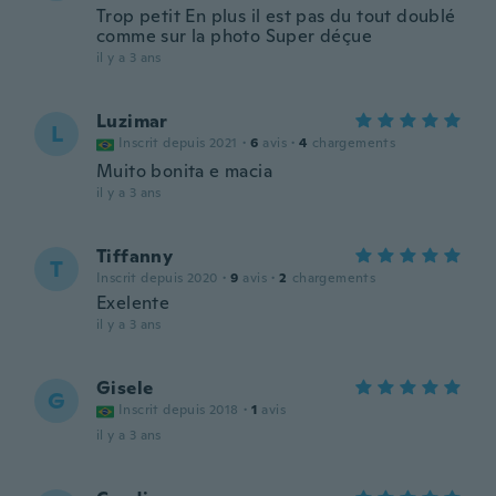
Trop petit En plus il est pas du tout doublé
comme sur la photo Super déçue
il y a 3 ans
Luzimar
L
Inscrit depuis 2021
·
6
avis
·
4
chargements
Muito bonita e macia
il y a 3 ans
Tiffanny
T
Inscrit depuis 2020
·
9
avis
·
2
chargements
Exelente
il y a 3 ans
Gisele
G
Inscrit depuis 2018
·
1
avis
il y a 3 ans