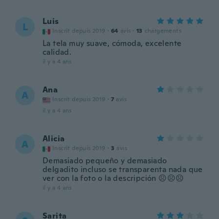
Luis
L
Inscrit depuis 2019
·
64
avis
·
13
chargements
La tela muy suave, cómoda, excelente
calidad.
il y a 4 ans
Ana
A
Inscrit depuis 2019
·
7
avis
il y a 4 ans
Alicia
A
Inscrit depuis 2019
·
3
avis
Demasiado pequeño y demasiado
delgadito incluso se transparenta nada que
ver con la foto o la descripción ☹️☹️☹️
il y a 4 ans
Sarita