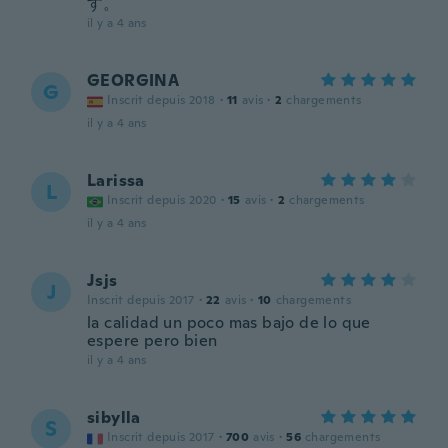
す。
il y a 4 ans
GEORGINA
G
Inscrit depuis 2018
·
11
avis
·
2
chargements
il y a 4 ans
Larissa
L
Inscrit depuis 2020
·
15
avis
·
2
chargements
il y a 4 ans
Jsjs
J
Inscrit depuis 2017
·
22
avis
·
10
chargements
la calidad un poco mas bajo de lo que
espere pero bien
il y a 4 ans
sibylla
S
Inscrit depuis 2017
·
700
avis
·
56
chargements