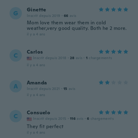
Ginette
G
Inscrit depuis 2019
·
66
avis
Mom love them wear them in cold
weather,very good quality. Both he 2 more.
il y a 4 ans
Carlos
C
Inscrit depuis 2018
·
28
avis
·
1
chargements
il y a 4 ans
Amanda
A
Inscrit depuis 2021
·
15
avis
il y a 4 ans
Consuelo
C
Inscrit depuis 2015
·
116
avis
·
6
chargements
They fit perfect
il y a 4 ans