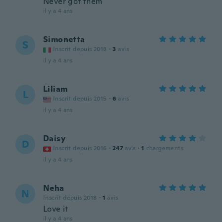
Never got them
il y a 4 ans
Simonetta
S
Inscrit depuis 2018
·
3
avis
il y a 4 ans
Liliam
L
Inscrit depuis 2015
·
6
avis
il y a 4 ans
Daisy
D
Inscrit depuis 2016
·
247
avis
·
1
chargements
il y a 4 ans
Neha
N
Inscrit depuis 2018
·
1
avis
Love it
il y a 4 ans