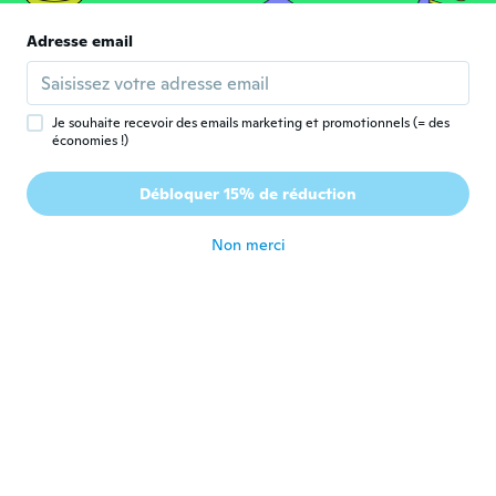
il y a 4 ans
Adresse email
Mary
M
Inscrit depuis 2017
·
14
avis
·
1
chargements
il y a 4 ans
Je souhaite recevoir des emails marketing et promotionnels (= des
économies !)
Marybeth
M
Débloquer 15% de réduction
Inscrit depuis 2020
·
439
avis
il y a 4 ans
Non merci
Anthony
A
Inscrit depuis 2020
·
165
avis
Nice!
il y a 4 ans
Daniel
D
Inscrit depuis 2020
·
33
avis
il y a 4 ans