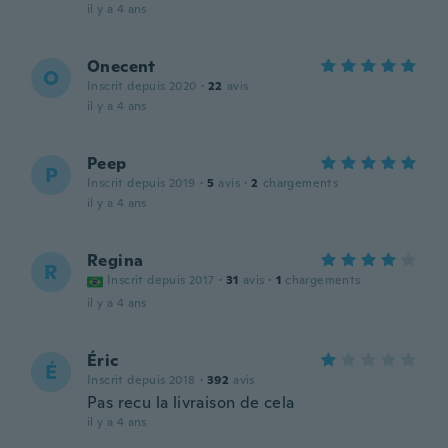
il y a 4 ans
Onecent
O
Inscrit depuis 2020
·
22
avis
il y a 4 ans
Peep
P
Inscrit depuis 2019
·
5
avis
·
2
chargements
il y a 4 ans
Regina
R
Inscrit depuis 2017
·
31
avis
·
1
chargements
il y a 4 ans
Éric
É
Inscrit depuis 2018
·
392
avis
Pas recu la livraison de cela
il y a 4 ans