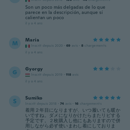
Son un poco más delgadas de lo que
parece en la descripción, aunque sí
calientan un poco
il y a 4 ans
María
M
Inscrit depuis 2020
·
69
avis
·
8
chargements
il y a 4 ans
Gyorgy
G
Inscrit depuis 2019
·
118
avis
il y a 4 ans
Sumiko
S
Inscrit depuis 2018
·
74
avis
·
16
chargements
着用２年目になりますが、いつ履いても暖か
いですね。ダメになりかけたらまたリピする
予定です。２枚購入し他にもありますので併
用しながら必ず使いまわし着にしておりま