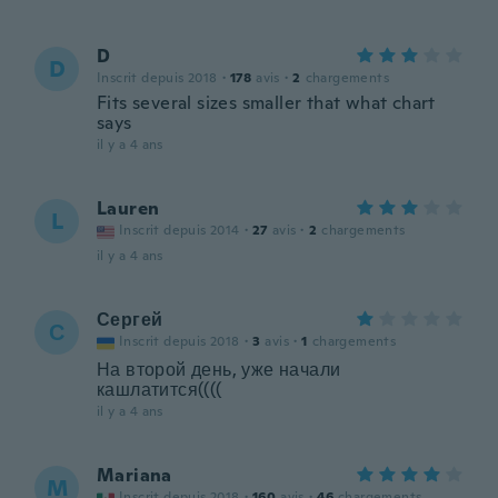
D
D
Inscrit depuis 2018
·
178
avis
·
2
chargements
Fits several sizes smaller that what chart
says
il y a 4 ans
Lauren
L
Inscrit depuis 2014
·
27
avis
·
2
chargements
il y a 4 ans
Сергей
С
Inscrit depuis 2018
·
3
avis
·
1
chargements
На второй день, уже начали
кашлатится((((
il y a 4 ans
Mariana
M
Inscrit depuis 2018
·
160
avis
·
46
chargements