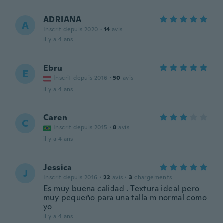
ADRIANA
A
Inscrit depuis 2020
·
14
avis
il y a 4 ans
Ebru
E
Inscrit depuis 2016
·
50
avis
il y a 4 ans
Caren
C
Inscrit depuis 2015
·
8
avis
il y a 4 ans
Jessica
J
Inscrit depuis 2016
·
22
avis
·
3
chargements
Es muy buena calidad . Textura ideal pero
muy pequeño para una talla m normal como
yo
il y a 4 ans