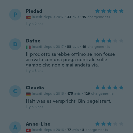
Piedad
P
Inscrit depuis 2017
·
33
avis
·
15
chargements
il y a 2 ans
Dafne
D
Inscrit depuis 2017
·
33
avis
·
19
chargements
Il prodotto sarebbe ottimo se non fosse
arrivato con una piega centrale sulle
gambe che non è mai andata via.
il y a 3 ans
Claudia
C
Inscrit depuis 2016
·
175
avis
·
129
chargements
Hält was es verspricht. Bin begeistert.
il y a 3 ans
Anne-Lise
A
Inscrit depuis 2016
·
77
avis
·
3
chargements