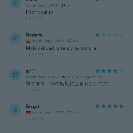
R
Inscrit depuis 2019
·
27
avis
Poor quality
il y a 2 ans
Renata
R
Inscrit depuis 2019
·
22
avis
Mala calidad la tela y la costura
il y a 2 ans
妙子
妙
Inscrit depuis 2017
·
76
avis
·
6
chargements
薄すぎて 今の時期にはきれないです。
il y a 2 ans
Birgit
B
Inscrit depuis 2023
·
53
avis
il y a 2 ans