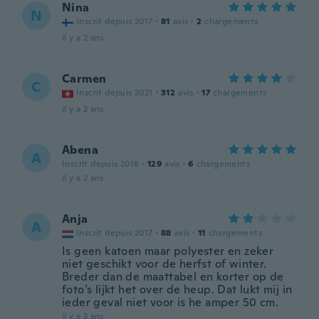
Nina
N
Inscrit depuis 2017
·
81
avis
·
2
chargements
il y a 2 ans
Carmen
C
Inscrit depuis 2021
·
312
avis
·
17
chargements
il y a 2 ans
Abena
A
Inscrit depuis 2018
·
129
avis
·
6
chargements
il y a 2 ans
Anja
A
Inscrit depuis 2017
·
88
avis
·
11
chargements
Is geen katoen maar polyester en zeker
niet geschikt voor de herfst of winter.
Breder dan de maattabel en korter op de
foto’s lijkt het over de heup. Dat lukt mij in
ieder geval niet voor is he amper 50 cm.
il y a 2 ans