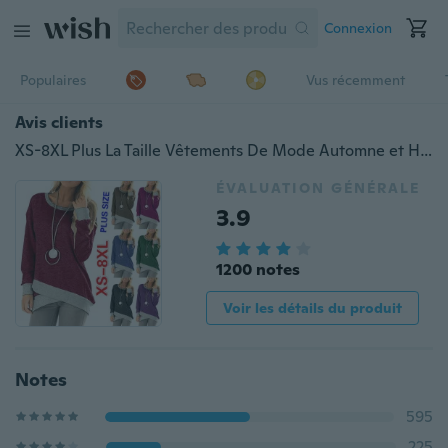
Connexion
Populaires
Vus récemment
Avis clients
XS-8XL Plus La Taille Vêtements De Mode Automne et Hiver Tops Femmes Chemises À Manches Longues Bloc Couleur Irrégulière Ourlet Blouses Dames Casual Lâche Pull Sweatshirts Basique O-cou Coton T-shirts
ÉVALUATION GÉNÉRALE
3.9
1200 notes
Voir les détails du produit
Notes
595
225