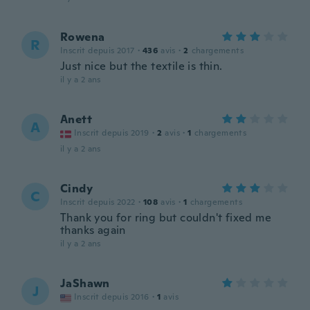
Rowena
R
Inscrit depuis 2017
·
436
avis
·
2
chargements
Just nice but the textile is thin.
il y a 2 ans
Anett
A
Inscrit depuis 2019
·
2
avis
·
1
chargements
il y a 2 ans
Cindy
C
Inscrit depuis 2022
·
108
avis
·
1
chargements
Thank you for ring but couldn't fixed me
thanks again
il y a 2 ans
JaShawn
J
Inscrit depuis 2016
·
1
avis