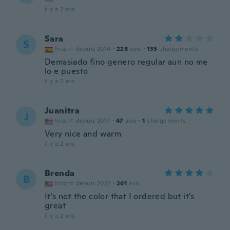
il y a 2 ans
Sara
S
Inscrit depuis 2014
·
228
avis
·
135
chargements
Demasiado fino genero regular aun no me
lo e puesto
il y a 2 ans
Juanitra
J
Inscrit depuis 2017
·
47
avis
·
1
chargements
Very nice and warm
il y a 2 ans
Brenda
B
Inscrit depuis 2022
·
261
avis
It's not the color that I ordered but it's
great
il y a 2 ans