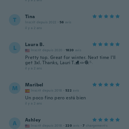
il y a 2 ans
Tina
T
Inscrit depuis 2022
·
56
avis
il y a 2 ans
Laura B.
L
Inscrit depuis 2020
·
1820
avis
Pretty top. Great for winter. Next time I'll
get 3xl. Thanks, Lauri T.⛸️🪢🧶🪡
il y a 2 ans
Maribel
M
Inscrit depuis 2018
·
522
avis
Un poco fino pero está bien
il y a 2 ans
Ashley
A
Inscrit depuis 2018
·
220
avis
·
7
chargements