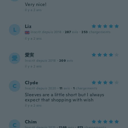
Very nice!
il y a 2 ans
Liz
L
Inscrit depuis 2018
·
287
avis
·
253
chargements
il y a 2 ans
愛実
愛
Inscrit depuis 2018
·
209
avis
il y a 2 ans
Clyde
C
Inscrit depuis 2020
·
11
avis
·
1
chargements
Sleeves are a little short but I always
expect that shopping with wish
il y a 2 ans
Chim
C
Inscrit depuis 2021
·
1268
avis
·
873
chargements