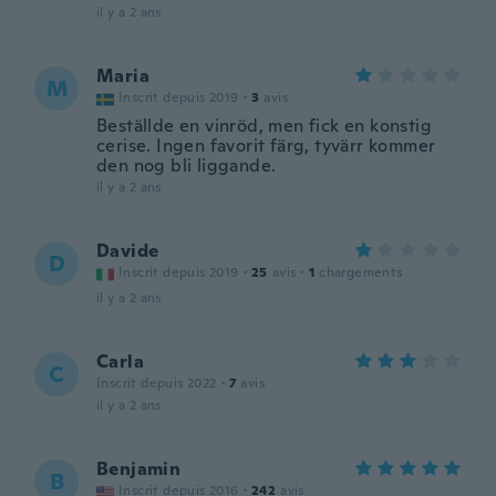
il y a 2 ans
Maria
M
Inscrit depuis 2019
·
3
avis
Beställde en vinröd, men fick en konstig
cerise. Ingen favorit färg, tyvärr kommer
den nog bli liggande.
il y a 2 ans
Davide
D
Inscrit depuis 2019
·
25
avis
·
1
chargements
il y a 2 ans
Carla
C
Inscrit depuis 2022
·
7
avis
il y a 2 ans
Benjamin
B
Inscrit depuis 2016
·
242
avis