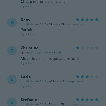
Cheap material, runs small
il y a 2 ans
Dany
D
Inscrit depuis 2017
·
63
avis
·
15
chargements
Parfait
il y a 2 ans
Christine
C
Inscrit depuis 2016
·
7
avis
Much too small request a refund
il y a 2 ans
Lucie
L
Inscrit depuis 2016
·
487
avis
·
3
chargements
il y a 2 ans
Stefanie
S
Inscrit depuis 2014
·
71
avis
·
55
chargements