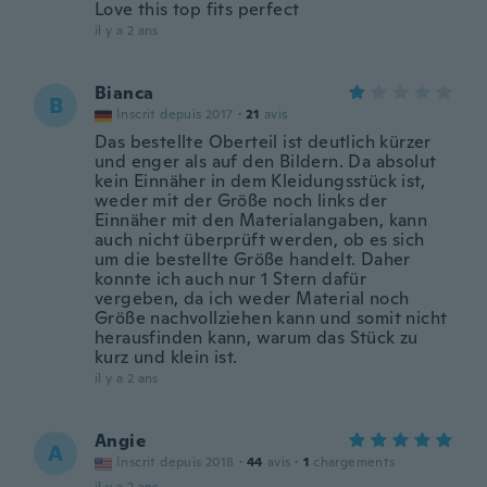
Love this top fits perfect
il y a 2 ans
Bianca
B
Inscrit depuis 2017
·
21
avis
Das bestellte Oberteil ist deutlich kürzer
und enger als auf den Bildern. Da absolut
kein Einnäher in dem Kleidungsstück ist,
weder mit der Größe noch links der
Einnäher mit den Materialangaben, kann
auch nicht überprüft werden, ob es sich
um die bestellte Größe handelt. Daher
konnte ich auch nur 1 Stern dafür
vergeben, da ich weder Material noch
Größe nachvollziehen kann und somit nicht
herausfinden kann, warum das Stück zu
kurz und klein ist.
il y a 2 ans
Angie
A
Inscrit depuis 2018
·
44
avis
·
1
chargements