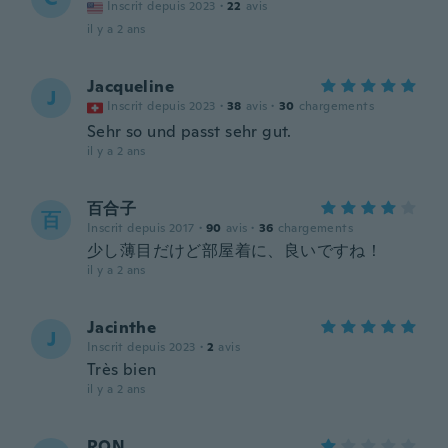
Inscrit depuis 2023
·
22
avis
il y a 2 ans
Jacqueline
J
Inscrit depuis 2023
·
38
avis
·
30
chargements
Sehr so und passt sehr gut.
il y a 2 ans
百合子
百
Inscrit depuis 2017
·
90
avis
·
36
chargements
少し薄目だけど部屋着に、良いですね！
il y a 2 ans
Jacinthe
J
Inscrit depuis 2023
·
2
avis
Très bien
il y a 2 ans
RON