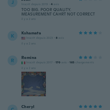
J
Inscrit depuis 2019
·
4
avis
TOO BIG. POOR QUALITY.
MEASUREMENT CAHRT NOT CORRECT
il y a 2 ans
Kshamata
K
Inscrit depuis 2023
·
8
avis
il y a 2 ans
Romina
R
Inscrit depuis 2017
·
170
avis
·
165
chargements
il y a 2 ans
Cheryl
C