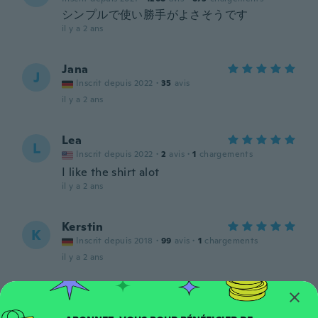
シンプルで使い勝手がよさそうです
il y a 2 ans
Jana
J
Inscrit depuis 2022
·
35
avis
il y a 2 ans
Lea
L
Inscrit depuis 2022
·
2
avis
·
1
chargements
I like the shirt alot
il y a 2 ans
Kerstin
K
Inscrit depuis 2018
·
99
avis
·
1
chargements
il y a 2 ans
Virginie
V
Inscrit depuis 2023
·
10
avis