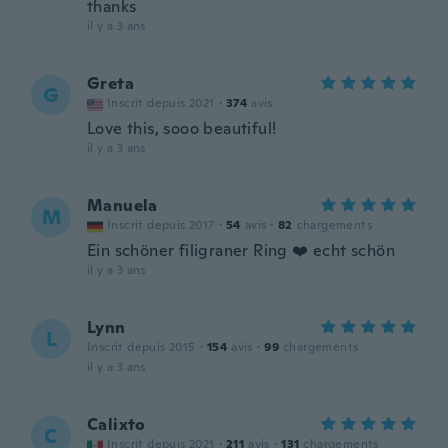
thanks
il y a 3 ans
Greta
G
Inscrit depuis 2021
·
374
avis
Love this, sooo beautiful!
il y a 3 ans
Manuela
M
Inscrit depuis 2017
·
54
avis
·
82
chargements
Ein schöner filigraner Ring ❤️ echt schön
il y a 3 ans
Lynn
L
Inscrit depuis 2015
·
154
avis
·
99
chargements
il y a 3 ans
Calixto
C
Inscrit depuis 2021
·
211
avis
·
131
chargements