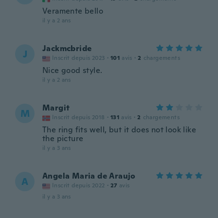
Veramente bello
il y a 2 ans
Jackmcbride
J
Inscrit depuis 2023
·
101
avis
·
2
chargements
Nice good style.
il y a 2 ans
Margit
M
Inscrit depuis 2018
·
131
avis
·
2
chargements
The ring fits well, but it does not look like
the picture
il y a 3 ans
Angela Maria de Araujo
A
Inscrit depuis 2022
·
27
avis
il y a 3 ans