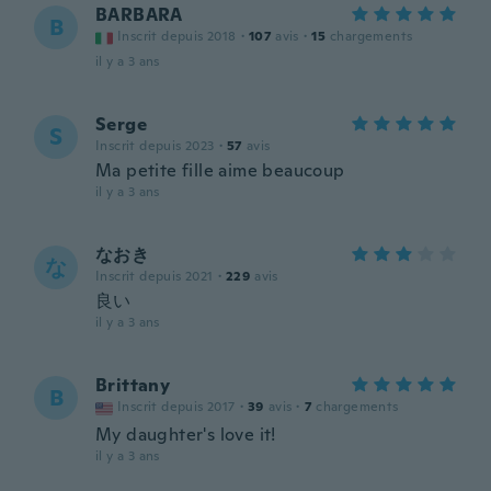
BARBARA
B
Inscrit depuis 2018
·
107
avis
·
15
chargements
il y a 3 ans
Serge
S
Inscrit depuis 2023
·
57
avis
Ma petite fille aime beaucoup
il y a 3 ans
なおき
な
Inscrit depuis 2021
·
229
avis
良い
il y a 3 ans
Brittany
B
Inscrit depuis 2017
·
39
avis
·
7
chargements
My daughter's love it!
il y a 3 ans