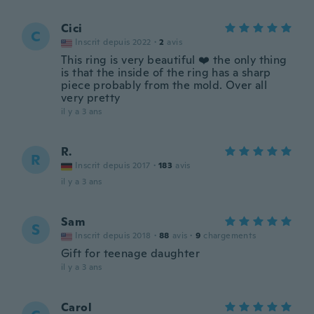
Cici
C
Inscrit depuis 2022
·
2
avis
This ring is very beautiful ❤️ the only thing
is that the inside of the ring has a sharp
piece probably from the mold. Over all
very pretty
il y a 3 ans
R.
R
Inscrit depuis 2017
·
183
avis
il y a 3 ans
Sam
S
Inscrit depuis 2018
·
88
avis
·
9
chargements
Gift for teenage daughter
il y a 3 ans
Carol