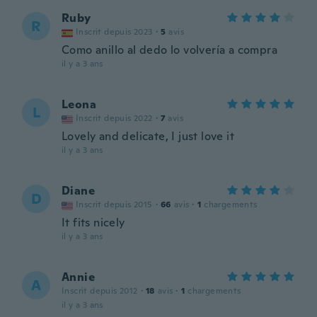
Ruby
R
Inscrit depuis 2023
·
5
avis
Como anillo al dedo lo volvería a compra
il y a 3 ans
Leona
L
Inscrit depuis 2022
·
7
avis
Lovely and delicate, I just love it
il y a 3 ans
Diane
D
Inscrit depuis 2015
·
66
avis
·
1
chargements
It fits nicely
il y a 3 ans
Annie
A
Inscrit depuis 2012
·
18
avis
·
1
chargements
il y a 3 ans