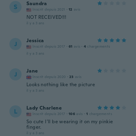
Saundra
S
Inscrit depuis 2021
·
12
avis
NOT RECEIVED!!!
il y a 3 ans
Jessica
J
Inscrit depuis 2017
·
61
avis
·
4
chargements
il y a 3 ans
Jane
J
Inscrit depuis 2020
·
23
avis
Looks nothing like the picture
il y a 3 ans
Lady Charlene
L
Inscrit depuis 2017
·
106
avis
·
1
chargements
So cute I’ll be wearing it on my pinkie
finger.
il y a 3 ans