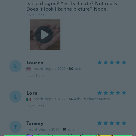
Is it a dragon? Yes. Is it cute? Not really.
Does it look like the picture? Nope.
il y a 3 ans
Lauren
L
Inscrit depuis 2022
·
30
avis
il y a 3 ans
Lore
L
Inscrit depuis 2022
·
14
avis
·
1
chargements
il y a 3 ans
Tammy
T
Inscrit depuis 2021
·
19
avis