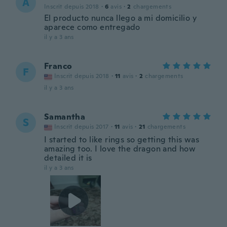
A
Inscrit depuis 2018
·
6
avis
·
2
chargements
El producto nunca llego a mi domicilio y
aparece como entregado
il y a 3 ans
Franco
F
Inscrit depuis 2018
·
11
avis
·
2
chargements
il y a 3 ans
Samantha
S
Inscrit depuis 2017
·
11
avis
·
21
chargements
I started to like rings so getting this was
amazing too. I love the dragon and how
detailed it is
il y a 3 ans