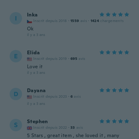
Inka
I
Inscrit depuis 2018
·
1559
avis
·
1424
chargements
Ok
il y a 3 ans
Elida
E
Inscrit depuis 2019
·
695
avis
Love it
il y a 3 ans
Dayana
D
Inscrit depuis 2023
·
6
avis
il y a 3 ans
Stephen
S
Inscrit depuis 2022
·
33
avis
5 Stars , great item , she loved it , many