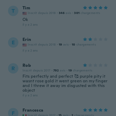
Tim
T
Inscrit depuis 2018
·
346
avis
·
301
chargements
Ok
il y a 2 ans
Erin
E
Inscrit depuis 2018
·
19
avis
·
10
chargements
il y a 2 ans
Rob
R
Inscrit depuis 2017
·
792
avis
·
19
chargements
Fits perfectly and perfect 🥰 purple pity it
wasnt rose gold it went green on my finger
and I threw it away im disgusted with this
object
il y a 2 ans
Francesca
F
Inscrit depuis 2017
·
15
avis
·
2
chargements