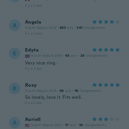
il y a 3 ans
Angela
A
Inscrit depuis 2022
·
663
avis
·
247
chargements
il y a 3 ans
Edyta
E
Inscrit depuis 2018
·
63
avis
·
28
chargements
Very nice ring.
il y a 3 ans
Roxy
R
Inscrit depuis 2016
·
66
avis
·
18
chargements
So lovely, love it. Fits well.
il y a 3 ans
Auriell
A
Inscrit depuis 2012
·
17
avis
·
10
chargements