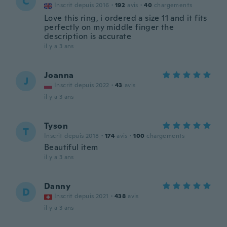
C
Inscrit depuis 2016
·
192
avis
·
40
chargements
Love this ring, i ordered a size 11 and it fits
perfectly on my middle finger the
description is accurate
il y a 3 ans
Joanna
J
Inscrit depuis 2022
·
43
avis
il y a 3 ans
Tyson
T
Inscrit depuis 2018
·
174
avis
·
100
chargements
Beautiful item
il y a 3 ans
Danny
D
Inscrit depuis 2021
·
438
avis
il y a 3 ans