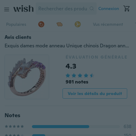
Connexion
Populaires
Vus récemment
Avis clients
Exquis dames mode anneau Unique chinois Dragon anneau anniversaire cadeau fiançailles fête mariage bijoux anneau taille 5-11
ÉVALUATION GÉNÉRALE
4.3
981 notes
Voir les détails du produit
Notes
638
150